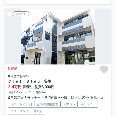
アパート
NEW
草加市谷塚町
Ｃｉｅｌ Ｂｌｅｕ 谷塚
7.4
万円
管理/共益費3,000円
3階 / 25.73㎡ / 1K /築8年
日暮里舎人ライナー「見沼代親水公園」駅 バス22分 東武バス「谷塚小入口」 停歩3分
バス・トイレ別
室内洗濯機置場
エアコン
バルコニー
フローリング
電気有