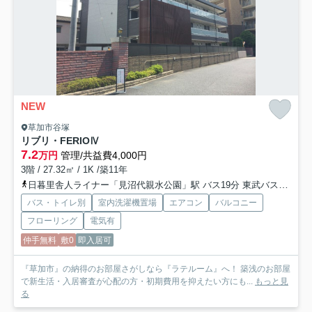
NEW
草加市谷塚
リブリ・FERIOⅣ
7.2
万円
管理/共益費4,000円
3階 / 27.32㎡ / 1K /築11年
日暮里舎人ライナー「見沼代親水公園」駅 バス19分 東武バス「谷塚南町会館」 停歩6分
バス・トイレ別
室内洗濯機置場
エアコン
バルコニー
フローリング
電気有
仲手無料
敷0
即入居可
『草加市』の納得のお部屋さがしなら『ラテルーム』へ！ 築浅のお部屋
で新生活・入居審査が心配の方・初期費用を抑えたい方にも...
もっと見
る