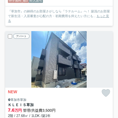
仲手無料
敷0
即入居可
『草加市』の納得のお部屋さがしなら『ラテルーム』へ！ 築浅のお部屋
で新生活・入居審査が心配の方・初期費用を抑えたい方にも...
もっと見
る
アパート
NEW
草加市草加
ＫＬＥＩＳ草加
7.6
万円
管理/共益費3,500円
2階 / 27.68㎡ / 1LDK /築1年