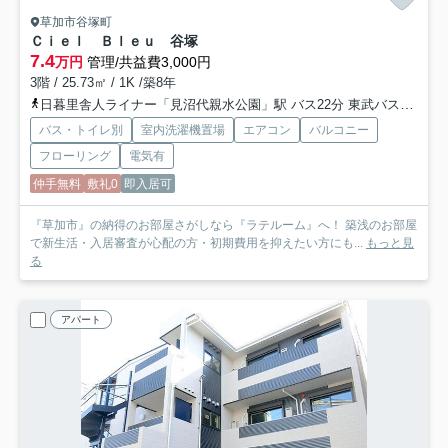
草加市谷塚町
Ｃｉｅｌ Ｂｌｅｕ 谷塚
7.4
万円
管理/共益費3,000円
3階 / 25.73㎡ / 1K /築8年
日暮里舎人ライナー「見沼代親水公園」駅 バス22分 東武バス「谷塚小入口」 停歩3分
バス・トイレ別
室内洗濯機置場
エアコン
バルコニー
フローリング
電気有
仲手無料
敷礼0
即入居可
『草加市』の納得のお部屋さがしなら『ラテルーム』へ！ 築浅のお部屋
で新生活・入居審査が心配の方・初期費用を抑えたい方にも...
もっと見
る
アパート