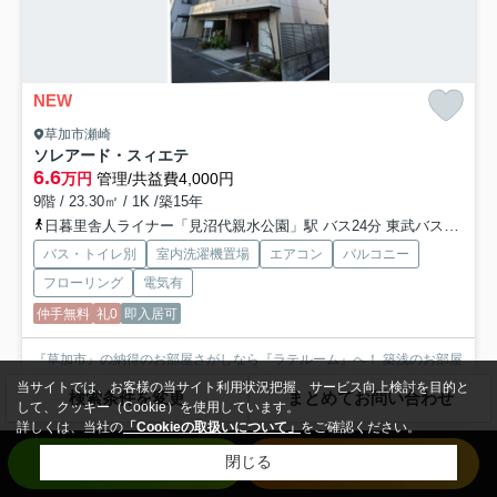
NEW
草加市瀬崎
ソレアード・スィエテ
6.6
万円
管理/共益費4,000円
9階 / 23.30㎡ / 1K /築15年
日暮里舎人ライナー「見沼代親水公園」駅 バス24分 東武バス「谷塚駅」 停歩4分
バス・トイレ別
室内洗濯機置場
エアコン
バルコニー
フローリング
電気有
仲手無料
礼0
即入居可
『草加市』の納得のお部屋さがしなら『ラテルーム』へ！ 築浅のお部屋
で新生活・入居審査が心配の方・初期費用を抑えたい方にも...
もっと見
当サイトでは、お客様の当サイト利用状況把握、サービス向上検討を目的と
検索条件を変更
まとめてお問い合わせ
る
して、クッキー（Cookie）を使用しています。
詳しくは、当社の
「Cookieの取扱いについて」
をご確認ください。
お問い合わせ
来店予約
閉じる
アパート