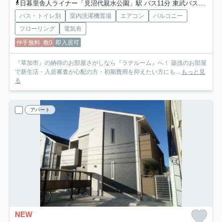
日暮里舎人ライナー「見沼代親水公園」駅 バス11分 東武バス「氷川町（草加市）」 停歩4分
バス・トイレ別
室内洗濯機置場
エアコン
バルコニー
フローリング
電気有
仲手無料
敷0
即入居可
『草加市』の納得のお部屋さがしなら『ラテルーム』へ！ 築浅のお部屋
で新生活・入居審査が心配の方・初期費用を抑えたい方にも...
もっと見
る
アパート
NEW