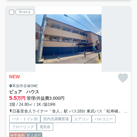
アパート
NEW
草加市谷塚仲町
ピュア ハウス
5.5
万円
管理/共益費3,000円
1階 / 24.80㎡ / 1K /築19年
日暮里舎人ライナー「舎人」駅 バス18分 東武バス「松寿橋」 停歩2分
バス・トイレ別
室内洗濯機置場
エアコン
バルコニー
フローリング
電気有
仲手無料
即入居可