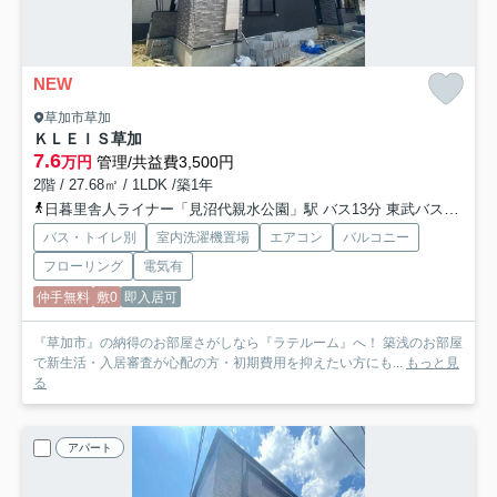
NEW
草加市草加
ＫＬＥＩＳ草加
7.6
万円
管理/共益費3,500円
2階 / 27.68㎡ / 1LDK /築1年
日暮里舎人ライナー「見沼代親水公園」駅 バス13分 東武バス「駅入口〔草加駅西口〕」 停歩10分
バス・トイレ別
室内洗濯機置場
エアコン
バルコニー
フローリング
電気有
仲手無料
敷0
即入居可
『草加市』の納得のお部屋さがしなら『ラテルーム』へ！ 築浅のお部屋
で新生活・入居審査が心配の方・初期費用を抑えたい方にも...
もっと見
る
アパート