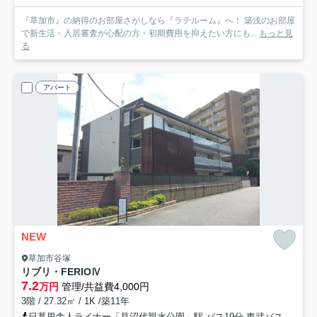
『草加市』の納得のお部屋さがしなら『ラテルーム』へ！ 築浅のお部屋
で新生活・入居審査が心配の方・初期費用を抑えたい方にも...
もっと見
る
アパート
NEW
草加市谷塚
リブリ・FERIOⅣ
7.2
万円
管理/共益費4,000円
3階 / 27.32㎡ / 1K /築11年
日暮里舎人ライナー「見沼代親水公園」駅 バス19分 東武バス「谷塚南町会館」 停歩6分