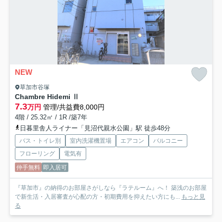
NEW
草加市谷塚
Chambre Hidemi Ⅱ
7.3
万円
管理/共益費8,000円
4階 / 25.32㎡ / 1R /築7年
日暮里舎人ライナー「見沼代親水公園」駅 徒歩48分
バス・トイレ別
室内洗濯機置場
エアコン
バルコニー
フローリング
電気有
仲手無料
即入居可
『草加市』の納得のお部屋さがしなら『ラテルーム』へ！ 築浅のお部屋
で新生活・入居審査が心配の方・初期費用を抑えたい方にも...
もっと見
る