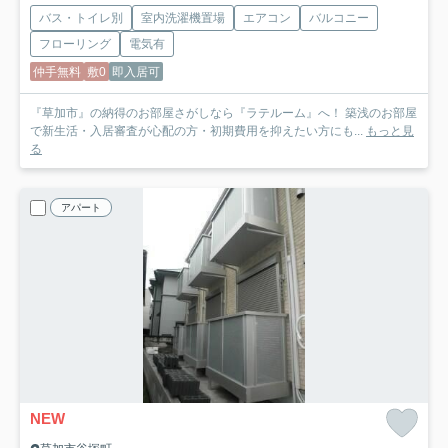
バス・トイレ別
室内洗濯機置場
エアコン
バルコニー
フローリング
電気有
仲手無料
敷0
即入居可
『草加市』の納得のお部屋さがしなら『ラテルーム』へ！ 築浅のお部屋
で新生活・入居審査が心配の方・初期費用を抑えたい方にも...
もっと見
る
アパート
NEW