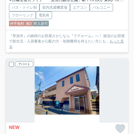
バス・トイレ別
室内洗濯機置場
エアコン
バルコニー
フローリング
電気有
仲手無料
敷0
即入居可
『草加市』の納得のお部屋さがしなら『ラテルーム』へ！ 築浅のお部屋
で新生活・入居審査が心配の方・初期費用を抑えたい方にも...
もっと見
る
アパート
NEW