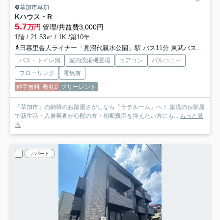
草加市草加
Kハウス・R
5.7
万円
管理/共益費3,000円
1階 / 21.53㎡ / 1K /築10年
日暮里舎人ライナー「見沼代親水公園」駅 バス11分 東武バス「氷川町（草加市）」 停歩10分
バス・トイレ別
室内洗濯機置場
エアコン
バルコニー
フローリング
電気有
仲手無料
敷礼0
フリーレント
『草加市』の納得のお部屋さがしなら『ラテルーム』へ！ 築浅のお部屋
で新生活・入居審査が心配の方・初期費用を抑えたい方にも...
もっと見
る
アパート