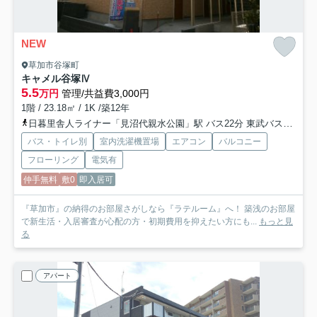
NEW
草加市谷塚町
キャメル谷塚Ⅳ
5.5
万円
管理/共益費3,000円
1階 / 23.18㎡ / 1K /築12年
日暮里舎人ライナー「見沼代親水公園」駅 バス22分 東武バス「谷塚小入口」 停歩9分
バス・トイレ別
室内洗濯機置場
エアコン
バルコニー
フローリング
電気有
仲手無料
敷0
即入居可
『草加市』の納得のお部屋さがしなら『ラテルーム』へ！ 築浅のお部屋
で新生活・入居審査が心配の方・初期費用を抑えたい方にも...
もっと見
る
アパート