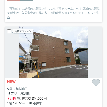
『草加市』の納得のお部屋さがしなら『ラテルーム』へ！ 築浅のお部屋
で新生活・入居審査が心配の方・初期費用を抑えたい方にも...
もっと見
る
賃貸マンション
NEW
草加市氷川町
リブリ・氷川町
7
万円
管理/共益費4,000円
1階 / 28.56㎡ / 1K /築8年