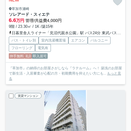
草加市瀬崎
ソレアード・スィエテ
6.6
万円
管理/共益費4,000円
9階 / 23.30㎡ / 1K /築15年
日暮里舎人ライナー「見沼代親水公園」駅 バス24分 東武バス「谷塚駅」 停歩4分
バス・トイレ別
室内洗濯機置場
エアコン
バルコニー
フローリング
電気有
仲手無料
礼0
即入居可
『草加市』の納得のお部屋さがしなら『ラテルーム』へ！ 築浅のお部屋
で新生活・入居審査が心配の方・初期費用を抑えたい方にも...
もっと見
る
賃貸マンション