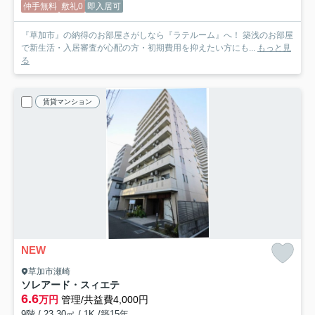
仲手無料
敷礼0
即入居可
『草加市』の納得のお部屋さがしなら『ラテルーム』へ！ 築浅のお部屋
で新生活・入居審査が心配の方・初期費用を抑えたい方にも...
もっと見
る
賃貸マンション
NEW
草加市瀬崎
ソレアード・スィエテ
6.6
万円
管理/共益費4,000円
9階 / 23.30㎡ / 1K /築15年