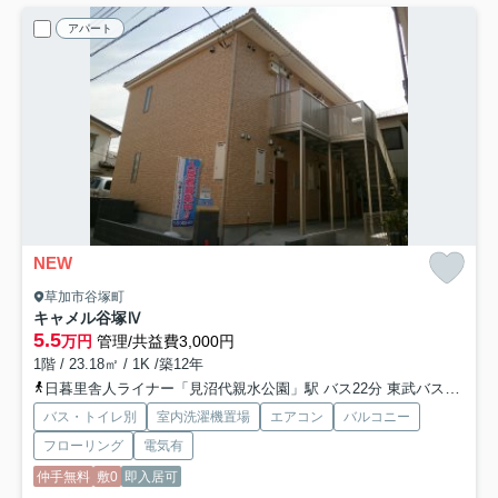
アパート
NEW
草加市谷塚町
キャメル谷塚Ⅳ
5.5
万円
管理/共益費3,000円
1階 / 23.18㎡ / 1K /築12年
日暮里舎人ライナー「見沼代親水公園」駅 バス22分 東武バス「谷塚小入口」 停歩9分
バス・トイレ別
室内洗濯機置場
エアコン
バルコニー
フローリング
電気有
仲手無料
敷0
即入居可