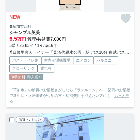
NEW
草加市西町
シャンブル英美
6.5
万円
管理/共益費7,000円
5階 / 25.83㎡ / 1R /築16年
日暮里舎人ライナー「見沼代親水公園」駅 バス10分 東武バス「草加西町」 停歩4分
バス・トイレ別
室内洗濯機置場
エアコン
バルコニー
フローリング
電気有
仲手無料
即入居可
『草加市』の納得のお部屋さがしなら『ラテルーム』へ！ 築浅のお部屋
で新生活・入居審査が心配の方・初期費用を抑えたい方にも...
もっと見
る
賃貸マンション