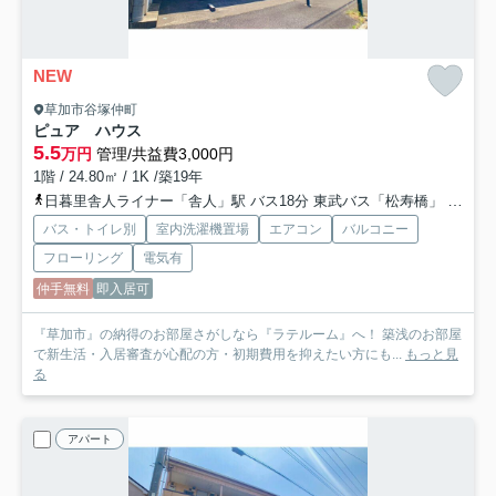
NEW
草加市谷塚仲町
ピュア ハウス
5.5
万円
管理/共益費3,000円
1階 / 24.80㎡ / 1K /築19年
日暮里舎人ライナー「舎人」駅 バス18分 東武バス「松寿橋」 停歩2分
バス・トイレ別
室内洗濯機置場
エアコン
バルコニー
フローリング
電気有
仲手無料
即入居可
『草加市』の納得のお部屋さがしなら『ラテルーム』へ！ 築浅のお部屋
で新生活・入居審査が心配の方・初期費用を抑えたい方にも...
もっと見
る
アパート