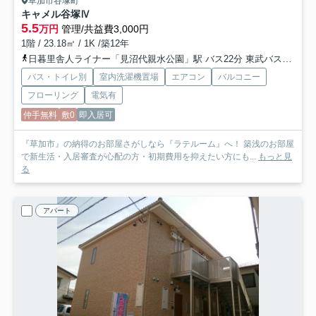
草加市谷塚町
キャメル谷塚Ⅳ
5.5
万円
管理/共益費3,000円
1階 / 23.18㎡ / 1K /築12年
日暮里舎人ライナー「見沼代親水公園」駅 バス22分 東武バス「谷塚小入口」 停歩8分
バス・トイレ別
室内洗濯機置場
エアコン
バルコニー
フローリング
電気有
仲手無料
敷0
即入居可
『草加市』の納得のお部屋さがしなら『ラテルーム』へ！ 築浅のお部屋
で新生活・入居審査が心配の方・初期費用を抑えたい方にも...
もっと見
る
アパート