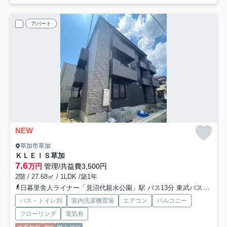
アパート
NEW
草加市草加
ＫＬＥＩＳ草加
7.6
万円
管理/共益費3,500円
2階 / 27.68㎡ / 1LDK /築1年
日暮里舎人ライナー「見沼代親水公園」駅 バス13分 東武バス「駅入口〔草加駅西口〕」 停歩10分
バス・トイレ別
室内洗濯機置場
エアコン
バルコニー
フローリング
電気有