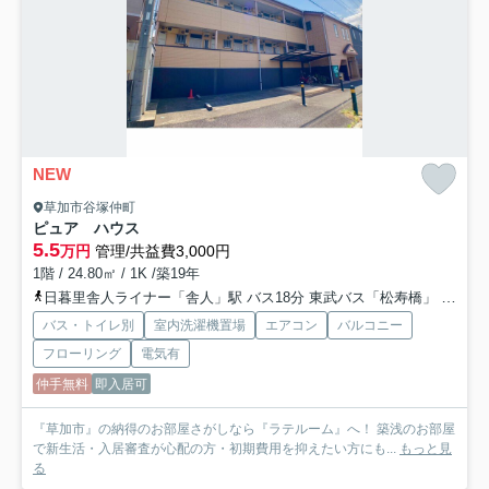
NEW
草加市谷塚仲町
ピュア ハウス
5.5
万円
管理/共益費3,000円
1階 / 24.80㎡ / 1K /築19年
日暮里舎人ライナー「舎人」駅 バス18分 東武バス「松寿橋」 停歩2分
バス・トイレ別
室内洗濯機置場
エアコン
バルコニー
フローリング
電気有
仲手無料
即入居可
『草加市』の納得のお部屋さがしなら『ラテルーム』へ！ 築浅のお部屋
で新生活・入居審査が心配の方・初期費用を抑えたい方にも...
もっと見
る