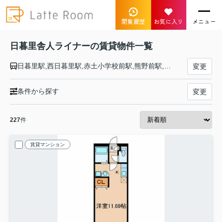
閲覧履歴
お気に入り
メニュー
日暮里舎人ライナーの賃貸物件一覧
日暮里駅,西日暮里駅,赤土小学校前駅,熊野前駅,足立小台駅,扇大橋駅,高野駅,江北駅,西新井大師西駅,谷在家駅,舎人公園駅,舎人駅,見沼代親水公園駅
変更
条件から探す
変更
227
件
賃貸マンション