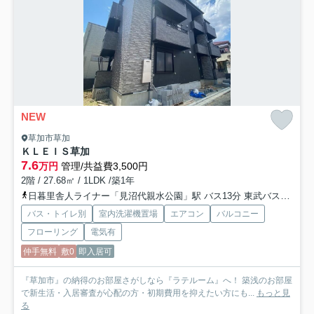
NEW
草加市草加
ＫＬＥＩＳ草加
7.6
万円
管理/共益費3,500円
2階 / 27.68㎡ / 1LDK /築1年
日暮里舎人ライナー「見沼代親水公園」駅 バス13分 東武バス「駅入口〔草加駅西口〕」 停歩10分
バス・トイレ別
室内洗濯機置場
エアコン
バルコニー
フローリング
電気有
仲手無料
敷0
即入居可
『草加市』の納得のお部屋さがしなら『ラテルーム』へ！ 築浅のお部屋
で新生活・入居審査が心配の方・初期費用を抑えたい方にも...
もっと見
る