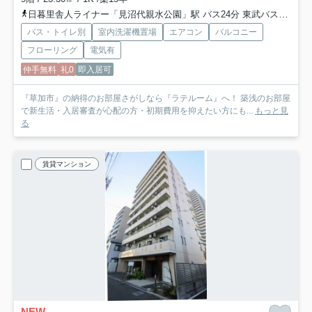
日暮里舎人ライナー「見沼代親水公園」駅 バス24分 東武バス「谷塚駅」 停歩4分
バス・トイレ別
室内洗濯機置場
エアコン
バルコニー
フローリング
電気有
仲手無料
礼0
即入居可
『草加市』の納得のお部屋さがしなら『ラテルーム』へ！ 築浅のお部屋
で新生活・入居審査が心配の方・初期費用を抑えたい方にも...
もっと見
る
賃貸マンション
NEW