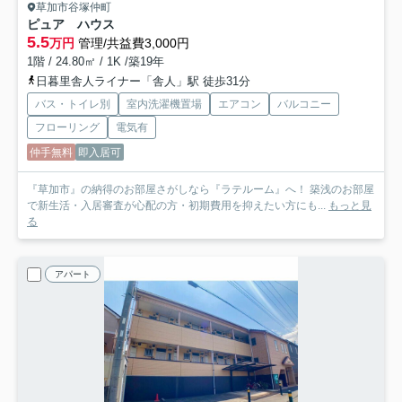
草加市谷塚仲町
ピュア ハウス
5.5
万円
管理/共益費3,000円
1階 / 24.80㎡ / 1K /築19年
日暮里舎人ライナー「舎人」駅 徒歩31分
バス・トイレ別
室内洗濯機置場
エアコン
バルコニー
フローリング
電気有
仲手無料
即入居可
『草加市』の納得のお部屋さがしなら『ラテルーム』へ！ 築浅のお部屋
で新生活・入居審査が心配の方・初期費用を抑えたい方にも...
もっと見
る
アパート