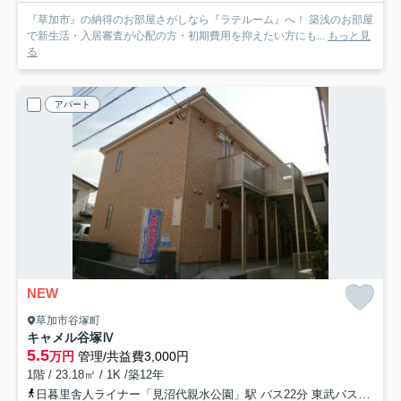
『草加市』の納得のお部屋さがしなら『ラテルーム』へ！ 築浅のお部屋
で新生活・入居審査が心配の方・初期費用を抑えたい方にも...
もっと見
る
アパート
NEW
草加市谷塚町
キャメル谷塚Ⅳ
5.5
万円
管理/共益費3,000円
1階 / 23.18㎡ / 1K /築12年
日暮里舎人ライナー「見沼代親水公園」駅 バス22分 東武バス「谷塚小入口」 停歩9分