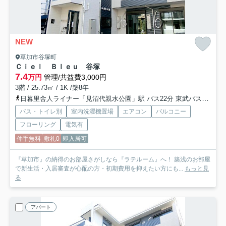
NEW
草加市谷塚町
Ｃｉｅｌ Ｂｌｅｕ 谷塚
7.4
万円
管理/共益費3,000円
3階 / 25.73㎡ / 1K /築8年
日暮里舎人ライナー「見沼代親水公園」駅 バス22分 東武バス「谷塚小入口」 停歩3分
バス・トイレ別
室内洗濯機置場
エアコン
バルコニー
フローリング
電気有
仲手無料
敷礼0
即入居可
『草加市』の納得のお部屋さがしなら『ラテルーム』へ！ 築浅のお部屋
で新生活・入居審査が心配の方・初期費用を抑えたい方にも...
もっと見
る
アパート