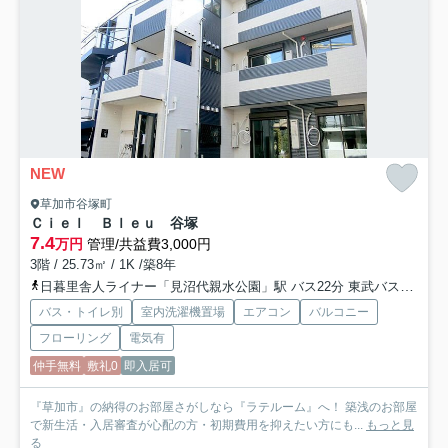
NEW
草加市谷塚町
Ｃｉｅｌ Ｂｌｅｕ 谷塚
7.4
万円
管理/共益費3,000円
3階 / 25.73㎡ / 1K /築8年
日暮里舎人ライナー「見沼代親水公園」駅 バス22分 東武バス「谷塚小入口」 停歩3分
バス・トイレ別
室内洗濯機置場
エアコン
バルコニー
フローリング
電気有
仲手無料
敷礼0
即入居可
『草加市』の納得のお部屋さがしなら『ラテルーム』へ！ 築浅のお部屋
で新生活・入居審査が心配の方・初期費用を抑えたい方にも...
もっと見
る