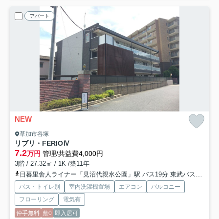
アパート
NEW
草加市谷塚
リブリ・FERIOⅣ
7.2
万円
管理/共益費4,000円
3階 / 27.32㎡ / 1K /築11年
日暮里舎人ライナー「見沼代親水公園」駅 バス19分 東武バス「谷塚南町会館」 停歩6分
バス・トイレ別
室内洗濯機置場
エアコン
バルコニー
フローリング
電気有
仲手無料
敷0
即入居可