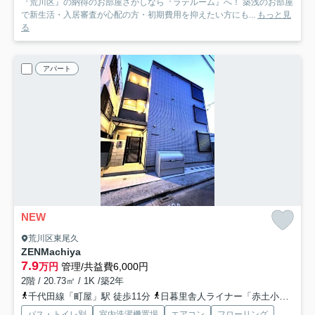
『荒川区』の納得のお部屋さがしなら『ラテルーム』へ！ 築浅のお部屋
で新生活・入居審査が心配の方・初期費用を抑えたい方にも...
もっと見
る
アパート
NEW
荒川区東尾久
ZENMachiya
7.9
万円
管理/共益費6,000円
2階 / 20.73㎡ / 1K /築2年
千代田線「町屋」駅 徒歩11分
日暮里舎人ライナー「赤土小学校前」駅 徒歩10分
バス・トイレ別
室内洗濯機置場
エアコン
フローリング