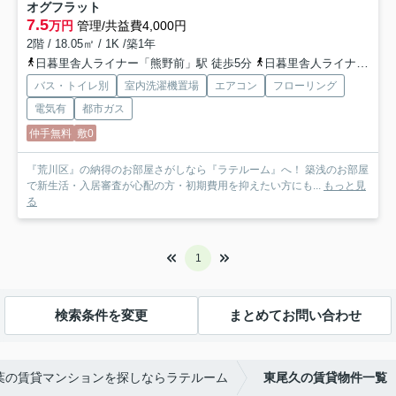
オグフラット
7.5
万円
管理/共益費4,000円
2階 / 18.05㎡ / 1K /築1年
日暮里舎人ライナー「熊野前」駅 徒歩5分
日暮里舎人ライナー「赤土小学校前」駅 徒歩7分
バス・トイレ別
室内洗濯機置場
エアコン
フローリング
電気有
都市ガス
仲手無料
敷0
『荒川区』の納得のお部屋さがしなら『ラテルーム』へ！ 築浅のお部屋
で新生活・入居審査が心配の方・初期費用を抑えたい方にも...
もっと見
る
1
検索条件を変更
まとめてお問い合わせ
葉の賃貸マンションを探しならラテルーム
東尾久の賃貸物件一覧