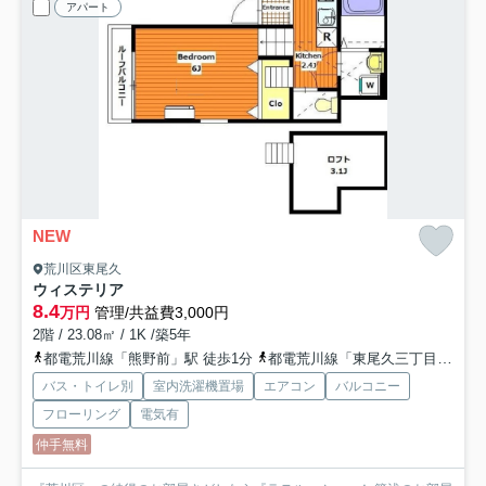
アパート
NEW
荒川区東尾久
ウィステリア
8.4
万円
管理/共益費3,000円
2階 / 23.08㎡ / 1K /築5年
都電荒川線「熊野前」駅 徒歩1分
都電荒川線「東尾久三丁目」駅 徒歩8分
バス・トイレ別
室内洗濯機置場
エアコン
バルコニー
フローリング
電気有
仲手無料