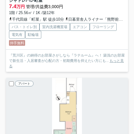
シャトレバレ町屋
7.4
万円
管理/共益費3,000円
1階 / 25.56㎡ / 1K /築12年
千代田線「町屋」駅 徒歩10分
日暮里舎人ライナー「熊野前」駅 徒歩7分
バス・トイレ別
室内洗濯機置場
エアコン
フローリング
電気有
駐輪場
仲手無料
『荒川区』の納得のお部屋さがしなら『ラテルーム』へ！ 築浅のお部屋
で新生活・入居審査が心配の方・初期費用を抑えたい方にも...
もっと見
る
アパート