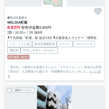
荒川区東尾久
MELDIA町屋
6.6
万円
管理/共益費3,000円
2階 / 16.02㎡ / 1R /築6年
千代田線「町屋」駅 徒歩13分
日暮里舎人ライナー「熊野前」駅 徒歩5分
バス・トイレ別
室内洗濯機置場
エアコン
フローリング
電気有
TVモニタ付インターホン
仲手無料
敷礼0
『荒川区』の納得のお部屋さがしなら『ラテルーム』へ！ 築浅のお部屋
で新生活・入居審査が心配の方・初期費用を抑えたい方にも...
もっと見
る
賃貸マンション