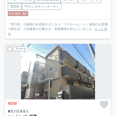
電気有
TVモニタ付インターホン
仲手無料
敷0
『荒川区』の納得のお部屋さがしなら『ラテルーム』へ！ 築浅のお部屋
で新生活・入居審査が心配の方・初期費用を抑えたい方にも...
もっと見
る
アパート
NEW
荒川区東尾久