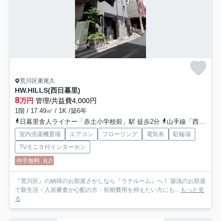
荒川区東尾久
HW.HILLS(西日暮里)
8
万円
管理/共益費4,000円
1階 / 17.49㎡ / 1K /築6年
日暮里舎人ライナー「赤土小学校前」駅 徒歩2分
山手線「西日暮里」駅 徒歩13分
室内洗濯機置場
エアコン
フローリング
電気有
駐輪場
TVモニタ付インターホン
仲手無料
礼0
『荒川区』の納得のお部屋さがしなら『ラテルーム』へ！ 築浅のお部屋
で新生活・入居審査が心配の方・初期費用を抑えたい方にも...
もっと見
る