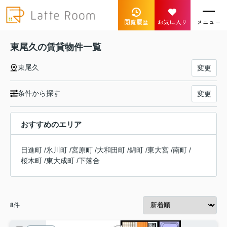
閲覧履歴
お気に入り
メニュー
東尾久の賃貸物件一覧
東尾久
変更
条件から探す
変更
おすすめのエリア
日進町
/
氷川町
/
宮原町
/
大和田町
/
錦町
/
東大宮
/
南町
/
桜木町
/
東大成町
/
下落合
8
件