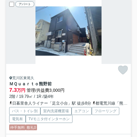
アパート
荒川区東尾久
ＭＱｕａｒｔｏ熊野前
7.3
万円
管理/共益費3,000円
2階 / 19.79㎡ / 1R /築4年
日暮里舎人ライナー「足立小台」駅 徒歩8分
都電荒川線「熊野前」駅 徒歩3分
バス・トイレ別
室内洗濯機置場
エアコン
フローリング
電気有
TVモニタ付インターホン
仲手無料
敷礼0