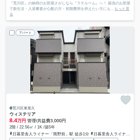
『荒川区』の納得のお部屋さがしなら『ラテルーム』へ！ 築浅のお部屋
で新生活・入居審査が心配の方・初期費用を抑えたい方にも...
もっと見
る
アパート
荒川区東尾久
ウィステリア
8.4
万円
管理/共益費3,000円
2階 / 22.56㎡ / 1K /築5年
日暮里舎人ライナー「熊野前」駅 徒歩1分
日暮里舎人ライナー「足立小台」駅 徒歩10分