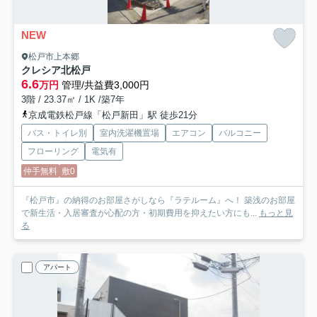
NEW
松戸市上本郷
クレシア北松戸
6.6
万円
管理/共益費3,000円
3階 / 23.37㎡ / 1K /築7年
京成電鉄松戸線「松戸新田」駅 徒歩21分
バス・トイレ別
室内洗濯機置場
エアコン
バルコニー
フローリング
電気有
仲手無料
敷0
『松戸市』の納得のお部屋さがしなら『ラテルーム』へ！ 築浅のお部屋
で新生活・入居審査が心配の方・初期費用を抑えたい方にも...
もっと見
る
アパート