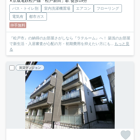
京成電鉄松戸線「松戸新田」駅 徒歩19分
バス・トイレ別
室内洗濯機置場
エアコン
フローリング
電気有
都市ガス
仲手無料
『松戸市』の納得のお部屋さがしなら『ラテルーム』へ！ 築浅のお部屋
で新生活・入居審査が心配の方・初期費用を抑えたい方にも...
もっと見
る
賃貸マンション