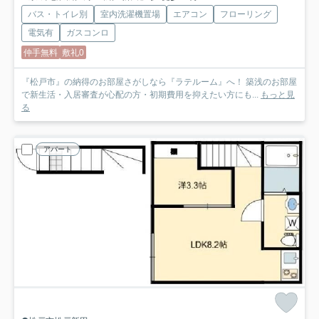
バス・トイレ別
室内洗濯機置場
エアコン
フローリング
電気有
ガスコンロ
仲手無料
敷礼0
『松戸市』の納得のお部屋さがしなら『ラテルーム』へ！ 築浅のお部屋
で新生活・入居審査が心配の方・初期費用を抑えたい方にも...
もっと見
る
アパート