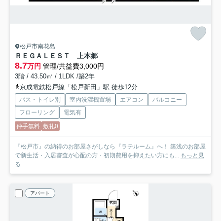
松戸市南花島
ＲＥＧＡＬＥＳＴ 上本郷
8.7
万円
管理/共益費3,000円
3階 / 43.50㎡ / 1LDK /築2年
京成電鉄松戸線「松戸新田」駅 徒歩12分
バス・トイレ別
室内洗濯機置場
エアコン
バルコニー
フローリング
電気有
仲手無料
敷礼0
『松戸市』の納得のお部屋さがしなら『ラテルーム』へ！ 築浅のお部屋
で新生活・入居審査が心配の方・初期費用を抑えたい方にも...
もっと見
る
アパート