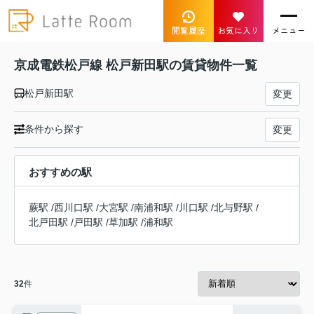
閲覧履歴
お気に入り
メニュー
京成電鉄松戸線 松戸新田駅の賃貸物件一覧
松戸新田駅
変更
条件から探す
変更
おすすめの駅
蕨駅
/
西川口駅
/
大宮駅
/
南浦和駅
/
川口駅
/
北与野駅
/
北戸田駅
/
戸田駅
/
草加駅
/
浦和駅
32
件