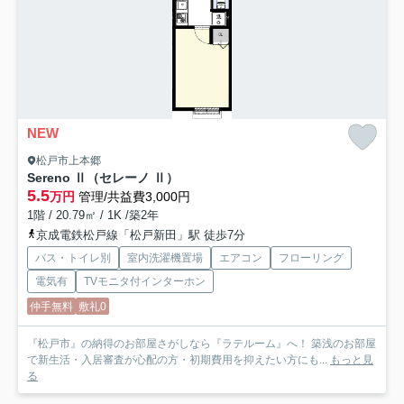
NEW
松戸市上本郷
Sereno Ⅱ（セレーノ Ⅱ）
5.5
万円
管理/共益費3,000円
1階 / 20.79㎡ / 1K /築2年
京成電鉄松戸線「松戸新田」駅 徒歩7分
バス・トイレ別
室内洗濯機置場
エアコン
フローリング
電気有
TVモニタ付インターホン
仲手無料
敷礼0
『松戸市』の納得のお部屋さがしなら『ラテルーム』へ！ 築浅のお部屋
で新生活・入居審査が心配の方・初期費用を抑えたい方にも...
もっと見
る