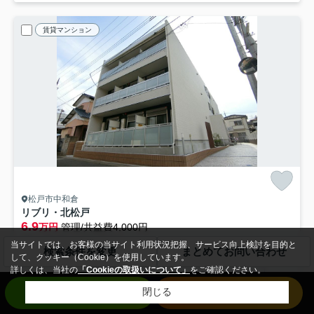
賃貸マンション
松戸市中和倉
リブリ・北松戸
6.9
万円
管理/共益費4,000円
3階 / 27.32㎡ / 1K /築7年
当サイトでは、お客様の当サイト利用状況把握、サービス向上検討を目的と
検索条件を変更
まとめてお問い合わせ
京成電鉄松戸線「松戸新田」駅 徒歩30分
して、クッキー（Cookie）を使用しています。
詳しくは、当社の
「Cookieの取扱いについて」
をご確認ください。
バス・トイレ別
室内洗濯機置場
エアコン
バルコニー
お問い合わせ
来店予約
閉じる
フローリング
電気有
仲手無料
敷0