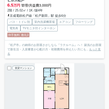
ヒルズ松戸
6.5
万円
管理/共益費3,000円
2階 / 25.02㎡ / 1K /築4年
京成電鉄松戸線「松戸新田」駅 徒歩6分
バス・トイレ別
室内洗濯機置場
エアコン
フローリング
電気有
TVモニタ付インターホン
仲手無料
敷礼0
『松戸市』の納得のお部屋さがしなら『ラテルーム』へ！ 築浅のお部屋
で新生活・入居審査が心配の方・初期費用を抑えたい方にも...
もっと見
る
賃貸マンション