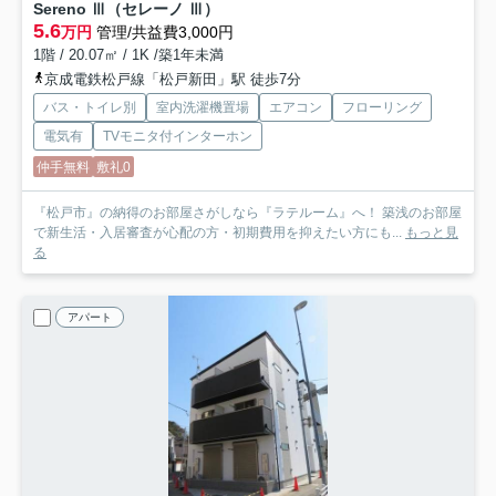
Sereno Ⅲ（セレーノ Ⅲ）
5.6
万円
管理/共益費3,000円
1階 / 20.07㎡ / 1K /築1年未満
京成電鉄松戸線「松戸新田」駅 徒歩7分
バス・トイレ別
室内洗濯機置場
エアコン
フローリング
電気有
TVモニタ付インターホン
仲手無料
敷礼0
『松戸市』の納得のお部屋さがしなら『ラテルーム』へ！ 築浅のお部屋
で新生活・入居審査が心配の方・初期費用を抑えたい方にも...
もっと見
る
アパート