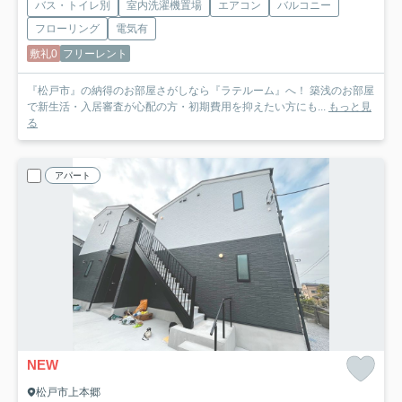
バス・トイレ別
室内洗濯機置場
エアコン
バルコニー
フローリング
電気有
敷礼0
フリーレント
『松戸市』の納得のお部屋さがしなら『ラテルーム』へ！ 築浅のお部屋
で新生活・入居審査が心配の方・初期費用を抑えたい方にも...
もっと見
る
アパート
NEW
松戸市上本郷