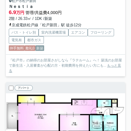
松戸市松戸新田
Ｎｅｓｔｉａ
6.9
万円
管理/共益費4,000円
2階 / 26.33㎡ / 1DK /新築
京成電鉄松戸線「松戸新田」駅 徒歩12分
バス・トイレ別
室内洗濯機置場
エアコン
フローリング
電気有
都市ガス
仲手無料
敷礼0
新築
『松戸市』の納得のお部屋さがしなら『ラテルーム』へ！ 築浅のお部屋
で新生活・入居審査が心配の方・初期費用を抑えたい方にも...
もっと見
る
アパート