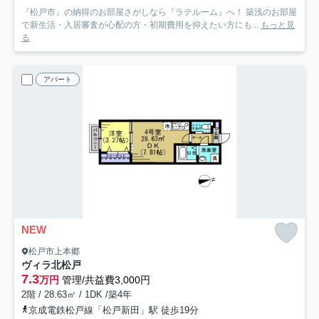
『松戸市』の納得のお部屋さがしなら『ラテルーム』へ！ 築浅のお部屋
で新生活・入居審査が心配の方・初期費用を抑えたい方にも...
もっと見
る
アパート
NEW
松戸市上本郷
ヴィラ北松戸
7.3
万円
管理/共益費3,000円
2階 / 28.63㎡ / 1DK /築4年
京成電鉄松戸線「松戸新田」駅 徒歩19分