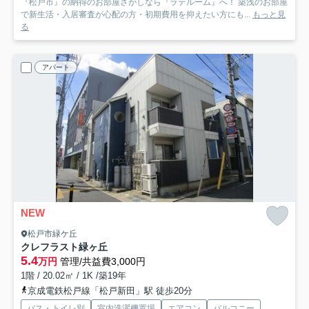
『松戸市』の納得のお部屋さがしなら『ラテルーム』へ！ 築浅のお部屋
で新生活・入居審査が心配の方・初期費用を抑えたい方にも...
もっと見
る
アパート
NEW
松戸市緑ケ丘
クレフラスト緑ヶ丘
5.4
万円
管理/共益費3,000円
1階 / 20.02㎡ / 1K /築19年
京成電鉄松戸線「松戸新田」駅 徒歩20分
バス・トイレ別
室内洗濯機置場
エアコン
バルコニー