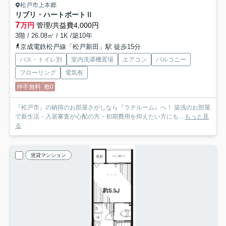
松戸市上本郷
リブリ・ハートポートⅡ
7
万円
管理/共益費4,000円
3階 / 26.08㎡ / 1K /築10年
京成電鉄松戸線「松戸新田」駅 徒歩15分
バス・トイレ別
室内洗濯機置場
エアコン
バルコニー
フローリング
電気有
仲手無料
敷0
『松戸市』の納得のお部屋さがしなら『ラテルーム』へ！ 築浅のお部屋
で新生活・入居審査が心配の方・初期費用を抑えたい方にも...
もっと見
る
賃貸マンション