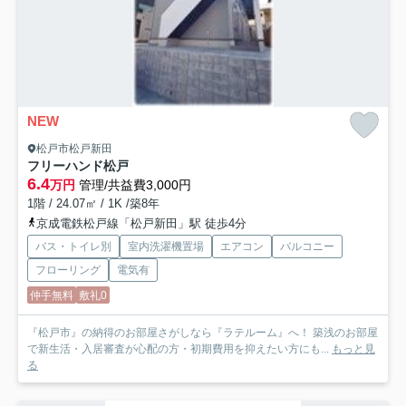
NEW
松戸市松戸新田
フリーハンド松戸
6.4
万円
管理/共益費3,000円
1階 / 24.07㎡ / 1K /築8年
京成電鉄松戸線「松戸新田」駅 徒歩4分
バス・トイレ別
室内洗濯機置場
エアコン
バルコニー
フローリング
電気有
仲手無料
敷礼0
『松戸市』の納得のお部屋さがしなら『ラテルーム』へ！ 築浅のお部屋
で新生活・入居審査が心配の方・初期費用を抑えたい方にも...
もっと見
る