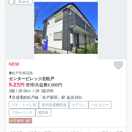
アパート
NEW
松戸市南花島
センタービレッジ北松戸
5.2
万円
管理/共益費4,000円
1階 / 26.04㎡ / 1K /築15年
京成電鉄松戸線「松戸新田」駅 徒歩19分
バス・トイレ別
室内洗濯機置場
エアコン
バルコニー
フローリング
電気有
仲手無料
敷0