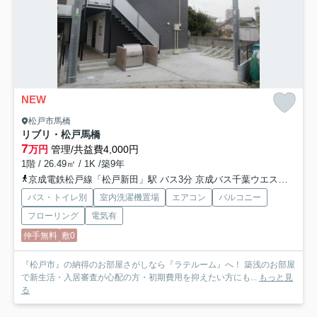
NEW
松戸市馬橋
リブリ・松戸馬橋
7
万円
管理/共益費4,000円
1階 / 26.49㎡ / 1K /築9年
京成電鉄松戸線「松戸新田」駅 バス3分 京成バス千葉ウエスト「県立松戸高校」 停歩15分
バス・トイレ別
室内洗濯機置場
エアコン
バルコニー
フローリング
電気有
仲手無料
敷0
『松戸市』の納得のお部屋さがしなら『ラテルーム』へ！ 築浅のお部屋
で新生活・入居審査が心配の方・初期費用を抑えたい方にも...
もっと見
る