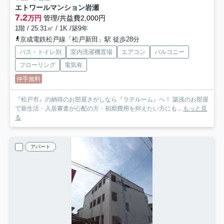
エトワールマンション岩瀬
7.2
万円
管理/共益費2,000円
1階 / 25.31㎡ / 1K /築9年
京成電鉄松戸線「松戸新田」駅 徒歩28分
バス・トイレ別
室内洗濯機置場
エアコン
バルコニー
フローリング
電気有
仲手無料
『松戸市』の納得のお部屋さがしなら『ラテルーム』へ！ 築浅のお部屋
で新生活・入居審査が心配の方・初期費用を抑えたい方にも...
もっと見
る
アパート