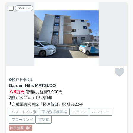
アパート
松戸市小根本
Garden Hills MATSUDO
7.8
万円
管理/共益費3,000円
2階 / 26.11㎡ / 1R /築1年
京成電鉄松戸線「松戸新田」駅 徒歩22分
バス・トイレ別
室内洗濯機置場
エアコン
バルコニー
フローリング
電気有
仲手無料
敷0