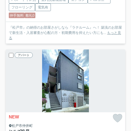
フローリング
電気有
仲手無料
敷礼0
『松戸市』の納得のお部屋さがしなら『ラテルーム』へ！ 築浅のお部屋
で新生活・入居審査が心配の方・初期費用を抑えたい方にも...
もっと見
る
アパート
NEW
松戸市仲井町