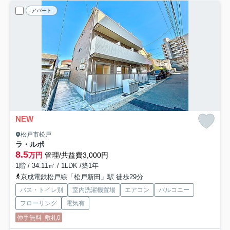
アパート
NEW
松戸市松戸
ラ・ルポ
8.5
万円
管理/共益費3,000円
1階 / 34.11㎡ / 1LDK /築1年
京成電鉄松戸線「松戸新田」駅 徒歩29分
バス・トイレ別
室内洗濯機置場
エアコン
バルコニー
フローリング
電気有
仲手無料
敷礼0