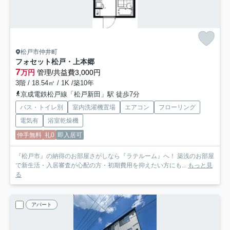
松戸市仲井町
フォセット松戸・上本郷
7
万円
管理/共益費3,000円
3階 / 18.54㎡ / 1K /築10年
京成電鉄松戸線「松戸新田」駅 徒歩7分
バス・トイレ別
室内洗濯機置場
エアコン
フローリング
電気有
浴室乾燥機
仲手無料
礼0
即入居可
『松戸市』の納得のお部屋さがしなら『ラテルーム』へ！ 築浅のお部屋
で新生活・入居審査が心配の方・初期費用を抑えたい方にも...
もっと見
る
アパート