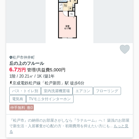
松戸市仲井町
丘の上のフルール
6.7
万円
管理/共益費5,000円
1階 / 20.21㎡ / 1K /築1年
京成電鉄松戸線「松戸新田」駅 徒歩6分
バス・トイレ別
室内洗濯機置場
エアコン
フローリング
電気有
TVモニタ付インターホン
仲手無料
敷0
『松戸市』の納得のお部屋さがしなら『ラテルーム』へ！ 築浅のお部屋
で新生活・入居審査が心配の方・初期費用を抑えたい方にも...
もっと見
る