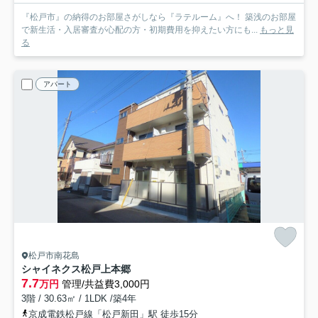
『松戸市』の納得のお部屋さがしなら『ラテルーム』へ！ 築浅のお部屋
で新生活・入居審査が心配の方・初期費用を抑えたい方にも...
もっと見
る
アパート
松戸市南花島
シャイネクス松戸上本郷
7.7
万円
管理/共益費3,000円
3階 / 30.63㎡ / 1LDK /築4年
京成電鉄松戸線「松戸新田」駅 徒歩15分