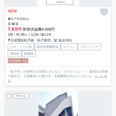
NEW
松戸市胡録台
ＥＭＵ
7.6
万円
管理/共益費4,000円
1階 / 40.99㎡ / 1LDK /築11年
京成電鉄松戸線「松戸新田」駅 徒歩18分
バス・トイレ別
室内洗濯機置場
エアコン
フローリング
電気有
駐輪場
仲手無料
礼0
『松戸市』の納得のお部屋さがしなら『ラテルーム』へ！ 築浅のお部屋
で新生活・入居審査が心配の方・初期費用を抑えたい方にも...
もっと見
る
アパート