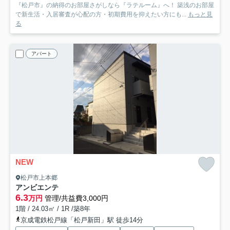
『松戸市』の納得のお部屋さがしなら『ラテルーム』へ！ 築浅のお部屋
で新生活・入居審査が心配の方・初期費用を抑えたい方にも...
もっと見
る
アパート
NEW
松戸市上本郷
アンビエンテ
6.3
万円
管理/共益費3,000円
1階 / 24.03㎡ / 1R /築8年
京成電鉄松戸線「松戸新田」駅 徒歩14分