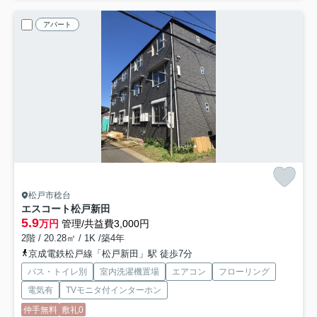
アパート
松戸市稔台
エスコート松戸新田
5.9
万円
管理/共益費3,000円
2階 / 20.28㎡ / 1K /築4年
京成電鉄松戸線「松戸新田」駅 徒歩7分
バス・トイレ別
室内洗濯機置場
エアコン
フローリング
電気有
TVモニタ付インターホン
仲手無料
敷礼0