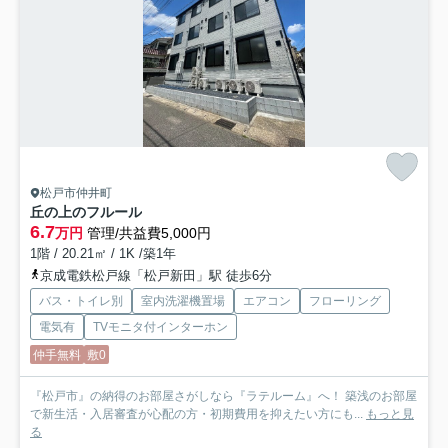
松戸市仲井町
丘の上のフルール
6.7
万円
管理/共益費5,000円
1階 / 20.21㎡ / 1K /築1年
京成電鉄松戸線「松戸新田」駅 徒歩6分
バス・トイレ別
室内洗濯機置場
エアコン
フローリング
電気有
TVモニタ付インターホン
仲手無料
敷0
『松戸市』の納得のお部屋さがしなら『ラテルーム』へ！ 築浅のお部屋
で新生活・入居審査が心配の方・初期費用を抑えたい方にも...
もっと見
る