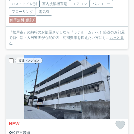
バス・トイレ別
室内洗濯機置場
エアコン
バルコニー
フローリング
電気有
仲手無料
敷礼0
『松戸市』の納得のお部屋さがしなら『ラテルーム』へ！ 築浅のお部屋
で新生活・入居審査が心配の方・初期費用を抑えたい方にも...
もっと見
る
賃貸マンション
NEW
松戸市岩瀬