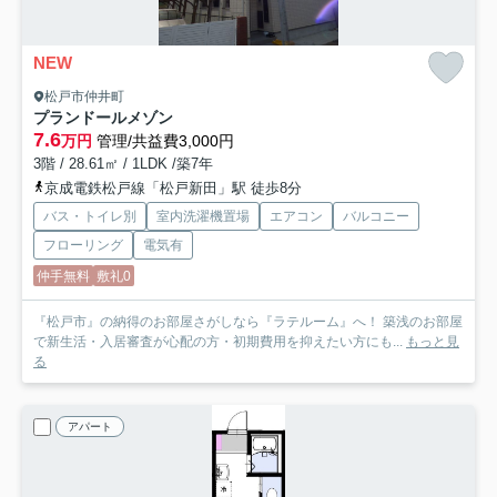
NEW
松戸市仲井町
プランドールメゾン
7.6
万円
管理/共益費3,000円
3階 / 28.61㎡ / 1LDK /築7年
京成電鉄松戸線「松戸新田」駅 徒歩8分
バス・トイレ別
室内洗濯機置場
エアコン
バルコニー
フローリング
電気有
仲手無料
敷礼0
『松戸市』の納得のお部屋さがしなら『ラテルーム』へ！ 築浅のお部屋
で新生活・入居審査が心配の方・初期費用を抑えたい方にも...
もっと見
る
アパート