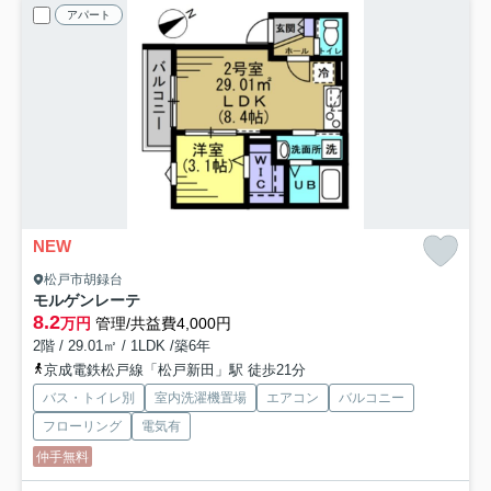
アパート
NEW
松戸市胡録台
モルゲンレーテ
8.2
万円
管理/共益費4,000円
2階 / 29.01㎡ / 1LDK /築6年
京成電鉄松戸線「松戸新田」駅 徒歩21分
バス・トイレ別
室内洗濯機置場
エアコン
バルコニー
フローリング
電気有
仲手無料