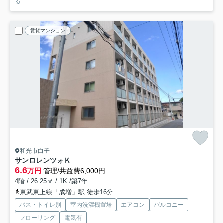
る
賃貸マンション
和光市白子
サンロレンツォＫ
6.6
万円
管理/共益費6,000円
4階 / 26.25㎡ / 1K /築7年
東武東上線「成増」駅 徒歩16分
バス・トイレ別
室内洗濯機置場
エアコン
バルコニー
フローリング
電気有