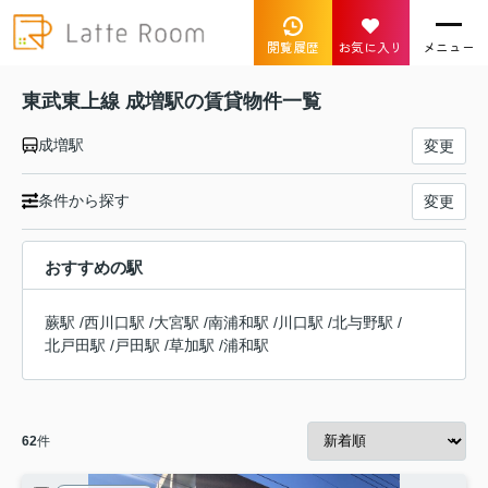
閲覧履歴
お気に入り
メニュー
東武東上線 成増駅の賃貸物件一覧
成増駅
変更
条件から探す
変更
おすすめの駅
蕨駅
/
西川口駅
/
大宮駅
/
南浦和駅
/
川口駅
/
北与野駅
/
北戸田駅
/
戸田駅
/
草加駅
/
浦和駅
62
件