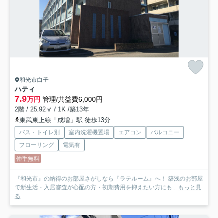
和光市白子
ハティ
7.9
万円
管理/共益費6,000円
2階 / 25.92㎡ / 1K /築13年
東武東上線「成増」駅 徒歩13分
バス・トイレ別
室内洗濯機置場
エアコン
バルコニー
フローリング
電気有
仲手無料
『和光市』の納得のお部屋さがしなら『ラテルーム』へ！ 築浅のお部屋
で新生活・入居審査が心配の方・初期費用を抑えたい方にも...
もっと見
る