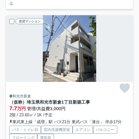
る
賃貸マンション
和光市新倉
（仮称）埼玉県和光市新倉1丁目新築工事
7.7
万円
管理/共益費3,000円
2階 / 23.60㎡ / 1K /予定
東武東上線「成増」駅 バス21分 東武バス「漆台」 停歩17分
バス・トイレ別
室内洗濯機置場
エアコン
バルコニー
フローリング
電気有