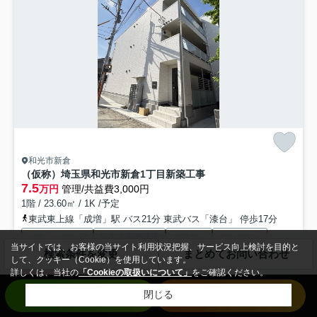
和光市新倉
（仮称）埼玉県和光市新倉1丁目新築工事
7.5
万円
管理/共益費3,000円
1階 / 23.60㎡ / 1K /予定
東武東上線「成増」駅 バス21分 東武バス「漆台」 停歩17分
バス・トイレ別
室内洗濯機置場
エアコン
バルコニー
当サイトでは、お客様の当サイト利用状況把握、サービス向上検討を目的と
検索条件を変更
まとめてお問い合わせ
フローリング
電気有
して、クッキー（Cookie）を使用しています。
詳しくは、当社の
「Cookieの取扱いについて」
をご確認ください。
仲手無料
敷0
新築
お問い合わせ
来店予約
閉じる
『和光市』の納得のお部屋さがしなら『ラテルーム』へ！ 築浅のお部屋
で新生活・入居審査が心配の方・初期費用を抑えたい方にも...
もっと見