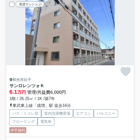
賃貸マンション
和光市白子
サンロレンツォＫ
6.1
万円
管理/共益費6,000円
1階 / 26.25㎡ / 1K /築7年
東武東上線「成増」駅 徒歩16分
バス・トイレ別
室内洗濯機置場
エアコン
バルコニー
フローリング
電気有
仲手無料