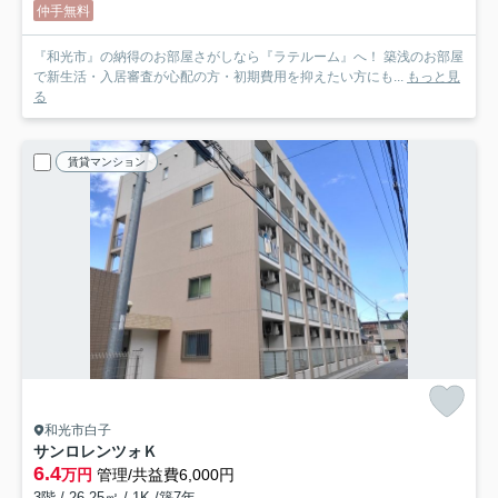
仲手無料
『和光市』の納得のお部屋さがしなら『ラテルーム』へ！ 築浅のお部屋
で新生活・入居審査が心配の方・初期費用を抑えたい方にも...
もっと見
る
賃貸マンション
和光市白子
サンロレンツォＫ
6.4
万円
管理/共益費6,000円
3階 / 26.25㎡ / 1K /築7年