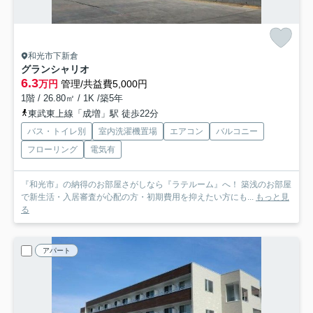
和光市下新倉
グランシャリオ
6.3
万円
管理/共益費5,000円
1階 / 26.80㎡ / 1K /築5年
東武東上線「成増」駅 徒歩22分
バス・トイレ別
室内洗濯機置場
エアコン
バルコニー
フローリング
電気有
『和光市』の納得のお部屋さがしなら『ラテルーム』へ！ 築浅のお部屋
で新生活・入居審査が心配の方・初期費用を抑えたい方にも...
もっと見
る
アパート