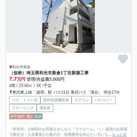
和光市新倉
（仮称）埼玉県和光市新倉1丁目新築工事
7.7
万円
管理/共益費3,000円
2階 / 23.60㎡ / 1K /予定
東武東上線「成増」駅 バス21分 東武バス「漆台」 停歩17分
バス・トイレ別
室内洗濯機置場
エアコン
バルコニー
フローリング
電気有
仲手無料
敷0
新築
『和光市』の納得のお部屋さがしなら『ラテルーム』へ！ 築浅のお部屋
で新生活・入居審査が心配の方・初期費用を抑えたい方にも...
もっと見