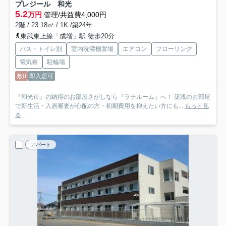
プレジール 和光
5.2
万円
管理/共益費4,000円
2階 / 23.18㎡ / 1K /築24年
東武東上線「成増」駅 徒歩20分
バス・トイレ別
室内洗濯機置場
エアコン
フローリング
電気有
駐輪場
敷0
即入居可
『和光市』の納得のお部屋さがしなら『ラテルーム』へ！ 築浅のお部屋
で新生活・入居審査が心配の方・初期費用を抑えたい方にも...
もっと見
る
アパート