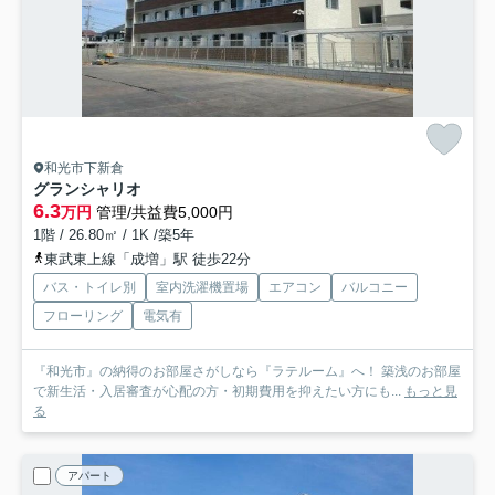
和光市下新倉
グランシャリオ
6.3
万円
管理/共益費5,000円
1階 / 26.80㎡ / 1K /築5年
東武東上線「成増」駅 徒歩22分
バス・トイレ別
室内洗濯機置場
エアコン
バルコニー
フローリング
電気有
『和光市』の納得のお部屋さがしなら『ラテルーム』へ！ 築浅のお部屋
で新生活・入居審査が心配の方・初期費用を抑えたい方にも...
もっと見
る
アパート