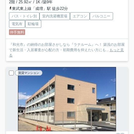
2階 / 25.92㎡ / 1K /築9年
東武東上線「成増」駅 徒歩22分
バス・トイレ別
室内洗濯機置場
エアコン
バルコニー
電気有
駐輪場
仲手無料
『和光市』の納得のお部屋さがしなら『ラテルーム』へ！ 築浅のお部屋
で新生活・入居審査が心配の方・初期費用を抑えたい方にも...
もっと見
る
賃貸マンション