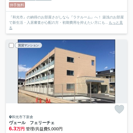
仲手無料
『和光市』の納得のお部屋さがしなら『ラテルーム』へ！ 築浅のお部屋
で新生活・入居審査が心配の方・初期費用を抑えたい方にも...
もっと見
る
賃貸マンション
和光市下新倉
ヴェール フェリーチェ
6.3
万円
管理/共益費5,000円