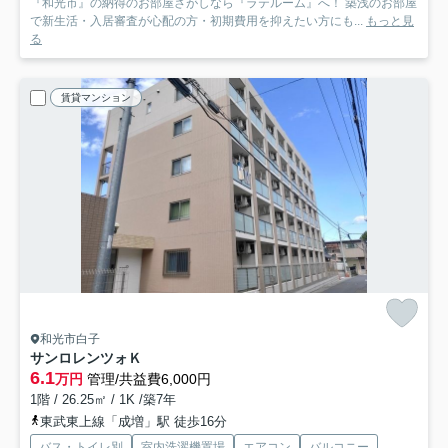
『和光市』の納得のお部屋さがしなら『ラテルーム』へ！ 築浅のお部屋
で新生活・入居審査が心配の方・初期費用を抑えたい方にも...
もっと見
る
賃貸マンション
和光市白子
サンロレンツォＫ
6.1
万円
管理/共益費6,000円
1階 / 26.25㎡ / 1K /築7年
東武東上線「成増」駅 徒歩16分
バス・トイレ別
室内洗濯機置場
エアコン
バルコニー