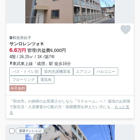
和光市白子
サンロレンツォＫ
6.6
万円
管理/共益費6,000円
4階 / 26.25㎡ / 1K /築7年
東武東上線「成増」駅 徒歩16分
バス・トイレ別
室内洗濯機置場
エアコン
バルコニー
フローリング
電気有
仲手無料
『和光市』の納得のお部屋さがしなら『ラテルーム』へ！ 築浅のお部屋
で新生活・入居審査が心配の方・初期費用を抑えたい方にも...
もっと見
る
賃貸マンション