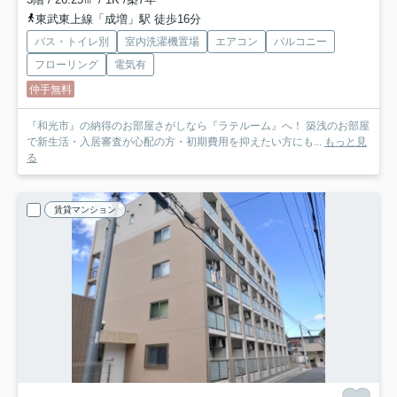
東武東上線「成増」駅 徒歩16分
バス・トイレ別
室内洗濯機置場
エアコン
バルコニー
フローリング
電気有
仲手無料
『和光市』の納得のお部屋さがしなら『ラテルーム』へ！ 築浅のお部屋
で新生活・入居審査が心配の方・初期費用を抑えたい方にも...
もっと見
る
賃貸マンション