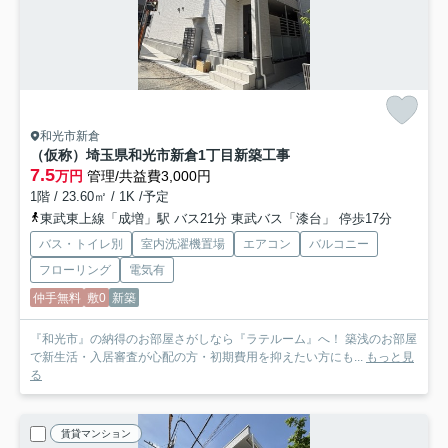
和光市新倉
（仮称）埼玉県和光市新倉1丁目新築工事
7.5
万円
管理/共益費3,000円
1階 / 23.60㎡ / 1K /予定
東武東上線「成増」駅 バス21分 東武バス「漆台」 停歩17分
バス・トイレ別
室内洗濯機置場
エアコン
バルコニー
フローリング
電気有
仲手無料
敷0
新築
『和光市』の納得のお部屋さがしなら『ラテルーム』へ！ 築浅のお部屋
で新生活・入居審査が心配の方・初期費用を抑えたい方にも...
もっと見
る
賃貸マンション