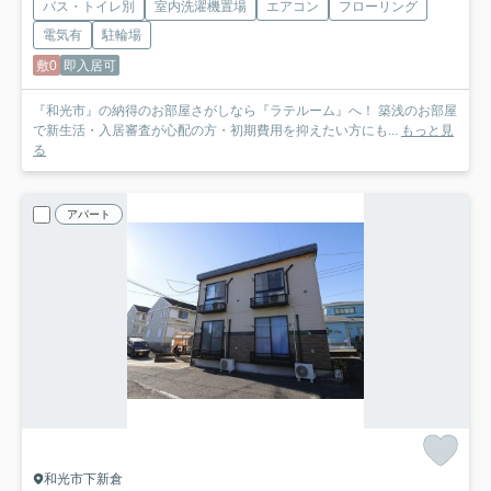
バス・トイレ別
室内洗濯機置場
エアコン
フローリング
電気有
駐輪場
敷0
即入居可
『和光市』の納得のお部屋さがしなら『ラテルーム』へ！ 築浅のお部屋
で新生活・入居審査が心配の方・初期費用を抑えたい方にも...
もっと見
る
アパート
和光市下新倉