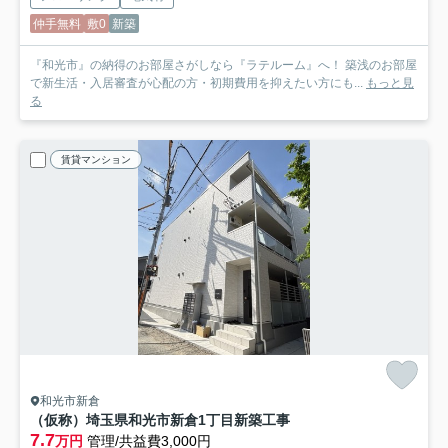
仲手無料
敷0
新築
『和光市』の納得のお部屋さがしなら『ラテルーム』へ！ 築浅のお部屋
で新生活・入居審査が心配の方・初期費用を抑えたい方にも...
もっと見
る
賃貸マンション
和光市新倉
（仮称）埼玉県和光市新倉1丁目新築工事
7.7
万円
管理/共益費3,000円