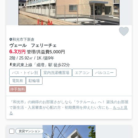
和光市下新倉
ヴェール フェリーチェ
6.3
万円
管理/共益費5,000円
2階 / 25.92㎡ / 1K /築9年
東武東上線「成増」駅 徒歩22分
バス・トイレ別
室内洗濯機置場
エアコン
バルコニー
電気有
駐輪場
仲手無料
『和光市』の納得のお部屋さがしなら『ラテルーム』へ！ 築浅のお部屋
で新生活・入居審査が心配の方・初期費用を抑えたい方にも...
もっと見
る
賃貸マンション