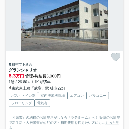
和光市下新倉
グランシャリオ
6.3
万円
管理/共益費5,000円
1階 / 26.80㎡ / 1K /築5年
東武東上線「成増」駅 徒歩22分
バス・トイレ別
室内洗濯機置場
エアコン
バルコニー
フローリング
電気有
『和光市』の納得のお部屋さがしなら『ラテルーム』へ！ 築浅のお部屋
で新生活・入居審査が心配の方・初期費用を抑えたい方にも...
もっと見
る