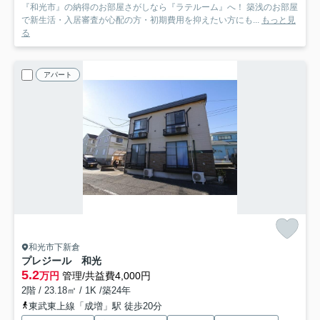
『和光市』の納得のお部屋さがしなら『ラテルーム』へ！ 築浅のお部屋
で新生活・入居審査が心配の方・初期費用を抑えたい方にも...
もっと見
る
アパート
和光市下新倉
プレジール 和光
5.2
万円
管理/共益費4,000円
2階 / 23.18㎡ / 1K /築24年
東武東上線「成増」駅 徒歩20分