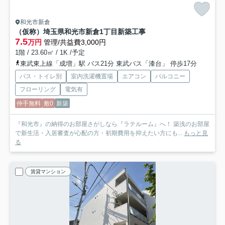
和光市新倉
（仮称）埼玉県和光市新倉1丁目新築工事
7.5
万円
管理/共益費3,000円
1階 / 23.60㎡ / 1K /予定
東武東上線「成増」駅 バス21分 東武バス「漆台」 停歩17分
バス・トイレ別
室内洗濯機置場
エアコン
バルコニー
フローリング
電気有
仲手無料
敷0
新築
『和光市』の納得のお部屋さがしなら『ラテルーム』へ！ 築浅のお部屋
で新生活・入居審査が心配の方・初期費用を抑えたい方にも...
もっと見
る
賃貸マンション