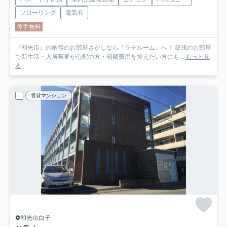
フローリング
電気有
仲手無料
『和光市』の納得のお部屋さがしなら『ラテルーム』へ！ 築浅のお部屋
で新生活・入居審査が心配の方・初期費用を抑えたい方にも...
もっと見
る
賃貸マンション
和光市白子