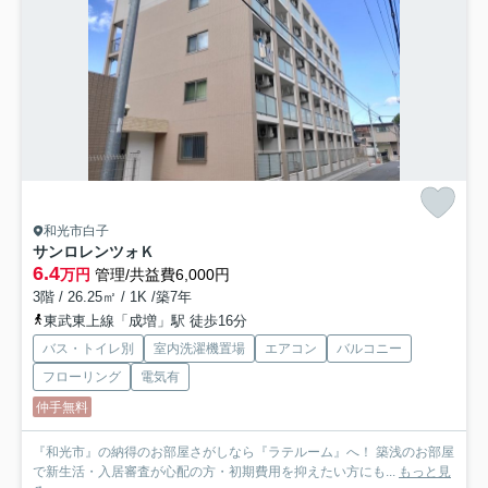
和光市白子
サンロレンツォＫ
6.4
万円
管理/共益費6,000円
3階 / 26.25㎡ / 1K /築7年
東武東上線「成増」駅 徒歩16分
バス・トイレ別
室内洗濯機置場
エアコン
バルコニー
フローリング
電気有
仲手無料
『和光市』の納得のお部屋さがしなら『ラテルーム』へ！ 築浅のお部屋
で新生活・入居審査が心配の方・初期費用を抑えたい方にも...
もっと見