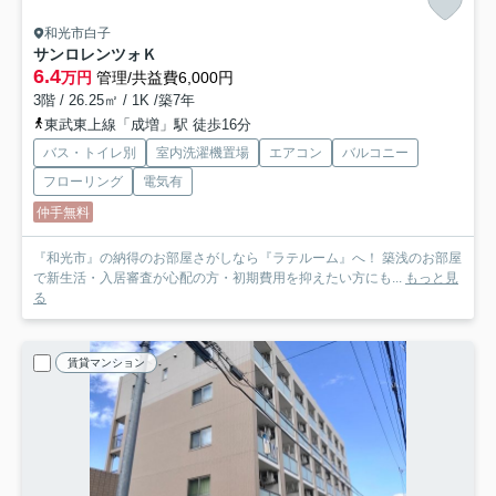
和光市白子
サンロレンツォＫ
6.4
万円
管理/共益費6,000円
3階 / 26.25㎡ / 1K /築7年
東武東上線「成増」駅 徒歩16分
バス・トイレ別
室内洗濯機置場
エアコン
バルコニー
フローリング
電気有
仲手無料
『和光市』の納得のお部屋さがしなら『ラテルーム』へ！ 築浅のお部屋
で新生活・入居審査が心配の方・初期費用を抑えたい方にも...
もっと見
る
賃貸マンション