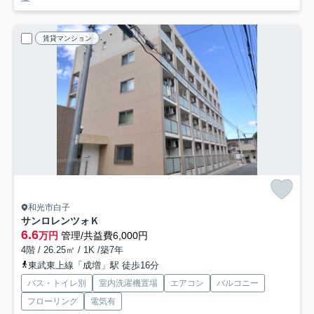
賃貸マンション
和光市白子
サンロレンツォＫ
6.6
万円
管理/共益費6,000円
4階 / 26.25㎡ / 1K /築7年
東武東上線「成増」駅 徒歩16分
バス・トイレ別
室内洗濯機置場
エアコン
バルコニー
フローリング
電気有