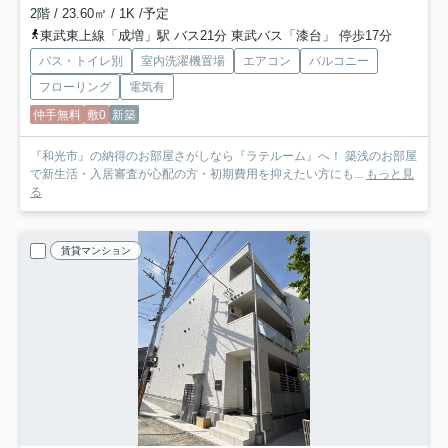
2階 / 23.60㎡ / 1K /予定
東武東上線「成増」駅 バス21分 東武バス「漆台」 停歩17分
バス・トイレ別
室内洗濯機置場
エアコン
バルコニー
フローリング
電気有
仲手無料
敷0
新築
『和光市』の納得のお部屋さがしなら『ラテルーム』へ！ 築浅のお部屋
で新生活・入居審査が心配の方・初期費用を抑えたい方にも...
もっと見
る
賃貸マンション