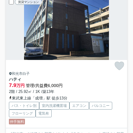
賃貸マンション
和光市白子
ハティ
7.9
万円
管理/共益費6,000円
2階 / 25.92㎡ / 1K /築13年
東武東上線「成増」駅 徒歩13分
バス・トイレ別
室内洗濯機置場
エアコン
バルコニー
フローリング
電気有
仲手無料