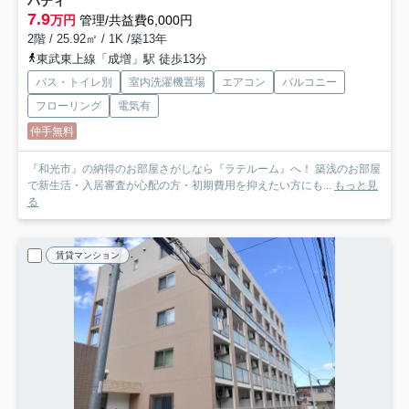
ハティ
7.9
万円
管理/共益費6,000円
2階 / 25.92㎡ / 1K /築13年
東武東上線「成増」駅 徒歩13分
バス・トイレ別
室内洗濯機置場
エアコン
バルコニー
フローリング
電気有
仲手無料
『和光市』の納得のお部屋さがしなら『ラテルーム』へ！ 築浅のお部屋
で新生活・入居審査が心配の方・初期費用を抑えたい方にも...
もっと見
る
賃貸マンション