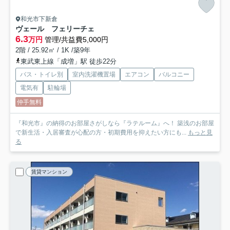
和光市下新倉
ヴェール フェリーチェ
6.3
万円
管理/共益費5,000円
2階 / 25.92㎡ / 1K /築9年
東武東上線「成増」駅 徒歩22分
バス・トイレ別
室内洗濯機置場
エアコン
バルコニー
電気有
駐輪場
仲手無料
『和光市』の納得のお部屋さがしなら『ラテルーム』へ！ 築浅のお部屋
で新生活・入居審査が心配の方・初期費用を抑えたい方にも...
もっと見
る
賃貸マンション