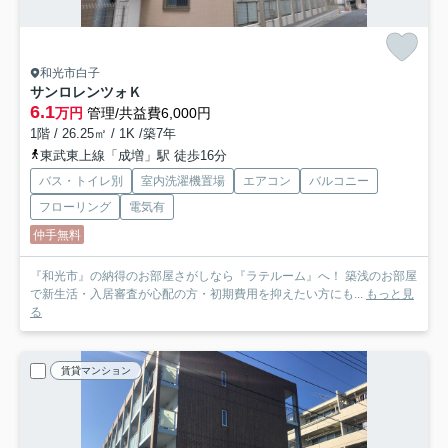
和光市白子
サンロレンツォＫ
6.1
万円
管理/共益費6,000円
1階 / 26.25㎡ / 1K /築7年
東武東上線「成増」駅 徒歩16分
バス・トイレ別
室内洗濯機置場
エアコン
バルコニー
フローリング
電気有
仲手無料
『和光市』の納得のお部屋さがしなら『ラテルーム』へ！ 築浅のお部屋
で新生活・入居審査が心配の方・初期費用を抑えたい方にも...
もっと見
る
賃貸マンション