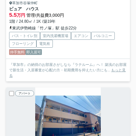
草加市谷塚仲町
ピュア ハウス
5.5
万円
管理/共益費3,000円
1階 / 24.80㎡ / 1K /築19年
東武伊勢崎線「竹ノ塚」駅 徒歩22分
バス・トイレ別
室内洗濯機置場
エアコン
バルコニー
フローリング
電気有
仲手無料
即入居可
『草加市』の納得のお部屋さがしなら『ラテルーム』へ！ 築浅のお部屋
で新生活・入居審査が心配の方・初期費用を抑えたい方にも...
もっと見
る
アパート