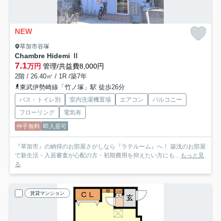
NEW
草加市谷塚
Chambre Hidemi Ⅱ
7.1
万円
管理/共益費8,000円
2階 / 26.40㎡ / 1R /築7年
東武伊勢崎線「竹ノ塚」駅 徒歩26分
バス・トイレ別
室内洗濯機置場
エアコン
バルコニー
フローリング
電気有
仲手無料
即入居可
『草加市』の納得のお部屋さがしなら『ラテルーム』へ！ 築浅のお部屋
で新生活・入居審査が心配の方・初期費用を抑えたい方にも...
もっと見
る
賃貸マンション