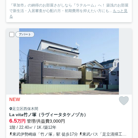
『草加市』の納得のお部屋さがしなら『ラテルーム』へ！ 築浅のお部屋
で新生活・入居審査が心配の方・初期費用を抑えたい方にも...
もっと見
る
アパート
NEW
足立区西保木間
La vita竹ノ塚（ラヴィータタケノヅカ）
6.5
万円
管理/共益費3,000円
1階 / 22.40㎡ / 1K /築12年
東武伊勢崎線「竹ノ塚」駅 徒歩17分
東武バス「足立清掃工場〔東武バス〕」バス停下車 徒歩2分