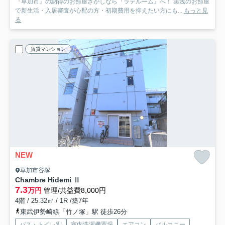
『草加市』の納得のお部屋さがしなら『ラテルーム』へ！ 築浅のお部屋
で新生活・入居審査が心配の方・初期費用を抑えたい方にも...
もっと見
る
賃貸マンション
NEW
草加市谷塚
Chambre Hidemi Ⅱ
7.3
万円
管理/共益費8,000円
4階 / 25.32㎡ / 1R /築7年
東武伊勢崎線「竹ノ塚」駅 徒歩26分
バス・トイレ別
室内洗濯機置場
エアコン
バルコニー