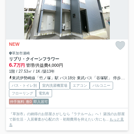
NEW
草加市瀬崎
リブリ・クイーンフラワー
6.7
万円
管理/共益費4,000円
1階 / 27.53㎡ / 1K /築13年
東武伊勢崎線「竹ノ塚」駅 バス18分 東武バス「谷塚駅」 停歩3分
バス・トイレ別
室内洗濯機置場
エアコン
バルコニー
フローリング
電気有
仲手無料
敷0
即入居可
『草加市』の納得のお部屋さがしなら『ラテルーム』へ！ 築浅のお部屋
で新生活・入居審査が心配の方・初期費用を抑えたい方にも...
もっと見
る