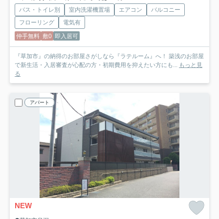
バス・トイレ別
室内洗濯機置場
エアコン
バルコニー
フローリング
電気有
仲手無料
敷0
即入居可
『草加市』の納得のお部屋さがしなら『ラテルーム』へ！ 築浅のお部屋
で新生活・入居審査が心配の方・初期費用を抑えたい方にも...
もっと見
る
アパート
NEW