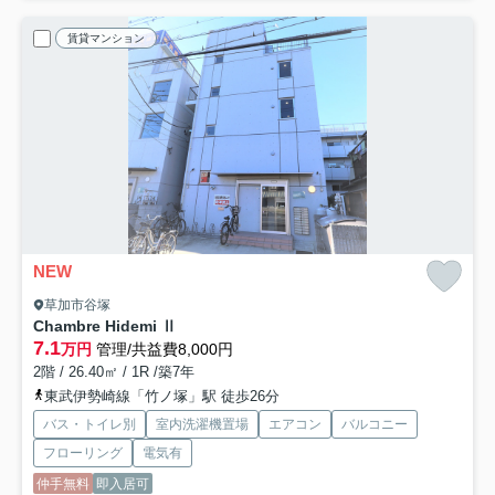
賃貸マンション
NEW
草加市谷塚
Chambre Hidemi Ⅱ
7.1
万円
管理/共益費8,000円
2階 / 26.40㎡ / 1R /築7年
東武伊勢崎線「竹ノ塚」駅 徒歩26分
バス・トイレ別
室内洗濯機置場
エアコン
バルコニー
フローリング
電気有
仲手無料
即入居可