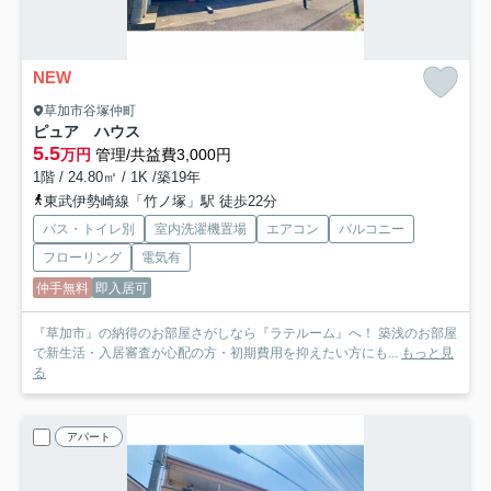
NEW
草加市谷塚仲町
ピュア ハウス
5.5
万円
管理/共益費3,000円
1階 / 24.80㎡ / 1K /築19年
東武伊勢崎線「竹ノ塚」駅 徒歩22分
バス・トイレ別
室内洗濯機置場
エアコン
バルコニー
フローリング
電気有
仲手無料
即入居可
『草加市』の納得のお部屋さがしなら『ラテルーム』へ！ 築浅のお部屋
で新生活・入居審査が心配の方・初期費用を抑えたい方にも...
もっと見
る
アパート