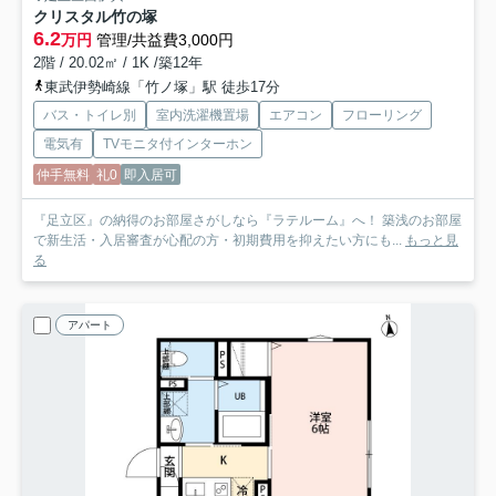
クリスタル竹の塚
6.2
万円
管理/共益費3,000円
2階 / 20.02㎡ / 1K /築12年
東武伊勢崎線「竹ノ塚」駅 徒歩17分
バス・トイレ別
室内洗濯機置場
エアコン
フローリング
電気有
TVモニタ付インターホン
仲手無料
礼0
即入居可
『足立区』の納得のお部屋さがしなら『ラテルーム』へ！ 築浅のお部屋
で新生活・入居審査が心配の方・初期費用を抑えたい方にも...
もっと見
る
アパート