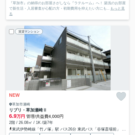
『草加市』の納得のお部屋さがしなら『ラテルーム』へ！ 築浅のお部屋
で新生活・入居審査が心配の方・初期費用を抑えたい方にも...
もっと見
る
賃貸マンション
NEW
草加市瀬崎
リブリ・草加瀬崎Ⅱ
6.9
万円
管理/共益費4,000円
2階 / 26.08㎡ / 1K /築7年
東武伊勢崎線「竹ノ塚」駅 バス26分 東武バス「谷塚斎場前」 停歩7分