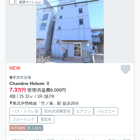
賃貸マンション
NEW
草加市谷塚
Chambre Hidemi Ⅱ
7.3
万円
管理/共益費8,000円
4階 / 25.32㎡ / 1R /築7年
東武伊勢崎線「竹ノ塚」駅 徒歩26分
バス・トイレ別
室内洗濯機置場
エアコン
バルコニー
フローリング
電気有
仲手無料
即入居可