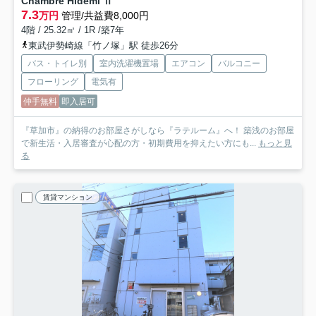
Chambre Hidemi Ⅱ
7.3
万円
管理/共益費8,000円
4階 / 25.32㎡ / 1R /築7年
東武伊勢崎線「竹ノ塚」駅 徒歩26分
バス・トイレ別
室内洗濯機置場
エアコン
バルコニー
フローリング
電気有
仲手無料
即入居可
『草加市』の納得のお部屋さがしなら『ラテルーム』へ！ 築浅のお部屋
で新生活・入居審査が心配の方・初期費用を抑えたい方にも...
もっと見
る
賃貸マンション