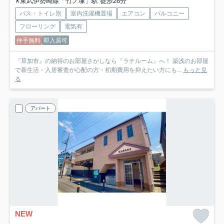
東武伊勢崎線「竹ノ塚」駅 徒歩26分
バス・トイレ別
室内洗濯機置場
エアコン
バルコニー
フローリング
電気有
仲手無料
即入居可
『草加市』の納得のお部屋さがしなら『ラテルーム』へ！ 築浅のお部屋
で新生活・入居審査が心配の方・初期費用を抑えたい方にも...
もっと見
る
アパート
NEW