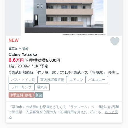
NEW
草加市瀬崎
Calme Yatsuka
6.6
万円
管理/共益費5,000円
1階 / 20.39㎡ / 1K /予定
東武伊勢崎線「竹ノ塚」駅 バス18分 東武バス「谷塚駅」 停歩8分
バス・トイレ別
室内洗濯機置場
エアコン
バルコニー
フローリング
電気有
仲手無料
敷礼0
新築
『草加市』の納得のお部屋さがしなら『ラテルーム』へ！ 築浅のお部屋
で新生活・入居審査が心配の方・初期費用を抑えたい方にも...
もっと見
る