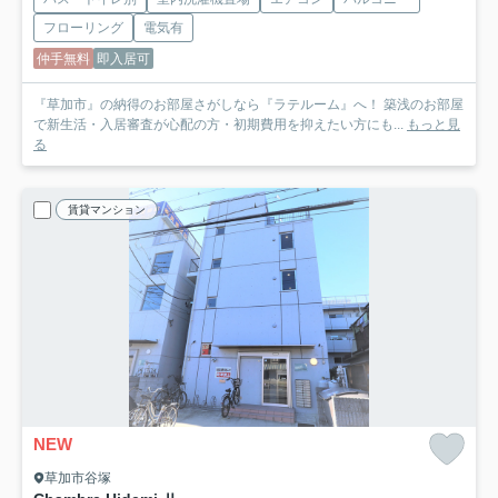
フローリング
電気有
仲手無料
即入居可
『草加市』の納得のお部屋さがしなら『ラテルーム』へ！ 築浅のお部屋
で新生活・入居審査が心配の方・初期費用を抑えたい方にも...
もっと見
る
賃貸マンション
NEW
草加市谷塚