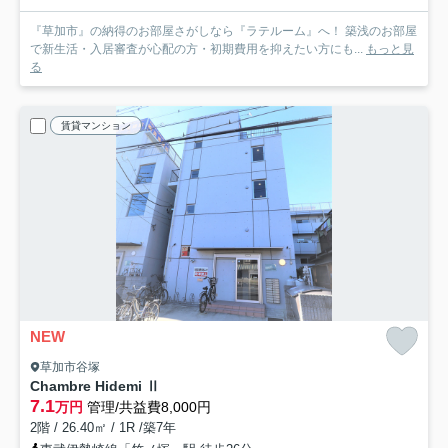
『草加市』の納得のお部屋さがしなら『ラテルーム』へ！ 築浅のお部屋
で新生活・入居審査が心配の方・初期費用を抑えたい方にも...
もっと見
る
賃貸マンション
NEW
草加市谷塚
Chambre Hidemi Ⅱ
7.1
万円
管理/共益費8,000円
2階 / 26.40㎡ / 1R /築7年