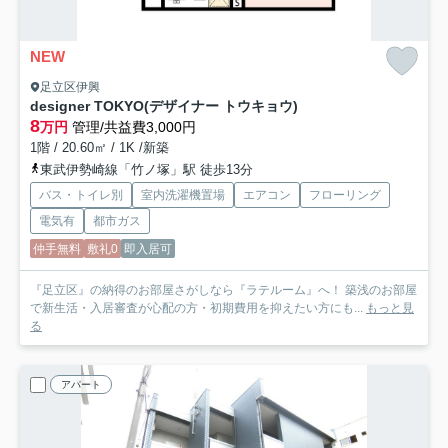
NEW
足立区伊興
designer TOKYO(デザイナー トウキョウ)
8
万円
管理/共益費3,000円
1階 / 20.60㎡ / 1K /新築
東武伊勢崎線「竹ノ塚」駅 徒歩13分
バス・トイレ別
室内洗濯機置場
エアコン
フローリング
電気有
都市ガス
仲手無料
敷礼0
即入居可
『足立区』の納得のお部屋さがしなら『ラテルーム』へ！ 築浅のお部屋
で新生活・入居審査が心配の方・初期費用を抑えたい方にも...
もっと見
る
アパート