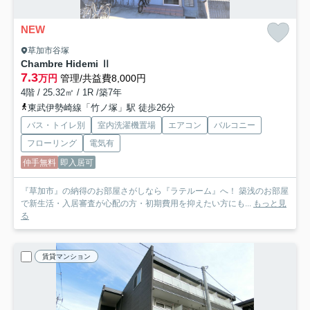
NEW
草加市谷塚
Chambre Hidemi Ⅱ
7.3
万円
管理/共益費8,000円
4階 / 25.32㎡ / 1R /築7年
東武伊勢崎線「竹ノ塚」駅 徒歩26分
バス・トイレ別
室内洗濯機置場
エアコン
バルコニー
フローリング
電気有
仲手無料
即入居可
『草加市』の納得のお部屋さがしなら『ラテルーム』へ！ 築浅のお部屋
で新生活・入居審査が心配の方・初期費用を抑えたい方にも...
もっと見
る
賃貸マンション