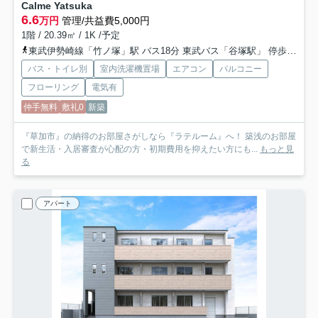
Calme Yatsuka
6.6
万円
管理/共益費5,000円
1階 / 20.39㎡ / 1K /予定
東武伊勢崎線「竹ノ塚」駅 バス18分 東武バス「谷塚駅」 停歩8分
バス・トイレ別
室内洗濯機置場
エアコン
バルコニー
フローリング
電気有
仲手無料
敷礼0
新築
『草加市』の納得のお部屋さがしなら『ラテルーム』へ！ 築浅のお部屋
で新生活・入居審査が心配の方・初期費用を抑えたい方にも...
もっと見
る
アパート