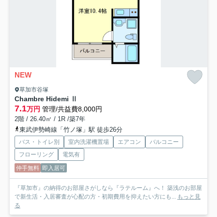
NEW
草加市谷塚
Chambre Hidemi Ⅱ
7.1
万円
管理/共益費8,000円
2階 / 26.40㎡ / 1R /築7年
東武伊勢崎線「竹ノ塚」駅 徒歩26分
バス・トイレ別
室内洗濯機置場
エアコン
バルコニー
フローリング
電気有
仲手無料
即入居可
『草加市』の納得のお部屋さがしなら『ラテルーム』へ！ 築浅のお部屋
で新生活・入居審査が心配の方・初期費用を抑えたい方にも...
もっと見
る