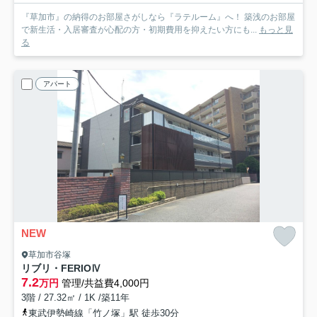
『草加市』の納得のお部屋さがしなら『ラテルーム』へ！ 築浅のお部屋
で新生活・入居審査が心配の方・初期費用を抑えたい方にも...
もっと見
る
アパート
NEW
草加市谷塚
リブリ・FERIOⅣ
7.2
万円
管理/共益費4,000円
3階 / 27.32㎡ / 1K /築11年
東武伊勢崎線「竹ノ塚」駅 徒歩30分