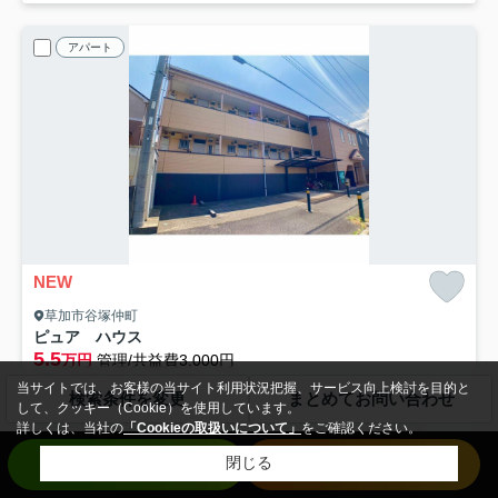
アパート
NEW
草加市谷塚仲町
ピュア ハウス
5.5
万円
管理/共益費3,000円
1階 / 24.80㎡ / 1K /築19年
当サイトでは、お客様の当サイト利用状況把握、サービス向上検討を目的と
検索条件を変更
まとめてお問い合わせ
東武伊勢崎線「竹ノ塚」駅 徒歩22分
して、クッキー（Cookie）を使用しています。
詳しくは、当社の
「Cookieの取扱いについて」
をご確認ください。
バス・トイレ別
室内洗濯機置場
エアコン
バルコニー
お問い合わせ
来店予約
閉じる
フローリング
電気有
仲手無料
即入居可