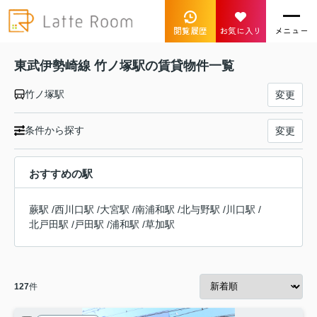
閲覧履歴
お気に入り
メニュー
東武伊勢崎線 竹ノ塚駅の賃貸物件一覧
竹ノ塚駅
変更
条件から探す
変更
おすすめの駅
蕨駅
/
西川口駅
/
大宮駅
/
南浦和駅
/
北与野駅
/
川口駅
/
北戸田駅
/
戸田駅
/
浦和駅
/
草加駅
127
件