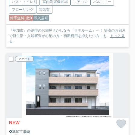
バス・トイレ別
室内洗濯機置場
エアコン
バルコニー
フローリング
電気有
仲手無料
敷0
即入居可
『草加市』の納得のお部屋さがしなら『ラテルーム』へ！ 築浅のお部屋
で新生活・入居審査が心配の方・初期費用を抑えたい方にも...
もっと見
る
アパート
NEW
草加市瀬崎