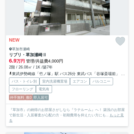
NEW
草加市瀬崎
リブリ・草加瀬崎Ⅱ
6.9
万円
管理/共益費4,000円
2階 / 26.08㎡ / 1K /築7年
東武伊勢崎線「竹ノ塚」駅 バス26分 東武バス「谷塚斎場前」 停歩7分
バス・トイレ別
室内洗濯機置場
エアコン
バルコニー
フローリング
電気有
仲手無料
敷0
即入居可
『草加市』の納得のお部屋さがしなら『ラテルーム』へ！ 築浅のお部屋
で新生活・入居審査が心配の方・初期費用を抑えたい方にも...
もっと見
る