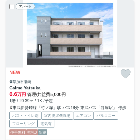
アパート
NEW
草加市瀬崎
Calme Yatsuka
6.6
万円
管理/共益費5,000円
1階 / 20.39㎡ / 1K /予定
東武伊勢崎線「竹ノ塚」駅 バス18分 東武バス「谷塚駅」 停歩8分
バス・トイレ別
室内洗濯機置場
エアコン
バルコニー
フローリング
電気有
仲手無料
敷礼0
新築