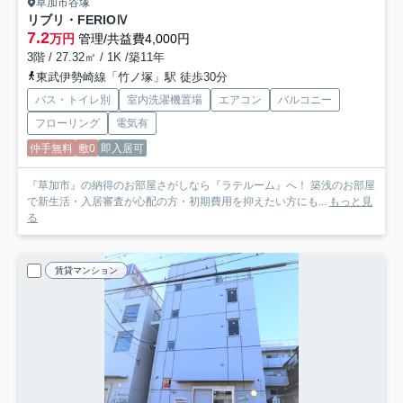
草加市谷塚
リブリ・FERIOⅣ
7.2
万円
管理/共益費4,000円
3階 / 27.32㎡ / 1K /築11年
東武伊勢崎線「竹ノ塚」駅 徒歩30分
バス・トイレ別
室内洗濯機置場
エアコン
バルコニー
フローリング
電気有
仲手無料
敷0
即入居可
『草加市』の納得のお部屋さがしなら『ラテルーム』へ！ 築浅のお部屋
で新生活・入居審査が心配の方・初期費用を抑えたい方にも...
もっと見
る
賃貸マンション