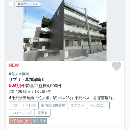
賃貸マンション
NEW
草加市瀬崎
リブリ・草加瀬崎Ⅱ
6.9
万円
管理/共益費4,000円
2階 / 26.08㎡ / 1K /築7年
東武伊勢崎線「竹ノ塚」駅 バス26分 東武バス「谷塚斎場前」 停歩7分
バス・トイレ別
室内洗濯機置場
エアコン
バルコニー
フローリング
電気有
仲手無料
敷0
即入居可