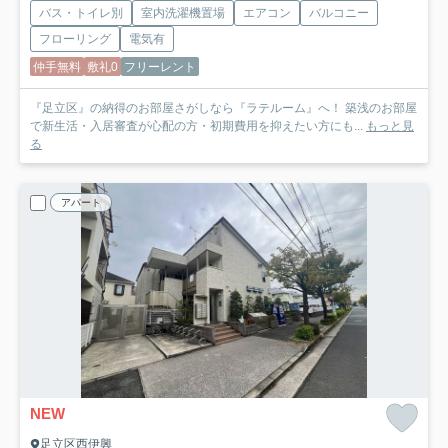
バス・トイレ別
室内洗濯機置場
エアコン
バルコニー
フローリング
電気有
仲手無料
敷礼0
フリーレント
『足立区』の納得のお部屋さがしなら『ラテルーム』へ！ 築浅のお部屋
で新生活・入居審査が心配の方・初期費用を抑えたい方にも...
もっと見
る
アパート
NEW
足立区西伊興