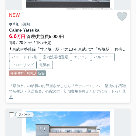
NEW
草加市瀬崎
Calme Yatsuka
6.6
万円
管理/共益費5,000円
1階 / 20.39㎡ / 1K /予定
東武伊勢崎線「竹ノ塚」駅 バス18分 東武バス「谷塚駅」 停歩8分
バス・トイレ別
室内洗濯機置場
エアコン
バルコニー
フローリング
電気有
仲手無料
敷礼0
新築
『草加市』の納得のお部屋さがしなら『ラテルーム』へ！ 築浅のお部屋
で新生活・入居審査が心配の方・初期費用を抑えたい方にも...
もっと見
る
アパート