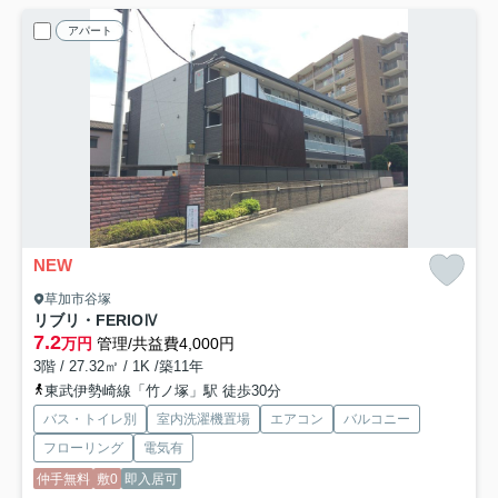
アパート
NEW
草加市谷塚
リブリ・FERIOⅣ
7.2
万円
管理/共益費4,000円
3階 / 27.32㎡ / 1K /築11年
東武伊勢崎線「竹ノ塚」駅 徒歩30分
バス・トイレ別
室内洗濯機置場
エアコン
バルコニー
フローリング
電気有
仲手無料
敷0
即入居可