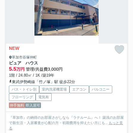
NEW
草加市谷塚仲町
ピュア ハウス
5.5
万円
管理/共益費3,000円
1階 / 24.80㎡ / 1K /築19年
東武伊勢崎線「竹ノ塚」駅 徒歩22分
バス・トイレ別
室内洗濯機置場
エアコン
バルコニー
フローリング
電気有
仲手無料
即入居可
『草加市』の納得のお部屋さがしなら『ラテルーム』へ！ 築浅のお部屋
で新生活・入居審査が心配の方・初期費用を抑えたい方にも...
もっと見
る