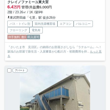
クレイノファミーユ東大宮
6.4
万円
管理/共益費6,000円
2階 / 23.26㎡ / 1K /築9年
東武野田線「七里」駅 徒歩26分
バス・トイレ別
室内洗濯機置場
エアコン
バルコニー
フローリング
電気有
仲手無料
敷0
即入居可
『さいたま市 見沼区』の納得のお部屋さがしなら『ラテルーム』へ！
築浅のお部屋で新生活・入居審査が心配の方・初期費用を抑...
もっと見
る
アパート