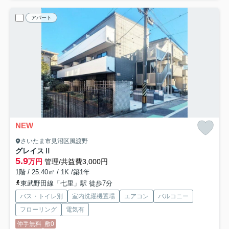
アパート
NEW
さいたま市見沼区風渡野
グレイスⅡ
5.9
万円
管理/共益費3,000円
1階 / 25.40㎡ / 1K /築1年
東武野田線「七里」駅 徒歩7分
バス・トイレ別
室内洗濯機置場
エアコン
バルコニー
フローリング
電気有
仲手無料
敷0