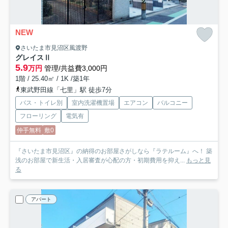
NEW
さいたま市見沼区風渡野
グレイスⅡ
5.9
万円
管理/共益費3,000円
1階 / 25.40㎡ / 1K /築1年
東武野田線「七里」駅 徒歩7分
バス・トイレ別
室内洗濯機置場
エアコン
バルコニー
フローリング
電気有
仲手無料
敷0
『さいたま市見沼区』の納得のお部屋さがしなら『ラテルーム』へ！ 築
浅のお部屋で新生活・入居審査が心配の方・初期費用を抑え...
もっと見
る
アパート