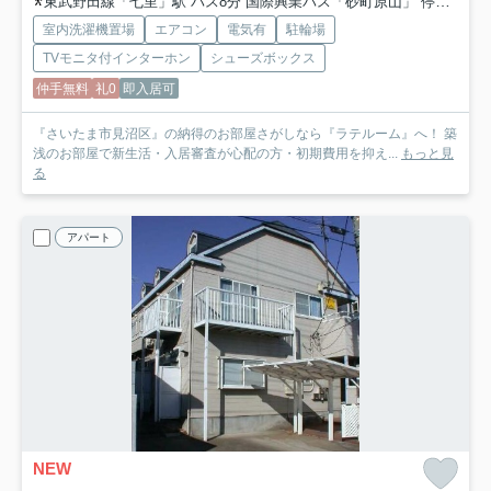
東武野田線「七里」駅 バス8分 国際興業バス「砂町原山」 停歩13分
室内洗濯機置場
エアコン
電気有
駐輪場
TVモニタ付インターホン
シューズボックス
仲手無料
礼0
即入居可
『さいたま市見沼区』の納得のお部屋さがしなら『ラテルーム』へ！ 築
浅のお部屋で新生活・入居審査が心配の方・初期費用を抑え...
もっと見
る
アパート
NEW