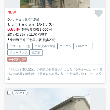
NEW
さいたま市見沼区島町
Ｌｕｍｉｎｏｕｓ（ルミナス）
6.8
万円
管理/共益費3,000円
2階 / 42.23㎡ / 1LDK /築9年
東武野田線「七里」駅 徒歩20分
バス・トイレ別
室内洗濯機置場
エアコン
バルコニー
フローリング
電気有
仲手無料
敷0
『さいたま市見沼区』の納得のお部屋さがしなら『ラテルーム』へ！ 築
浅のお部屋で新生活・入居審査が心配の方・初期費用を抑え...
もっと見
る
アパート