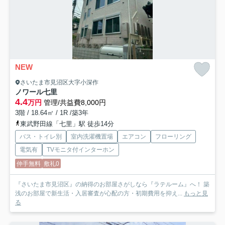
NEW
さいたま市見沼区大字小深作
ノワール七里
4.4
万円
管理/共益費8,000円
3階 / 18.64㎡ / 1R /築3年
東武野田線「七里」駅 徒歩14分
バス・トイレ別
室内洗濯機置場
エアコン
フローリング
電気有
TVモニタ付インターホン
仲手無料
敷礼0
『さいたま市見沼区』の納得のお部屋さがしなら『ラテルーム』へ！ 築
浅のお部屋で新生活・入居審査が心配の方・初期費用を抑え...
もっと見
る