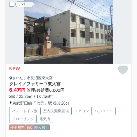
アパート
NEW
さいたま市見沼区東大宮
クレイノファミーユ東大宮
6.4
万円
管理/共益費6,000円
2階 / 23.26㎡ / 1K /築9年
東武野田線「七里」駅 徒歩26分
バス・トイレ別
室内洗濯機置場
エアコン
バルコニー
フローリング
電気有
仲手無料
敷0
即入居可