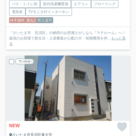
バス・トイレ別
室内洗濯機置場
エアコン
フローリング
電気有
TVモニタ付インターホン
仲手無料
敷礼0
即入居可
『さいたま市 見沼区』の納得のお部屋さがしなら『ラテルーム』へ！
築浅のお部屋で新生活・入居審査が心配の方・初期費用を抑...
もっと見
る
アパート
NEW
さいたま市見沼区東大宮