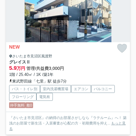
NEW
さいたま市見沼区風渡野
グレイスⅡ
5.9
万円
管理/共益費3,000円
1階 / 25.40㎡ / 1K /築1年
東武野田線「七里」駅 徒歩7分
バス・トイレ別
室内洗濯機置場
エアコン
バルコニー
フローリング
電気有
仲手無料
敷0
『さいたま市見沼区』の納得のお部屋さがしなら『ラテルーム』へ！ 築
浅のお部屋で新生活・入居審査が心配の方・初期費用を抑え...
もっと見
る