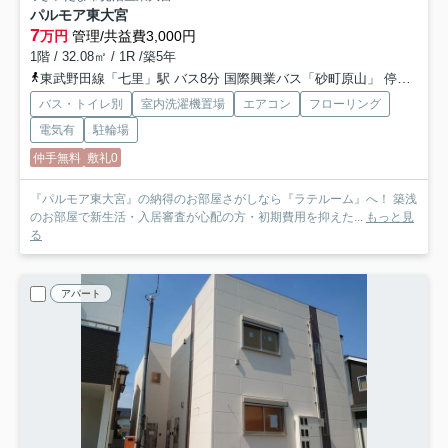
パルモア東大宮
7
万円
管理/共益費3,000円
1階 / 32.08㎡ / 1R /築5年
東武野田線「七里」駅 バス8分 国際興業バス「砂町原山」 停歩8分
バス・トイレ別
室内洗濯機置場
エアコン
フローリング
電気有
駐輪場
仲手無料
敷礼0
『パルモア東大宮』の納得のお部屋さがしなら『ラテルーム』へ！ 築浅
のお部屋で新生活・入居審査が心配の方・初期費用を抑えた...
もっと見
る
アパート