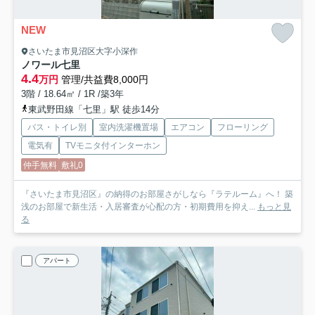
NEW
さいたま市見沼区大字小深作
ノワール七里
4.4
万円
管理/共益費8,000円
3階 / 18.64㎡ / 1R /築3年
東武野田線「七里」駅 徒歩14分
バス・トイレ別
室内洗濯機置場
エアコン
フローリング
電気有
TVモニタ付インターホン
仲手無料
敷礼0
『さいたま市見沼区』の納得のお部屋さがしなら『ラテルーム』へ！ 築
浅のお部屋で新生活・入居審査が心配の方・初期費用を抑え...
もっと見
る
アパート