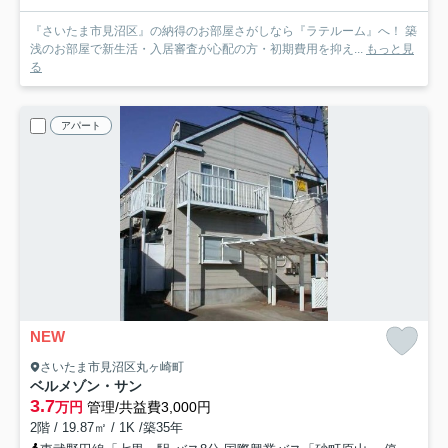
『さいたま市見沼区』の納得のお部屋さがしなら『ラテルーム』へ！ 築
浅のお部屋で新生活・入居審査が心配の方・初期費用を抑え...
もっと見
る
アパート
NEW
さいたま市見沼区丸ヶ崎町
ベルメゾン・サン
3.7
万円
管理/共益費3,000円
2階 / 19.87㎡ / 1K /築35年