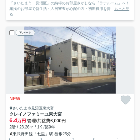
『さいたま市 見沼区』の納得のお部屋さがしなら『ラテルーム』へ！
築浅のお部屋で新生活・入居審査が心配の方・初期費用を抑...
もっと見
る
アパート
NEW
さいたま市見沼区東大宮
クレイノファミーユ東大宮
6.4
万円
管理/共益費6,000円
2階 / 23.26㎡ / 1K /築9年
東武野田線「七里」駅 徒歩26分