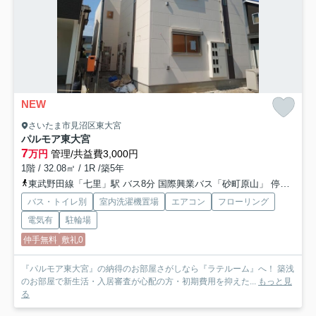
NEW
さいたま市見沼区東大宮
パルモア東大宮
7
万円
管理/共益費3,000円
1階 / 32.08㎡ / 1R /築5年
東武野田線「七里」駅 バス8分 国際興業バス「砂町原山」 停歩8分
バス・トイレ別
室内洗濯機置場
エアコン
フローリング
電気有
駐輪場
仲手無料
敷礼0
『パルモア東大宮』の納得のお部屋さがしなら『ラテルーム』へ！ 築浅
のお部屋で新生活・入居審査が心配の方・初期費用を抑えた...
もっと見
る