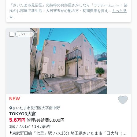
『さいたま市見沼区』の納得のお部屋さがしなら『ラテルーム』へ！ 築
浅のお部屋で新生活・入居審査が心配の方・初期費用を抑え...
もっと見
る
アパート
NEW
さいたま市見沼区大字南中野
TOKYOβ大宮
5.6
万円
管理/共益費5,000円
1階 / 7.61㎡ / 1R /築9年
東武野田線「七里」駅 バス13分 埼玉県さいたま市「日大前（埼玉県）」 停歩3分