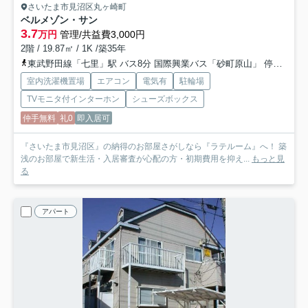
さいたま市見沼区丸ヶ崎町
ベルメゾン・サン
3.7
万円
管理/共益費3,000円
2階 / 19.87㎡ / 1K /築35年
東武野田線「七里」駅 バス8分 国際興業バス「砂町原山」 停歩13分
室内洗濯機置場
エアコン
電気有
駐輪場
TVモニタ付インターホン
シューズボックス
仲手無料
礼0
即入居可
『さいたま市見沼区』の納得のお部屋さがしなら『ラテルーム』へ！ 築
浅のお部屋で新生活・入居審査が心配の方・初期費用を抑え...
もっと見
る
アパート