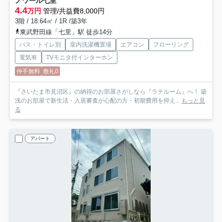
ノワール七里
4.4
万円
管理/共益費8,000円
3階 / 18.64㎡ / 1R /築3年
東武野田線「七里」駅 徒歩14分
バス・トイレ別
室内洗濯機置場
エアコン
フローリング
電気有
TVモニタ付インターホン
仲手無料
敷礼0
『さいたま市見沼区』の納得のお部屋さがしなら『ラテルーム』へ！ 築
浅のお部屋で新生活・入居審査が心配の方・初期費用を抑え...
もっと見
る
アパート