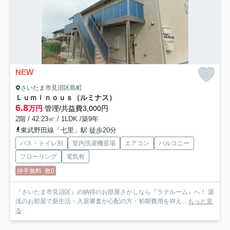
NEW
さいたま市見沼区島町
Ｌｕｍｉｎｏｕｓ（ルミナス）
6.8
万円
管理/共益費3,000円
2階 / 42.23㎡ / 1LDK /築9年
東武野田線「七里」駅 徒歩20分
バス・トイレ別
室内洗濯機置場
エアコン
バルコニー
フローリング
電気有
仲手無料
敷0
『さいたま市見沼区』の納得のお部屋さがしなら『ラテルーム』へ！ 築
浅のお部屋で新生活・入居審査が心配の方・初期費用を抑え...
もっと見
る