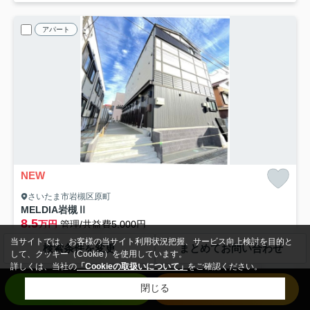
アパート
NEW
さいたま市岩槻区原町
MELDIA岩槻Ⅱ
8.5
万円
管理/共益費5,000円
2階 / 45.29㎡ / 1LDK /築3年
当サイトでは、お客様の当サイト利用状況把握、サービス向上検討を目的と
検索条件を変更
まとめてお問い合わせ
東武野田線「七里」駅 バス14分 「本町四丁目〔さいたま市岩槻区〕」 停歩10分
して、クッキー（Cookie）を使用しています。
詳しくは、当社の
「Cookieの取扱いについて」
をご確認ください。
バス・トイレ別
室内洗濯機置場
エアコン
バルコニー
お問い合わせ
来店予約
閉じる
フローリング
電気有
仲手無料
礼0
即入居可