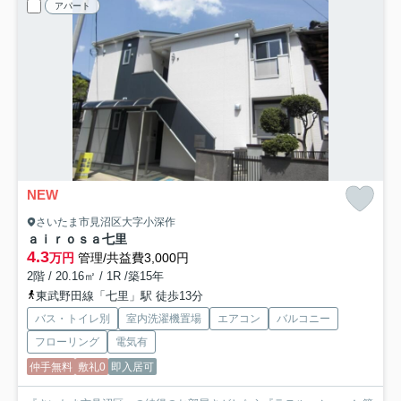
アパート
NEW
さいたま市見沼区大字小深作
ａｉｒｏｓａ七里
4.3
万円
管理/共益費3,000円
2階 / 20.16㎡ / 1R /築15年
東武野田線「七里」駅 徒歩13分
バス・トイレ別
室内洗濯機置場
エアコン
バルコニー
フローリング
電気有
仲手無料
敷礼0
即入居可