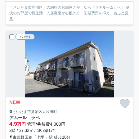
『さいたま市見沼区』の納得のお部屋さがしなら『ラテルーム』へ！ 築
浅のお部屋で新生活・入居審査が心配の方・初期費用を抑え...
もっと見
る
アパート
NEW
さいたま市見沼区大和田町
アムール ラペ
4.9
万円
管理/共益費4,000円
2階 / 27.32㎡ / 1K /築17年
東武野田線「七里」駅 徒歩18分