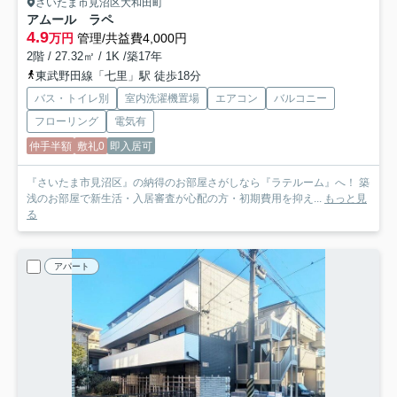
さいたま市見沼区大和田町
アムール ラペ
4.9
万円
管理/共益費4,000円
2階 / 27.32㎡ / 1K /築17年
東武野田線「七里」駅 徒歩18分
バス・トイレ別
室内洗濯機置場
エアコン
バルコニー
フローリング
電気有
仲手半額
敷礼0
即入居可
『さいたま市見沼区』の納得のお部屋さがしなら『ラテルーム』へ！ 築
浅のお部屋で新生活・入居審査が心配の方・初期費用を抑え...
もっと見
る
アパート