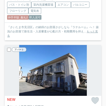
バス・トイレ別
室内洗濯機置場
エアコン
バルコニー
フローリング
電気有
仲手半額
敷礼0
即入居可
『さいたま市見沼区』の納得のお部屋さがしなら『ラテルーム』へ！ 築
浅のお部屋で新生活・入居審査が心配の方・初期費用を抑え...
もっと見
る
アパート
NEW