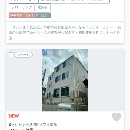
フローリング
電気有
仲手無料
敷礼0
即入居可
『さいたま市見沼区』の納得のお部屋さがしなら『ラテルーム』へ！ 築
浅のお部屋で新生活・入居審査が心配の方・初期費用を抑え...
もっと見
る
アパート
NEW
さいたま市見沼区大字小深作