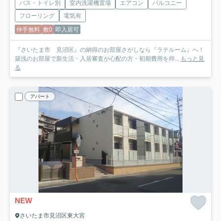
バス・トイレ別
室内洗濯機置場
エアコン
バルコニー
フローリング
電気有
仲手無料
敷0
即入居可
『さいたま市 見沼区』の納得のお部屋さがしなら『ラテルーム』へ！
築浅のお部屋で新生活・入居審査が心配の方・初期費用を抑...
もっと見
る
アパート
NEW
さいたま市見沼区東大宮