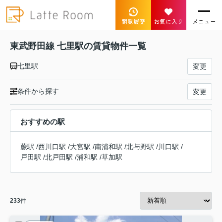
閲覧履歴
お気に入り
メニュー
東武野田線 七里駅の賃貸物件一覧
七里駅
変更
条件から探す
変更
おすすめの駅
蕨駅
/
西川口駅
/
大宮駅
/
南浦和駅
/
北与野駅
/
川口駅
/
戸田駅
/
北戸田駅
/
浦和駅
/
草加駅
233
件