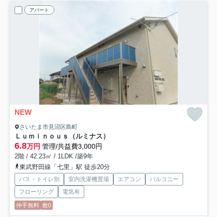
アパート
NEW
さいたま市見沼区島町
Ｌｕｍｉｎｏｕｓ（ルミナス）
6.8
万円
管理/共益費3,000円
2階 / 42.23㎡ / 1LDK /築9年
東武野田線「七里」駅 徒歩20分
バス・トイレ別
室内洗濯機置場
エアコン
バルコニー
フローリング
電気有
仲手無料
敷0