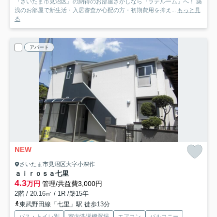
『さいたま市見沼区』の納得のお部屋さがしなら『ラテルーム』へ！ 築
浅のお部屋で新生活・入居審査が心配の方・初期費用を抑え...
もっと見
る
アパート
NEW
さいたま市見沼区大字小深作
ａｉｒｏｓａ七里
4.3
万円
管理/共益費3,000円
2階 / 20.16㎡ / 1R /築15年
東武野田線「七里」駅 徒歩13分
バス・トイレ別
室内洗濯機置場
エアコン
バルコニー