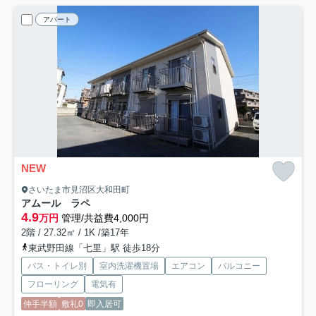
アパート
NEW
さいたま市見沼区大和田町
アムール ラペ
4.9
万円
管理/共益費4,000円
2階 / 27.32㎡ / 1K /築17年
東武野田線「七里」駅 徒歩18分
バス・トイレ別
室内洗濯機置場
エアコン
バルコニー
フローリング
電気有
仲手半額
敷礼0
即入居可