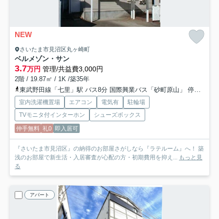
NEW
さいたま市見沼区丸ヶ崎町
ベルメゾン・サン
3.7
万円
管理/共益費3,000円
2階 / 19.87㎡ / 1K /築35年
東武野田線「七里」駅 バス8分 国際興業バス「砂町原山」 停歩13分
室内洗濯機置場
エアコン
電気有
駐輪場
TVモニタ付インターホン
シューズボックス
仲手無料
礼0
即入居可
『さいたま市見沼区』の納得のお部屋さがしなら『ラテルーム』へ！ 築
浅のお部屋で新生活・入居審査が心配の方・初期費用を抑え...
もっと見
る
アパート