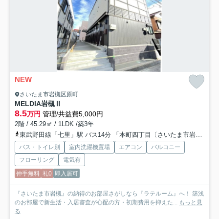
NEW
さいたま市岩槻区原町
MELDIA岩槻Ⅱ
8.5
万円
管理/共益費5,000円
2階 / 45.29㎡ / 1LDK /築3年
東武野田線「七里」駅 バス14分 「本町四丁目〔さいたま市岩槻区〕」 停歩10分
バス・トイレ別
室内洗濯機置場
エアコン
バルコニー
フローリング
電気有
仲手無料
礼0
即入居可
『さいたま市岩槻』の納得のお部屋さがしなら『ラテルーム』へ！ 築浅
のお部屋で新生活・入居審査が心配の方・初期費用を抑えた...
もっと見
る