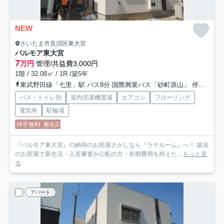
NEW
さいたま市見沼区東大宮
パルモア東大宮
7
万円
管理/共益費3,000円
1階 / 32.08㎡ / 1R /築5年
東武野田線「七里」駅 バス8分 国際興業バス「砂町原山」 停歩8分
バス・トイレ別
室内洗濯機置場
エアコン
フローリング
電気有
駐輪場
仲手無料
敷礼0
『パルモア東大宮』の納得のお部屋さがしなら『ラテルーム』へ！ 築浅
のお部屋で新生活・入居審査が心配の方・初期費用を抑えた...
もっと見
る
アパート