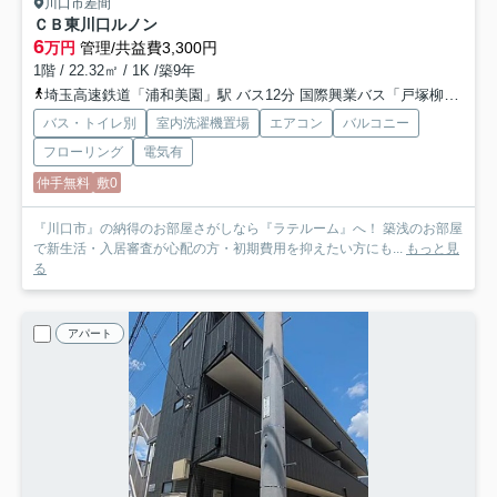
川口市差間
ＣＢ東川口ルノン
6
万円
管理/共益費3,300円
1階 / 22.32㎡ / 1K /築9年
埼玉高速鉄道「浦和美園」駅 バス12分 国際興業バス「戸塚柳」 停歩18分
バス・トイレ別
室内洗濯機置場
エアコン
バルコニー
フローリング
電気有
仲手無料
敷0
『川口市』の納得のお部屋さがしなら『ラテルーム』へ！ 築浅のお部屋
で新生活・入居審査が心配の方・初期費用を抑えたい方にも...
もっと見
る
アパート