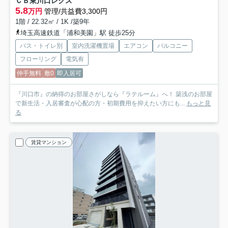
ＣＢ東川口レクス
5.8
万円
管理/共益費3,300円
1階 / 22.32㎡ / 1K /築9年
埼玉高速鉄道「浦和美園」駅 徒歩25分
バス・トイレ別
室内洗濯機置場
エアコン
バルコニー
フローリング
電気有
仲手無料
敷0
即入居可
『川口市』の納得のお部屋さがしなら『ラテルーム』へ！ 築浅のお部屋
で新生活・入居審査が心配の方・初期費用を抑えたい方にも...
もっと見
る
賃貸マンション