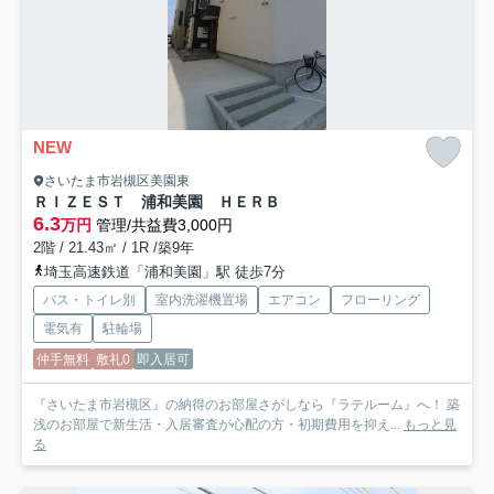
NEW
さいたま市岩槻区美園東
ＲＩＺＥＳＴ 浦和美園 ＨＥＲＢ
6.3
万円
管理/共益費3,000円
2階 / 21.43㎡ / 1R /築9年
埼玉高速鉄道「浦和美園」駅 徒歩7分
バス・トイレ別
室内洗濯機置場
エアコン
フローリング
電気有
駐輪場
仲手無料
敷礼0
即入居可
『さいたま市岩槻区』の納得のお部屋さがしなら『ラテルーム』へ！ 築
浅のお部屋で新生活・入居審査が心配の方・初期費用を抑え...
もっと見
る