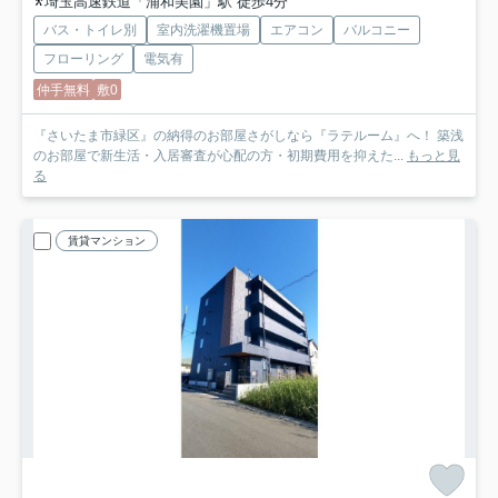
埼玉高速鉄道「浦和美園」駅 徒歩4分
バス・トイレ別
室内洗濯機置場
エアコン
バルコニー
フローリング
電気有
仲手無料
敷0
『さいたま市緑区』の納得のお部屋さがしなら『ラテルーム』へ！ 築浅
のお部屋で新生活・入居審査が心配の方・初期費用を抑えた...
もっと見
る
賃貸マンション