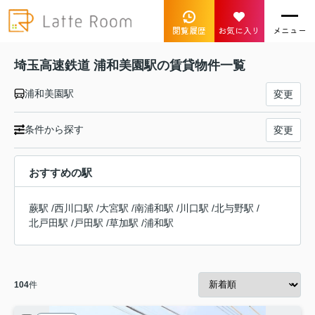
閲覧履歴
お気に入り
メニュー
埼玉高速鉄道 浦和美園駅の賃貸物件一覧
浦和美園駅
変更
条件から探す
変更
おすすめの駅
蕨駅
/
西川口駅
/
大宮駅
/
南浦和駅
/
川口駅
/
北与野駅
/
北戸田駅
/
戸田駅
/
草加駅
/
浦和駅
104
件