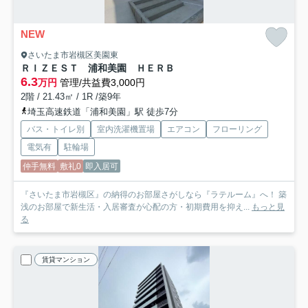
NEW
さいたま市岩槻区美園東
ＲＩＺＥＳＴ 浦和美園 ＨＥＲＢ
6.3
万円
管理/共益費3,000円
2階 / 21.43㎡ / 1R /築9年
埼玉高速鉄道「浦和美園」駅 徒歩7分
バス・トイレ別
室内洗濯機置場
エアコン
フローリング
電気有
駐輪場
仲手無料
敷礼0
即入居可
『さいたま市岩槻区』の納得のお部屋さがしなら『ラテルーム』へ！ 築
浅のお部屋で新生活・入居審査が心配の方・初期費用を抑え...
もっと見
る
賃貸マンション