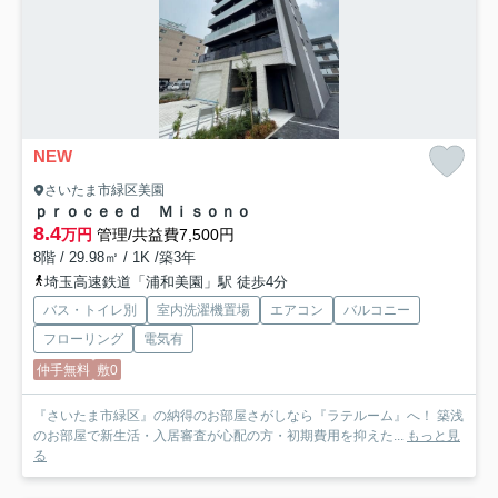
NEW
さいたま市緑区美園
ｐｒｏｃｅｅｄ Ｍｉｓｏｎｏ
8.4
万円
管理/共益費7,500円
8階 / 29.98㎡ / 1K /築3年
埼玉高速鉄道「浦和美園」駅 徒歩4分
バス・トイレ別
室内洗濯機置場
エアコン
バルコニー
フローリング
電気有
仲手無料
敷0
『さいたま市緑区』の納得のお部屋さがしなら『ラテルーム』へ！ 築浅
のお部屋で新生活・入居審査が心配の方・初期費用を抑えた...
もっと見
る