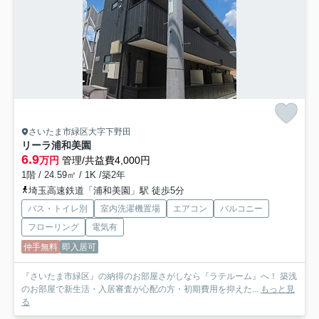
さいたま市緑区大字下野田
リーラ浦和美園
6.9
万円
管理/共益費4,000円
1階 / 24.59㎡ / 1K /築2年
埼玉高速鉄道「浦和美園」駅 徒歩5分
バス・トイレ別
室内洗濯機置場
エアコン
バルコニー
フローリング
電気有
仲手無料
即入居可
『さいたま市緑区』の納得のお部屋さがしなら『ラテルーム』へ！ 築浅
のお部屋で新生活・入居審査が心配の方・初期費用を抑えた...
もっと見
る