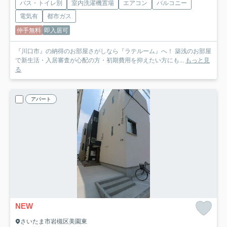
バス・トイレ別
室内洗濯機置場
エアコン
バルコニー
電気有
都市ガス
仲手無料
即入居可
『川口市』の納得のお部屋さがしなら『ラテルーム』へ！ 築浅のお部屋
で新生活・入居審査が心配の方・初期費用を抑えたい方にも...
もっと見
る
アパート
NEW
さいたま市岩槻区美園東