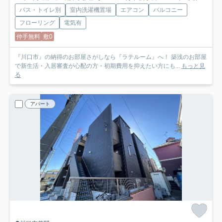
バス・トイレ別
室内洗濯機置場
エアコン
バルコニー
フローリング
電気有
仲手無料
敷0
『川口市』の納得のお部屋さがしなら『ラテルーム』へ！ 築浅のお部屋
で新生活・入居審査が心配の方・初期費用を抑えたい方にも...
もっと見
る
アパート