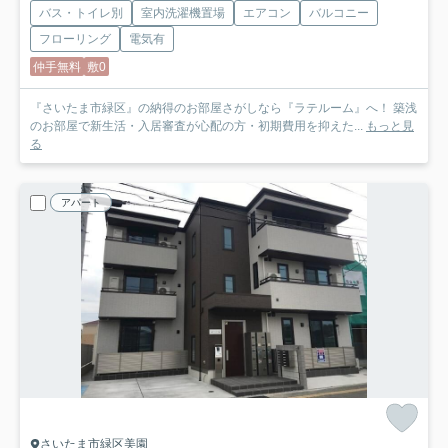
バス・トイレ別
室内洗濯機置場
エアコン
バルコニー
フローリング
電気有
仲手無料
敷0
『さいたま市緑区』の納得のお部屋さがしなら『ラテルーム』へ！ 築浅
のお部屋で新生活・入居審査が心配の方・初期費用を抑えた...
もっと見
る
アパート
さいたま市緑区美園