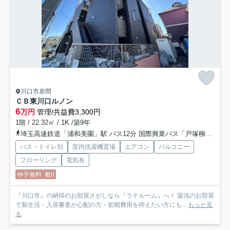
川口市差間
ＣＢ東川口ルノン
6
万円
管理/共益費3,300円
1階 / 22.32㎡ / 1K /築9年
埼玉高速鉄道「浦和美園」駅 バス12分 国際興業バス「戸塚柳」 停歩18分
バス・トイレ別
室内洗濯機置場
エアコン
バルコニー
フローリング
電気有
仲手無料
敷0
『川口市』の納得のお部屋さがしなら『ラテルーム』へ！ 築浅のお部屋
で新生活・入居審査が心配の方・初期費用を抑えたい方にも...
もっと見
る