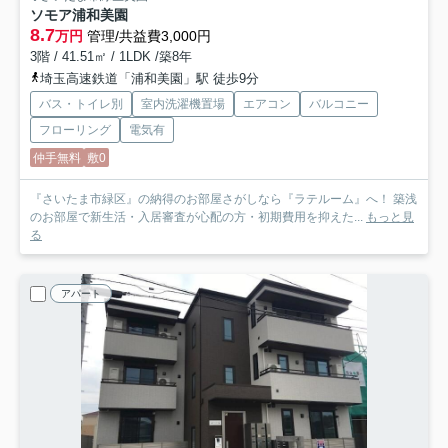
ソモア浦和美園
8.7
万円
管理/共益費3,000円
3階 / 41.51㎡ / 1LDK /築8年
埼玉高速鉄道「浦和美園」駅 徒歩9分
バス・トイレ別
室内洗濯機置場
エアコン
バルコニー
フローリング
電気有
仲手無料
敷0
『さいたま市緑区』の納得のお部屋さがしなら『ラテルーム』へ！ 築浅
のお部屋で新生活・入居審査が心配の方・初期費用を抑えた...
もっと見
る
アパート