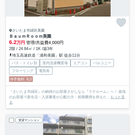
さいたま市緑区美園
ＢａｕｍＲｏｏｍ美園
6.2
万円
管理/共益費4,000円
2階 / 24.84㎡ / 1K /築3年
埼玉高速鉄道「浦和美園」駅 徒歩11分
バス・トイレ別
室内洗濯機置場
エアコン
バルコニー
フローリング
電気有
仲手無料
礼0
『さいたま市緑区』の納得のお部屋さがしなら『ラテルーム』へ！ 築浅
のお部屋で新生活・入居審査が心配の方・初期費用を抑えた...
もっと見
る
賃貸マンション