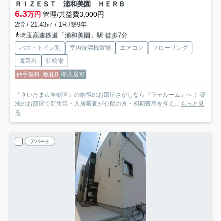
ＲＩＺＥＳＴ 浦和美園 ＨＥＲＢ
6.3
万円
管理/共益費3,000円
2階 / 21.43㎡ / 1R /築9年
埼玉高速鉄道「浦和美園」駅 徒歩7分
バス・トイレ別
室内洗濯機置場
エアコン
フローリング
電気有
駐輪場
仲手無料
敷礼0
即入居可
『さいたま市岩槻区』の納得のお部屋さがしなら『ラテルーム』へ！ 築
浅のお部屋で新生活・入居審査が心配の方・初期費用を抑え...
もっと見
る
アパート