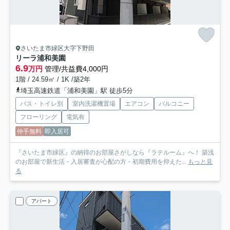
さいたま市緑区大字下野田
リーラ浦和美園
6.9
万円
管理/共益費4,000円
1階 / 24.59㎡ / 1K /築2年
埼玉高速鉄道「浦和美園」駅 徒歩5分
バス・トイレ別
室内洗濯機置場
エアコン
バルコニー
フローリング
電気有
仲手無料
即入居可
『さいたま市緑区』の納得のお部屋さがしなら『ラテルーム』へ！ 築浅
のお部屋で新生活・入居審査が心配の方・初期費用を抑えた...
もっと見
る
アパート