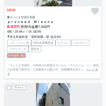
NEW
さいたま市緑区美園
ｐｒｏｃｅｅｄ Ｍｉｓｏｎｏ
8.4
万円
管理/共益費7,500円
8階 / 29.98㎡ / 1K /築3年
埼玉高速鉄道「浦和美園」駅 徒歩4分
バス・トイレ別
室内洗濯機置場
エアコン
バルコニー
フローリング
電気有
仲手無料
敷0
『さいたま市緑区』の納得のお部屋さがしなら『ラテルーム』へ！ 築浅
のお部屋で新生活・入居審査が心配の方・初期費用を抑えた...
もっと見
る
アパート