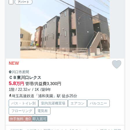
アパート
NEW
川口市差間
ＣＢ東川口レクス
5.8
万円
管理/共益費3,300円
1階 / 22.32㎡ / 1K /築9年
埼玉高速鉄道「浦和美園」駅 徒歩25分
バス・トイレ別
室内洗濯機置場
エアコン
バルコニー
フローリング
電気有
仲手無料
敷0
即入居可