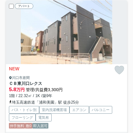
アパート
NEW
川口市差間
ＣＢ東川口レクス
5.8
万円
管理/共益費3,300円
1階 / 22.32㎡ / 1K /築9年
埼玉高速鉄道「浦和美園」駅 徒歩25分
バス・トイレ別
室内洗濯機置場
エアコン
バルコニー
フローリング
電気有
仲手無料
敷0
即入居可