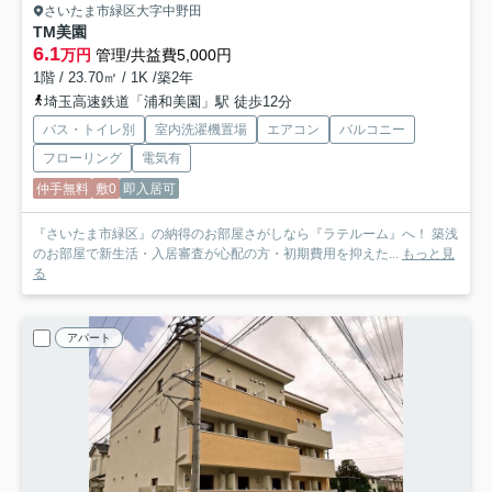
さいたま市緑区大字中野田
TM美園
6.1
万円
管理/共益費5,000円
1階 / 23.70㎡ / 1K /築2年
埼玉高速鉄道「浦和美園」駅 徒歩12分
バス・トイレ別
室内洗濯機置場
エアコン
バルコニー
フローリング
電気有
仲手無料
敷0
即入居可
『さいたま市緑区』の納得のお部屋さがしなら『ラテルーム』へ！ 築浅
のお部屋で新生活・入居審査が心配の方・初期費用を抑えた...
もっと見
る
アパート