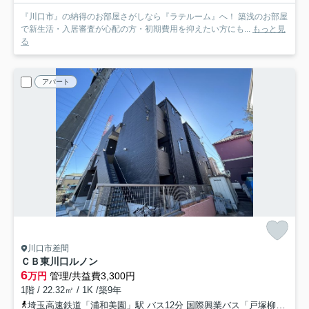
『川口市』の納得のお部屋さがしなら『ラテルーム』へ！ 築浅のお部屋
で新生活・入居審査が心配の方・初期費用を抑えたい方にも...
もっと見
る
アパート
川口市差間
ＣＢ東川口ルノン
6
万円
管理/共益費3,300円
1階 / 22.32㎡ / 1K /築9年
埼玉高速鉄道「浦和美園」駅 バス12分 国際興業バス「戸塚柳」 停歩18分