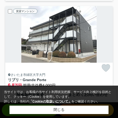
賃貸マンション
さいたま市緑区大字大門
リブリ・Grande Porte
6.8
万円
管理/共益費4,000円
3階 / 27.32㎡ / 1K /築9年
当サイトでは、お客様の当サイト利用状況把握、サービス向上検討を目的と
検索条件を変更
まとめてお問い合わせ
埼玉高速鉄道「浦和美園」駅 徒歩27分
して、クッキー（Cookie）を使用しています。
詳しくは、当社の
「Cookieの取扱いについて」
をご確認ください。
バス・トイレ別
室内洗濯機置場
エアコン
バルコニー
お問い合わせ
来店予約
閉じる
フローリング
電気有
仲手無料
敷0
即入居可