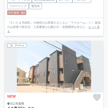
フローリング
電気有
仲手無料
敷0
『さいたま市緑区』の納得のお部屋さがしなら『ラテルーム』へ！ 築浅
のお部屋で新生活・入居審査が心配の方・初期費用を抑えた...
もっと見
る
アパート
NEW
川口市差間