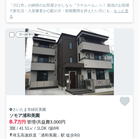
『川口市』の納得のお部屋さがしなら『ラテルーム』へ！ 築浅のお部屋
で新生活・入居審査が心配の方・初期費用を抑えたい方にも...
もっと見
る
アパート
さいたま市緑区美園
ソモア浦和美園
8.7
万円
管理/共益費3,000円
3階 / 41.51㎡ / 1LDK /築8年
埼玉高速鉄道「浦和美園」駅 徒歩9分