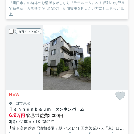
『川口市』の納得のお部屋さがしなら『ラテルーム』へ！ 築浅のお部屋
で新生活・入居審査が心配の方・初期費用を抑えたい方にも...
もっと見
る
賃貸マンション
NEW
川口市戸塚
Ｔａｎｎｅｎｂａｕｍ タンネンバーム
6.9
万円
管理/共益費3,000円
3階 / 27.00㎡ / 1K /築21年
埼玉高速鉄道「浦和美園」駅 バス14分 国際興業バス「東川口駅北口」 停歩10分