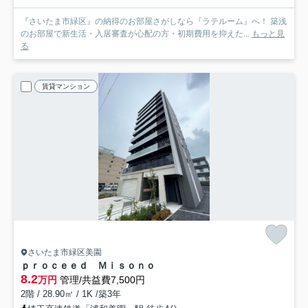
『さいたま市緑区』の納得のお部屋さがしなら『ラテルーム』へ！ 築浅
のお部屋で新生活・入居審査が心配の方・初期費用を抑えた...
もっと見
る
賃貸マンション
さいたま市緑区美園
ｐｒｏｃｅｅｄ Ｍｉｓｏｎｏ
8.2
万円
管理/共益費7,500円
2階 / 28.90㎡ / 1K /築3年