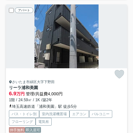
アパート
さいたま市緑区大字下野田
リーラ浦和美園
6.9
万円
管理/共益費4,000円
1階 / 24.59㎡ / 1K /築2年
埼玉高速鉄道「浦和美園」駅 徒歩5分
バス・トイレ別
室内洗濯機置場
エアコン
バルコニー
フローリング
電気有
仲手無料
即入居可