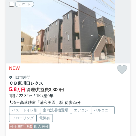
アパート
NEW
川口市差間
ＣＢ東川口レクス
5.8
万円
管理/共益費3,300円
1階 / 22.32㎡ / 1K /築9年
埼玉高速鉄道「浦和美園」駅 徒歩25分
バス・トイレ別
室内洗濯機置場
エアコン
バルコニー
フローリング
電気有
仲手無料
敷0
即入居可