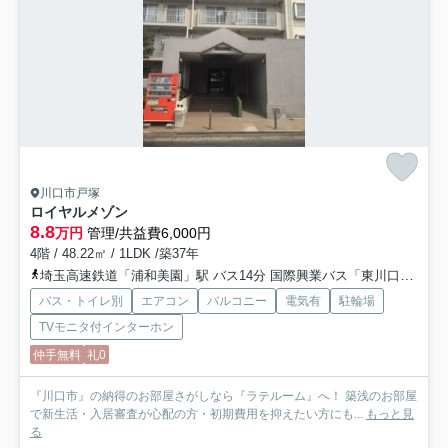
川口市戸塚
ロイヤルメゾン
8.8
万円
管理/共益費6,000円
4階 / 48.22㎡ / 1LDK /築37年
埼玉高速鉄道「浦和美園」駅 バス14分 国際興業バス「東川口駅北口」 停歩7分
バス・トイレ別
エアコン
バルコニー
電気有
駐輪場
TVモニタ付インターホン
仲手無料
礼0
『川口市』の納得のお部屋さがしなら『ラテルーム』へ！ 築浅のお部屋
で新生活・入居審査が心配の方・初期費用を抑えたい方にも...
もっと見
る