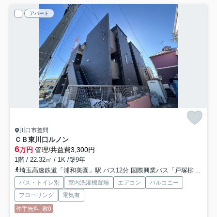
アパート
川口市差間
ＣＢ東川口ルノン
6
万円
管理/共益費3,300円
1階 / 22.32㎡ / 1K /築9年
埼玉高速鉄道「浦和美園」駅 バス12分 国際興業バス「戸塚柳」 停歩18分
バス・トイレ別
室内洗濯機置場
エアコン
バルコニー
フローリング
電気有
仲手無料
敷0