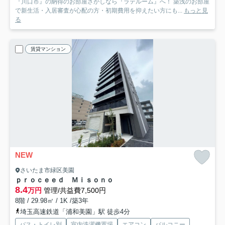
『川口市』の納得のお部屋さがしなら『ラテルーム』へ！ 築浅のお部屋
で新生活・入居審査が心配の方・初期費用を抑えたい方にも...
もっと見
る
賃貸マンション
NEW
さいたま市緑区美園
ｐｒｏｃｅｅｄ Ｍｉｓｏｎｏ
8.4
万円
管理/共益費7,500円
8階 / 29.98㎡ / 1K /築3年
埼玉高速鉄道「浦和美園」駅 徒歩4分
バス・トイレ別
室内洗濯機置場
エアコン
バルコニー