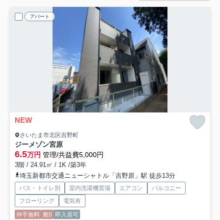
アパート
NEW
さいたま市北区吉野町
ジーメゾン宮原
6.5
万円
管理/共益費5,000円
3階 / 24.91㎡ / 1K /築3年
埼玉新都市交通ニューシャトル「吉野原」駅 徒歩13分
バス・トイレ別
室内洗濯機置場
エアコン
バルコニー
フローリング
電気有
仲手無料
敷0
即入居可