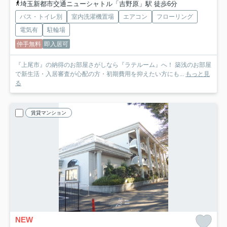
埼玉新都市交通ニューシャトル「吉野原」駅 徒歩6分
バス・トイレ別
室内洗濯機置場
エアコン
フローリング
電気有
駐輪場
仲手無料
即入居可
『上尾市』の納得のお部屋さがしなら『ラテルーム』へ！ 築浅のお部屋
で新生活・入居審査が心配の方・初期費用を抑えたい方にも...
もっと見
る
賃貸マンション
NEW