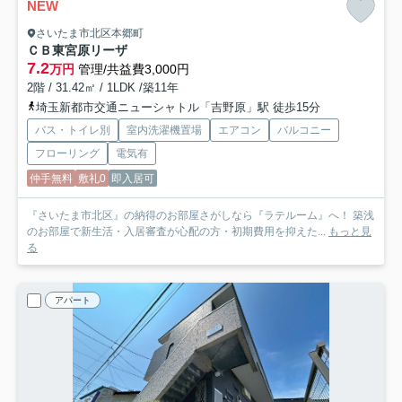
NEW
さいたま市北区本郷町
ＣＢ東宮原リーザ
7.2
万円
管理/共益費3,000円
2階 / 31.42㎡ / 1LDK /築11年
埼玉新都市交通ニューシャトル「吉野原」駅 徒歩15分
バス・トイレ別
室内洗濯機置場
エアコン
バルコニー
フローリング
電気有
仲手無料
敷礼0
即入居可
『さいたま市北区』の納得のお部屋さがしなら『ラテルーム』へ！ 築浅
のお部屋で新生活・入居審査が心配の方・初期費用を抑えた...
もっと見
る
アパート