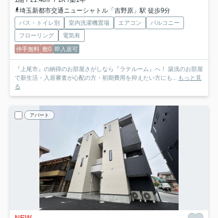
埼玉新都市交通ニューシャトル「吉野原」駅 徒歩9分
バス・トイレ別
室内洗濯機置場
エアコン
バルコニー
フローリング
電気有
仲手無料
敷0
即入居可
『上尾市』の納得のお部屋さがしなら『ラテルーム』へ！ 築浅のお部屋
で新生活・入居審査が心配の方・初期費用を抑えたい方にも...
もっと見
る
アパート
NEW