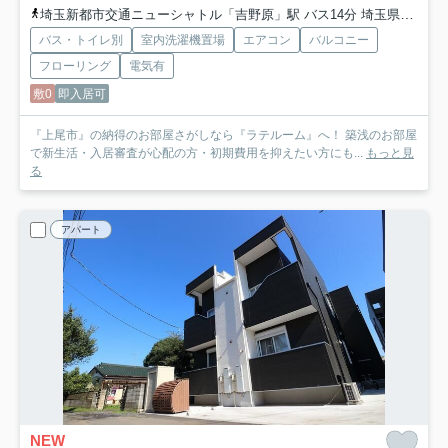
埼玉新都市交通ニューシャトル「吉野原」駅 バス14分 埼玉県上尾市「上尾原市新道」 停歩10分
バス・トイレ別
室内洗濯機置場
エアコン
バルコニー
フローリング
電気有
敷0
即入居可
『上尾市』の納得のお部屋さがしなら『ラテルーム』へ！ 築浅のお部屋
で新生活・入居審査が心配の方・初期費用を抑えたい方にも...
もっと見
る
アパート
NEW