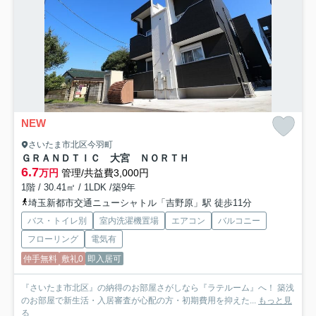
NEW
さいたま市北区今羽町
ＧＲＡＮＤＴＩＣ 大宮 ＮＯＲＴＨ
6.7
万円
管理/共益費3,000円
1階 / 30.41㎡ / 1LDK /築9年
埼玉新都市交通ニューシャトル「吉野原」駅 徒歩11分
バス・トイレ別
室内洗濯機置場
エアコン
バルコニー
フローリング
電気有
仲手無料
敷礼0
即入居可
『さいたま市北区』の納得のお部屋さがしなら『ラテルーム』へ！ 築浅
のお部屋で新生活・入居審査が心配の方・初期費用を抑えた...
もっと見
る