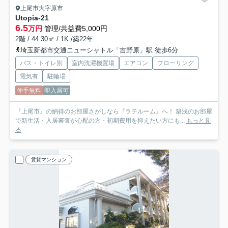
上尾市大字原市
Utopia-21
6.5
万円
管理/共益費5,000円
2階 / 44.30㎡ / 1K /築22年
埼玉新都市交通ニューシャトル「吉野原」駅 徒歩6分
バス・トイレ別
室内洗濯機置場
エアコン
フローリング
電気有
駐輪場
仲手無料
即入居可
『上尾市』の納得のお部屋さがしなら『ラテルーム』へ！ 築浅のお部屋
で新生活・入居審査が心配の方・初期費用を抑えたい方にも...
もっと見
る
賃貸マンション