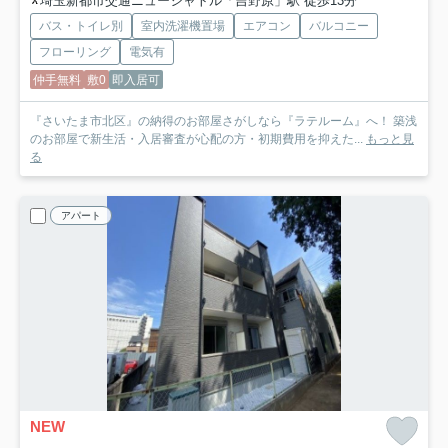
埼玉新都市交通ニューシャトル「吉野原」駅 徒歩13分
バス・トイレ別
室内洗濯機置場
エアコン
バルコニー
フローリング
電気有
仲手無料
敷0
即入居可
『さいたま市北区』の納得のお部屋さがしなら『ラテルーム』へ！ 築浅
のお部屋で新生活・入居審査が心配の方・初期費用を抑えた...
もっと見
る
アパート
NEW