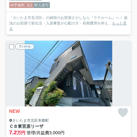
仲手無料
礼0
即入居可
『さいたま市見沼区』の納得のお部屋さがしなら『ラテルーム』へ！ 築
浅のお部屋で新生活・入居審査が心配の方・初期費用を抑え...
もっと見
る
アパート
NEW
さいたま市北区本郷町
ＣＢ東宮原リーザ
7.2
万円
管理/共益費3,000円