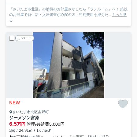
『さいたま市北区』の納得のお部屋さがしなら『ラテルーム』へ！ 築浅
のお部屋で新生活・入居審査が心配の方・初期費用を抑えた...
もっと見
る
アパート
NEW
さいたま市北区吉野町
ジーメゾン宮原
6.5
万円
管理/共益費5,000円
3階 / 24.91㎡ / 1K /築3年