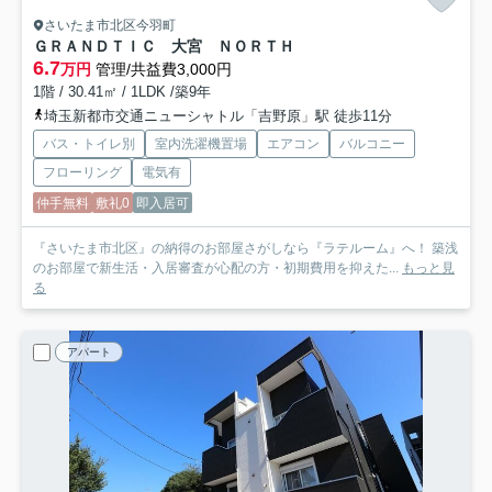
さいたま市北区今羽町
ＧＲＡＮＤＴＩＣ 大宮 ＮＯＲＴＨ
6.7
万円
管理/共益費3,000円
1階 / 30.41㎡ / 1LDK /築9年
埼玉新都市交通ニューシャトル「吉野原」駅 徒歩11分
バス・トイレ別
室内洗濯機置場
エアコン
バルコニー
フローリング
電気有
仲手無料
敷礼0
即入居可
『さいたま市北区』の納得のお部屋さがしなら『ラテルーム』へ！ 築浅
のお部屋で新生活・入居審査が心配の方・初期費用を抑えた...
もっと見
る
アパート