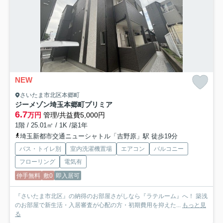
NEW
さいたま市北区本郷町
ジーメゾン埼玉本郷町プリミア
6.7
万円
管理/共益費5,000円
1階 / 25.01㎡ / 1K /築1年
埼玉新都市交通ニューシャトル「吉野原」駅 徒歩19分
バス・トイレ別
室内洗濯機置場
エアコン
バルコニー
フローリング
電気有
仲手無料
敷0
即入居可
『さいたま市北区』の納得のお部屋さがしなら『ラテルーム』へ！ 築浅
のお部屋で新生活・入居審査が心配の方・初期費用を抑えた...
もっと見
る