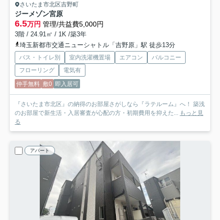
さいたま市北区吉野町
ジーメゾン宮原
6.5
万円
管理/共益費5,000円
3階 / 24.91㎡ / 1K /築3年
埼玉新都市交通ニューシャトル「吉野原」駅 徒歩13分
バス・トイレ別
室内洗濯機置場
エアコン
バルコニー
フローリング
電気有
仲手無料
敷0
即入居可
『さいたま市北区』の納得のお部屋さがしなら『ラテルーム』へ！ 築浅
のお部屋で新生活・入居審査が心配の方・初期費用を抑えた...
もっと見
る
アパート