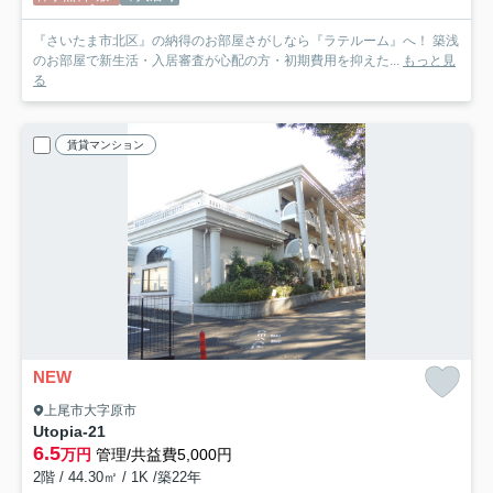
『さいたま市北区』の納得のお部屋さがしなら『ラテルーム』へ！ 築浅
のお部屋で新生活・入居審査が心配の方・初期費用を抑えた...
もっと見
る
賃貸マンション
NEW
上尾市大字原市
Utopia-21
6.5
万円
管理/共益費5,000円
2階 / 44.30㎡ / 1K /築22年