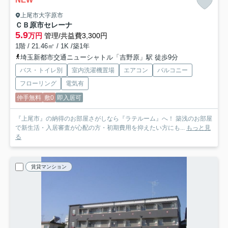
上尾市大字原市
ＣＢ原市セレーナ
5.9
万円
管理/共益費3,300円
1階 / 21.46㎡ / 1K /築1年
埼玉新都市交通ニューシャトル「吉野原」駅 徒歩9分
バス・トイレ別
室内洗濯機置場
エアコン
バルコニー
フローリング
電気有
仲手無料
敷0
即入居可
『上尾市』の納得のお部屋さがしなら『ラテルーム』へ！ 築浅のお部屋
で新生活・入居審査が心配の方・初期費用を抑えたい方にも...
もっと見
る
賃貸マンション