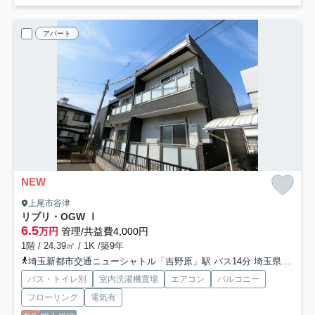
アパート
NEW
上尾市谷津
リブリ・OGW Ⅰ
6.5
万円
管理/共益費4,000円
1階 / 24.39㎡ / 1K /築9年
埼玉新都市交通ニューシャトル「吉野原」駅 バス14分 埼玉県上尾市「上尾原市新道」 停歩10分
バス・トイレ別
室内洗濯機置場
エアコン
バルコニー
フローリング
電気有