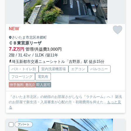
NEW
さいたま市北区本郷町
ＣＢ東宮原リーザ
7.2
万円
管理/共益費3,000円
2階 / 31.42㎡ / 1LDK /築11年
埼玉新都市交通ニューシャトル「吉野原」駅 徒歩15分
バス・トイレ別
室内洗濯機置場
エアコン
バルコニー
フローリング
電気有
仲手無料
敷礼0
即入居可
『さいたま市北区』の納得のお部屋さがしなら『ラテルーム』へ！ 築浅
のお部屋で新生活・入居審査が心配の方・初期費用を抑えた...
もっと見
る
アパート