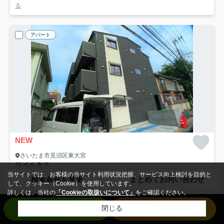
る
アパート
NEW
さいたま市見沼区東大宮
リベルタⅡ
6.6
当サイトでは、お客様の当サイト利用状況把握、サービス向上検討を目的と
万円
管理/共益費4,000円
検索条件を変更
まとめてお問い合わせ
して、クッキー（Cookie）を使用しています。
1階 / 23.49㎡ / 1K /築9年
詳しくは、当社の
「Cookieの取扱いについて」
をご確認ください。
埼玉新都市交通ニューシャトル「吉野原」駅 徒歩25分
お問い合わせ
来店予約
閉じる
バス・トイレ別
室内洗濯機置場
エアコン
フローリング
電気有
駐輪場