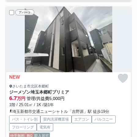
アパート
NEW
さいたま市北区本郷町
ジーメゾン埼玉本郷町プリミア
6.7
万円
管理/共益費5,000円
1階 / 25.01㎡ / 1K /築1年
埼玉新都市交通ニューシャトル「吉野原」駅 徒歩19分
バス・トイレ別
室内洗濯機置場
エアコン
バルコニー
フローリング
電気有
仲手無料
敷0
即入居可