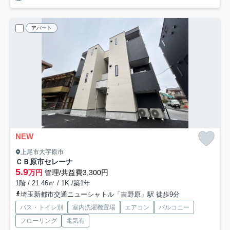
アパート
NEW
上尾市大字原市
ＣＢ原市セレーナ
5.9
万円
管理/共益費3,300円
1階 / 21.46㎡ / 1K /築1年
埼玉新都市交通ニューシャトル「吉野原」駅 徒歩9分
バス・トイレ別
室内洗濯機置場
エアコン
バルコニー
フローリング
電気有