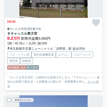
NEW
さいたま市見沼区東大宮
Ｂキャッスル東大宮
8.2
万円
管理/共益費3,000円
1階 / 40.56㎡ / 1LDK /築18年
埼玉新都市交通ニューシャトル「吉野原」駅 徒歩20分
バス・トイレ別
室内洗濯機置場
エアコン
フローリング
電気有
駐輪場
仲手無料
礼0
即入居可
『さいたま市見沼区』の納得のお部屋さがしなら『ラテルーム』へ！ 築
浅のお部屋で新生活・入居審査が心配の方・初期費用を抑え...
もっと見
る
賃貸マンション