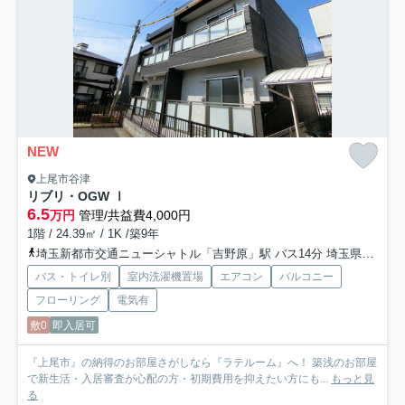
NEW
上尾市谷津
リブリ・OGW Ⅰ
6.5
万円
管理/共益費4,000円
1階 / 24.39㎡ / 1K /築9年
埼玉新都市交通ニューシャトル「吉野原」駅 バス14分 埼玉県上尾市「上尾原市新道」 停歩10分
バス・トイレ別
室内洗濯機置場
エアコン
バルコニー
フローリング
電気有
敷0
即入居可
『上尾市』の納得のお部屋さがしなら『ラテルーム』へ！ 築浅のお部屋
で新生活・入居審査が心配の方・初期費用を抑えたい方にも...
もっと見
る