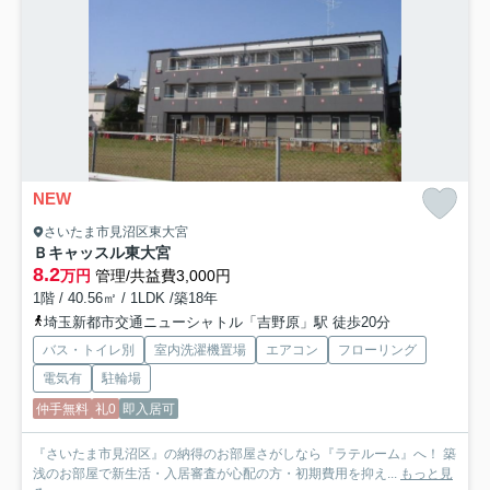
NEW
さいたま市見沼区東大宮
Ｂキャッスル東大宮
8.2
万円
管理/共益費3,000円
1階 / 40.56㎡ / 1LDK /築18年
埼玉新都市交通ニューシャトル「吉野原」駅 徒歩20分
バス・トイレ別
室内洗濯機置場
エアコン
フローリング
電気有
駐輪場
仲手無料
礼0
即入居可
『さいたま市見沼区』の納得のお部屋さがしなら『ラテルーム』へ！ 築
浅のお部屋で新生活・入居審査が心配の方・初期費用を抑え...
もっと見