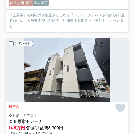
仲手無料
敷0
即入居可
『上尾市』の納得のお部屋さがしなら『ラテルーム』へ！ 築浅のお部屋
で新生活・入居審査が心配の方・初期費用を抑えたい方にも...
もっと見
る
アパート
NEW
上尾市大字原市
ＣＢ原市セレーナ
5.9
万円
管理/共益費3,300円
1階 / 21.46㎡ / 1K /築1年