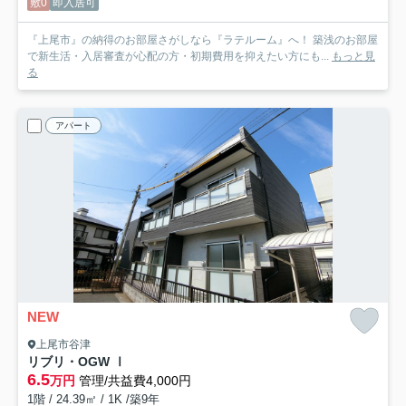
敷0
即入居可
『上尾市』の納得のお部屋さがしなら『ラテルーム』へ！ 築浅のお部屋
で新生活・入居審査が心配の方・初期費用を抑えたい方にも...
もっと見
る
アパート
NEW
上尾市谷津
リブリ・OGW Ⅰ
6.5
万円
管理/共益費4,000円
1階 / 24.39㎡ / 1K /築9年