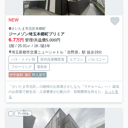
NEW
さいたま市北区本郷町
ジーメゾン埼玉本郷町プリミア
6.7
万円
管理/共益費5,000円
1階 / 25.01㎡ / 1K /築1年
埼玉新都市交通ニューシャトル「吉野原」駅 徒歩19分
バス・トイレ別
室内洗濯機置場
エアコン
バルコニー
フローリング
電気有
仲手無料
敷0
即入居可
『さいたま市北区』の納得のお部屋さがしなら『ラテルーム』へ！ 築浅
のお部屋で新生活・入居審査が心配の方・初期費用を抑えた...
もっと見
る
アパート