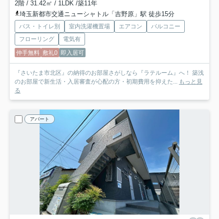
2階 / 31.42㎡ / 1LDK /築11年
埼玉新都市交通ニューシャトル「吉野原」駅 徒歩15分
バス・トイレ別
室内洗濯機置場
エアコン
バルコニー
フローリング
電気有
仲手無料
敷礼0
即入居可
『さいたま市北区』の納得のお部屋さがしなら『ラテルーム』へ！ 築浅
のお部屋で新生活・入居審査が心配の方・初期費用を抑えた...
もっと見
る
アパート