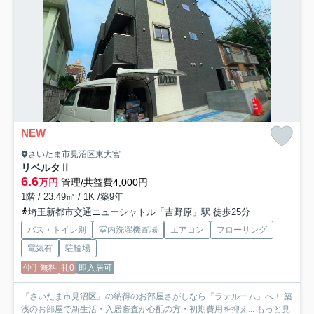
NEW
さいたま市見沼区東大宮
リベルタⅡ
6.6
万円
管理/共益費4,000円
1階 / 23.49㎡ / 1K /築9年
埼玉新都市交通ニューシャトル「吉野原」駅 徒歩25分
バス・トイレ別
室内洗濯機置場
エアコン
フローリング
電気有
駐輪場
仲手無料
礼0
即入居可
『さいたま市見沼区』の納得のお部屋さがしなら『ラテルーム』へ！ 築
浅のお部屋で新生活・入居審査が心配の方・初期費用を抑え...
もっと見