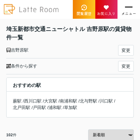
閲覧履歴
お気に入り
メニュー
埼玉新都市交通ニューシャトル 吉野原駅の賃貸物
件一覧
吉野原駅
変更
条件から探す
変更
おすすめの駅
蕨駅
/
西川口駅
/
大宮駅
/
南浦和駅
/
北与野駅
/
川口駅
/
北戸田駅
/
戸田駅
/
浦和駅
/
草加駅
102
件