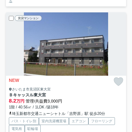
る
賃貸マンション
NEW
さいたま市見沼区東大宮
Ｂキャッスル東大宮
8.2
万円
管理/共益費3,000円
1階 / 40.56㎡ / 1LDK /築18年
埼玉新都市交通ニューシャトル「吉野原」駅 徒歩20分
バス・トイレ別
室内洗濯機置場
エアコン
フローリング
電気有
駐輪場