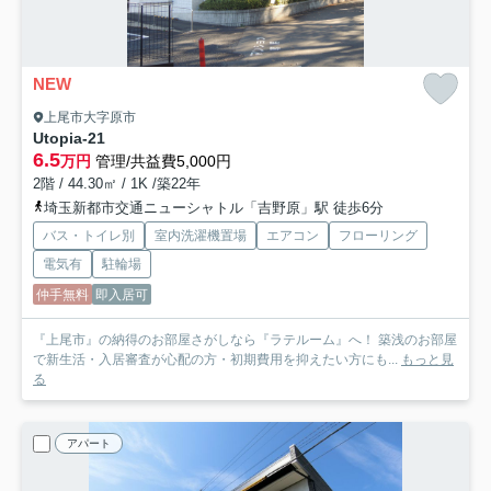
NEW
上尾市大字原市
Utopia-21
6.5
万円
管理/共益費5,000円
2階 / 44.30㎡ / 1K /築22年
埼玉新都市交通ニューシャトル「吉野原」駅 徒歩6分
バス・トイレ別
室内洗濯機置場
エアコン
フローリング
電気有
駐輪場
仲手無料
即入居可
『上尾市』の納得のお部屋さがしなら『ラテルーム』へ！ 築浅のお部屋
で新生活・入居審査が心配の方・初期費用を抑えたい方にも...
もっと見
る
アパート