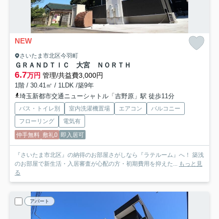
NEW
さいたま市北区今羽町
ＧＲＡＮＤＴＩＣ 大宮 ＮＯＲＴＨ
6.7
万円
管理/共益費3,000円
1階 / 30.41㎡ / 1LDK /築9年
埼玉新都市交通ニューシャトル「吉野原」駅 徒歩11分
バス・トイレ別
室内洗濯機置場
エアコン
バルコニー
フローリング
電気有
仲手無料
敷礼0
即入居可
『さいたま市北区』の納得のお部屋さがしなら『ラテルーム』へ！ 築浅
のお部屋で新生活・入居審査が心配の方・初期費用を抑えた...
もっと見
る
アパート