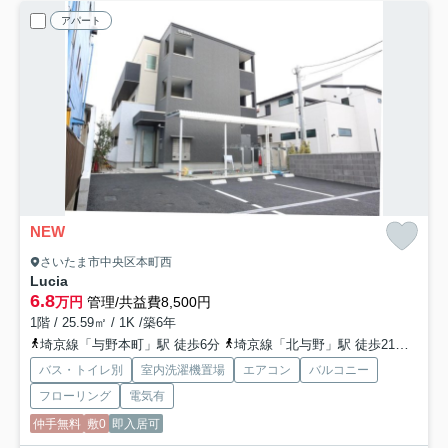
アパート
NEW
さいたま市中央区本町西
Lucia
6.8
万円
管理/共益費8,500円
1階 / 25.59㎡ / 1K /築6年
埼京線「与野本町」駅 徒歩6分
埼京線「北与野」駅 徒歩21分
京浜
バス・トイレ別
室内洗濯機置場
エアコン
バルコニー
フローリング
電気有
仲手無料
敷0
即入居可