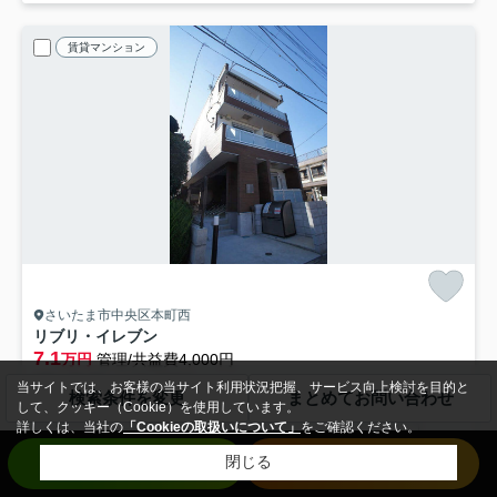
賃貸マンション
さいたま市中央区本町西
リブリ・イレブン
7.1
万円
管理/共益費4,000円
1階 / 26.08㎡ / 1K /築9年
当サイトでは、お客様の当サイト利用状況把握、サービス向上検討を目的と
検索条件を変更
まとめてお問い合わせ
京浜東北線「さいたま新都心」駅 徒歩20分
埼京線「北与野」駅 徒歩13分
して、クッキー（Cookie）を使用しています。
詳しくは、当社の
「Cookieの取扱いについて」
をご確認ください。
バス・トイレ別
室内洗濯機置場
エアコン
バルコニー
お問い合わせ
来店予約
閉じる
フローリング
電気有
仲手無料
敷0