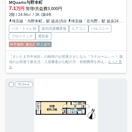
MQuarto与野本町
7.1
万円
管理/共益費3,000円
2階 / 24.84㎡ / 1K /築4年
埼京線「与野本町」駅 徒歩15分
埼京線「北与野」駅 徒歩24分
京
バス・トイレ別
室内洗濯機置場
エアコン
バルコニー
フローリング
電気有
仲手無料
敷礼0
即入居可
『さいたま市中央区』の納得のお部屋さがしなら『ラテルーム』へ！ 築
浅のお部屋で新生活・入居審査が心配の方・初期費用を抑え...
もっと見
る
アパート