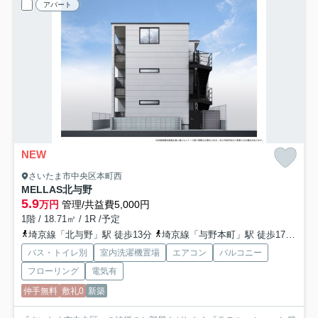
アパート
NEW
さいたま市中央区本町西
MELLAS北与野
5.9
万円
管理/共益費5,000円
1階 / 18.71㎡ / 1R /予定
埼京線「北与野」駅 徒歩13分
埼京線「与野本町」駅 徒歩17分
京
バス・トイレ別
室内洗濯機置場
エアコン
バルコニー
フローリング
電気有
仲手無料
敷礼0
新築