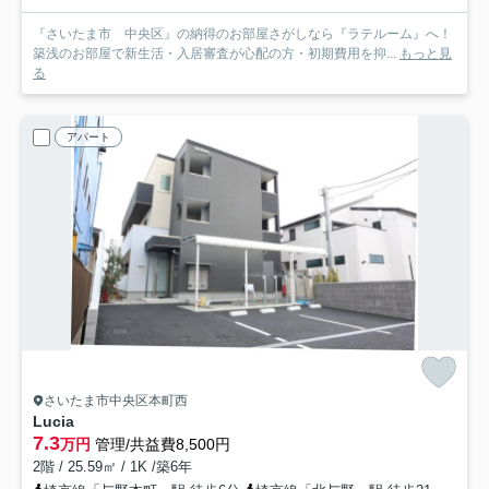
『さいたま市 中央区』の納得のお部屋さがしなら『ラテルーム』へ！
築浅のお部屋で新生活・入居審査が心配の方・初期費用を抑...
もっと見
る
アパート
さいたま市中央区本町西
Lucia
7.3
万円
管理/共益費8,500円
2階 / 25.59㎡ / 1K /築6年