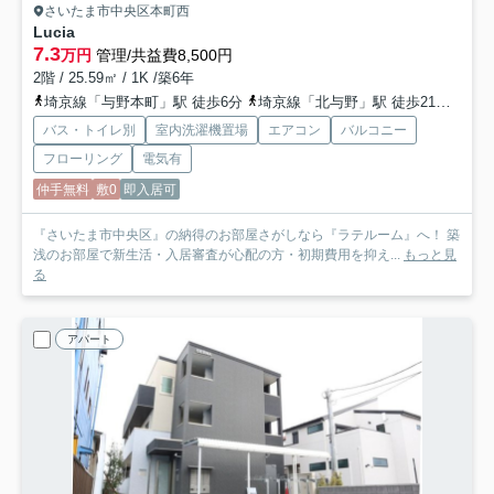
さいたま市中央区本町西
Lucia
7.3
万円
管理/共益費8,500円
2階 / 25.59㎡ / 1K /築6年
埼京線「与野本町」駅 徒歩6分
埼京線「北与野」駅 徒歩21分
京浜
バス・トイレ別
室内洗濯機置場
エアコン
バルコニー
フローリング
電気有
仲手無料
敷0
即入居可
『さいたま市中央区』の納得のお部屋さがしなら『ラテルーム』へ！ 築
浅のお部屋で新生活・入居審査が心配の方・初期費用を抑え...
もっと見
る
アパート