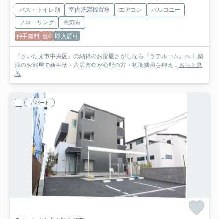
バス・トイレ別
室内洗濯機置場
エアコン
バルコニー
フローリング
電気有
仲手無料
敷0
即入居可
『さいたま市中央区』の納得のお部屋さがしなら『ラテルーム』へ！ 築
浅のお部屋で新生活・入居審査が心配の方・初期費用を抑え...
もっと見
る
アパート