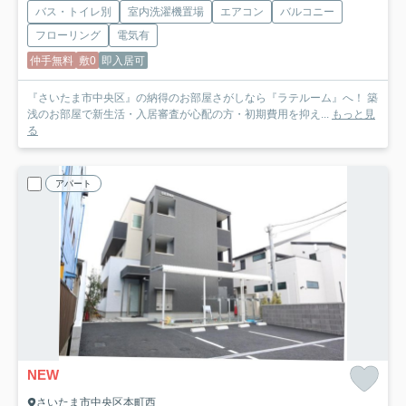
バス・トイレ別
室内洗濯機置場
エアコン
バルコニー
フローリング
電気有
仲手無料
敷0
即入居可
『さいたま市中央区』の納得のお部屋さがしなら『ラテルーム』へ！ 築
浅のお部屋で新生活・入居審査が心配の方・初期費用を抑え...
もっと見
る
アパート
NEW
さいたま市中央区本町西