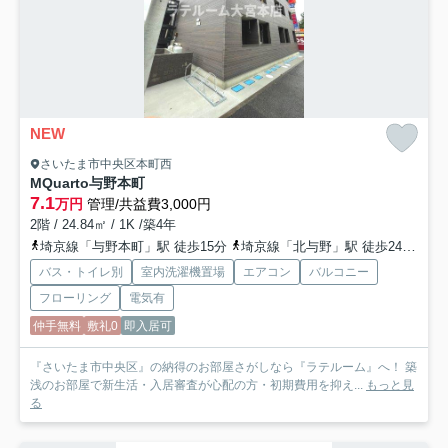
NEW
さいたま市中央区本町西
MQuarto与野本町
7.1
万円
管理/共益費3,000円
2階 / 24.84㎡ / 1K /築4年
埼京線「与野本町」駅 徒歩15分
埼京線「北与野」駅 徒歩24分
京
バス・トイレ別
室内洗濯機置場
エアコン
バルコニー
フローリング
電気有
仲手無料
敷礼0
即入居可
『さいたま市中央区』の納得のお部屋さがしなら『ラテルーム』へ！ 築
浅のお部屋で新生活・入居審査が心配の方・初期費用を抑え...
もっと見
る