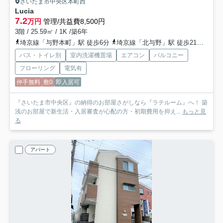
さいたま市中央区本町西
Lucia
7.2
万円
管理/共益費8,500円
3階 / 25.59㎡ / 1K /築6年
埼京線「与野本町」駅 徒歩6分
埼京線「北与野」駅 徒歩21分
京浜
バス・トイレ別
室内洗濯機置場
エアコン
バルコニー
フローリング
電気有
仲手無料
敷0
即入居可
『さいたま市中央区』の納得のお部屋さがしなら『ラテルーム』へ！ 築
浅のお部屋で新生活・入居審査が心配の方・初期費用を抑え...
もっと見
る
アパート