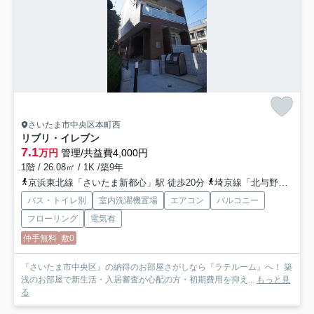
さいたま市中央区本町西
リブリ・イレブン
7.1
万円
管理/共益費4,000円
1階 / 26.08㎡ / 1K /築9年
京浜東北線「さいたま新都心」駅 徒歩20分
埼京線「北与野」駅 徒歩13分
バス・トイレ別
室内洗濯機置場
エアコン
バルコニー
フローリング
電気有
仲手無料
敷0
『さいたま市中央区』の納得のお部屋さがしなら『ラテルーム』へ！ 築
浅のお部屋で新生活・入居審査が心配の方・初期費用を抑え...
もっと見
る