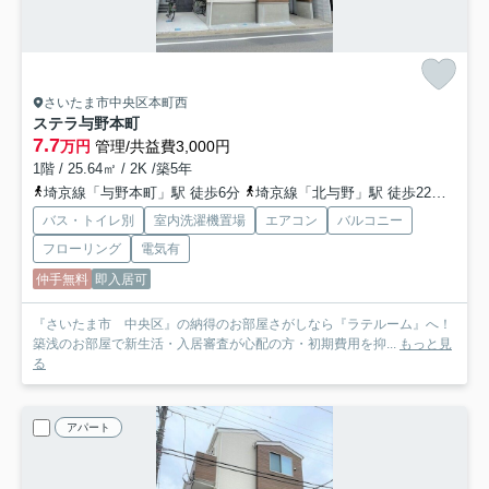
さいたま市中央区本町西
ステラ与野本町
7.7
万円
管理/共益費3,000円
1階 / 25.64㎡ / 2K /築5年
埼京線「与野本町」駅 徒歩6分
埼京線「北与野」駅 徒歩22分
京浜
バス・トイレ別
室内洗濯機置場
エアコン
バルコニー
フローリング
電気有
仲手無料
即入居可
『さいたま市 中央区』の納得のお部屋さがしなら『ラテルーム』へ！
築浅のお部屋で新生活・入居審査が心配の方・初期費用を抑...
もっと見
る
アパート