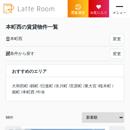
閲覧履歴
お気に入り
メニュー
本町西の賃貸物件一覧
本町西
変更
条件から探す
変更
おすすめのエリア
大和田町
/
錦町
/
日進町
/
氷川町
/
宮原町
/
東大宮
/
桜木町
/
南町
/
本町西
/
中央
55
件