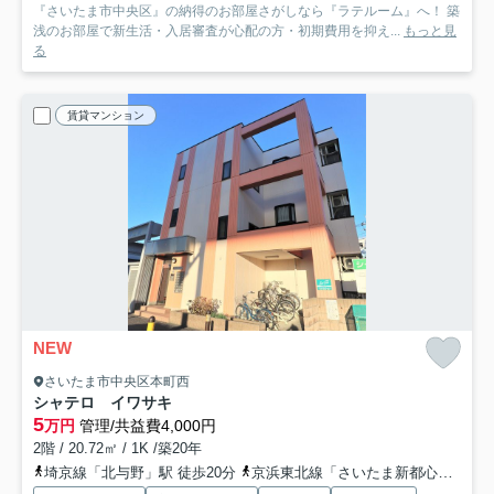
『さいたま市中央区』の納得のお部屋さがしなら『ラテルーム』へ！ 築
浅のお部屋で新生活・入居審査が心配の方・初期費用を抑え...
もっと見
る
賃貸マンション
NEW
さいたま市中央区本町西
シャテロ イワサキ
5
万円
管理/共益費4,000円
2階 / 20.72㎡ / 1K /築20年
埼京線「北与野」駅 徒歩20分
京浜東北線「さいたま新都心」駅 徒歩26分