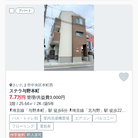
アパート
さいたま市中央区本町西
ステラ与野本町
7.7
万円
管理/共益費3,000円
1階 / 25.64㎡ / 2K /築5年
埼京線「与野本町」駅 徒歩6分
埼京線「北与野」駅 徒歩22分
京浜
バス・トイレ別
室内洗濯機置場
エアコン
バルコニー
フローリング
電気有
仲手無料
即入居可