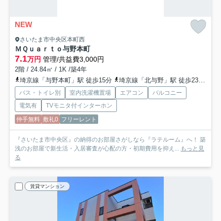
NEW
さいたま市中央区本町西
ＭＱｕａｒｔｏ与野本町
7.1
万円
管理/共益費3,000円
2階 / 24.84㎡ / 1K /築4年
埼京線「与野本町」駅 徒歩15分
埼京線「北与野」駅 徒歩23分
京
バス・トイレ別
室内洗濯機置場
エアコン
バルコニー
電気有
TVモニタ付インターホン
仲手無料
敷礼0
フリーレント
『さいたま市中央区』の納得のお部屋さがしなら『ラテルーム』へ！ 築
浅のお部屋で新生活・入居審査が心配の方・初期費用を抑え...
もっと見
る
賃貸マンション