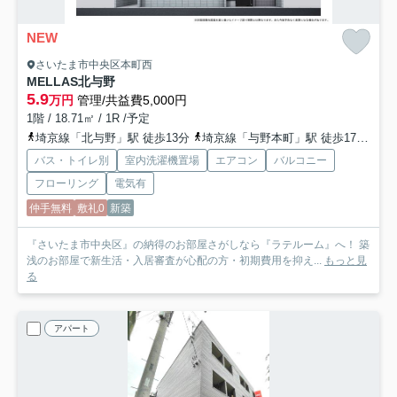
NEW
さいたま市中央区本町西
MELLAS北与野
5.9
万円
管理/共益費5,000円
1階 / 18.71㎡ / 1R /予定
埼京線「北与野」駅 徒歩13分
埼京線「与野本町」駅 徒歩17分
京
バス・トイレ別
室内洗濯機置場
エアコン
バルコニー
フローリング
電気有
仲手無料
敷礼0
新築
『さいたま市中央区』の納得のお部屋さがしなら『ラテルーム』へ！ 築
浅のお部屋で新生活・入居審査が心配の方・初期費用を抑え...
もっと見
る
アパート