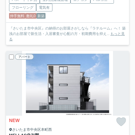
フローリング
電気有
仲手無料
敷礼0
新築
『さいたま市中央区』の納得のお部屋さがしなら『ラテルーム』へ！ 築
浅のお部屋で新生活・入居審査が心配の方・初期費用を抑え...
もっと見
る
アパート
NEW
さいたま市中央区本町西