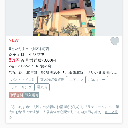
NEW
さいたま市中央区本町西
シャテロ イワサキ
5
万円
管理/共益費4,000円
2階 / 20.72㎡ / 1K /築20年
埼京線「北与野」駅 徒歩20分
京浜東北線「さいたま新都心」駅 徒歩26分
バス・トイレ別
室内洗濯機置場
エアコン
バルコニー
フローリング
電気有
仲手無料
即入居可
『さいたま市中央区』の納得のお部屋さがしなら『ラテルーム』へ！ 築
浅のお部屋で新生活・入居審査が心配の方・初期費用を抑え...
もっと見
る