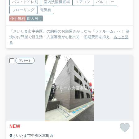
バス・トイレ別
室内洗濯機置場
エアコン
バルコニー
フローリング
電気有
仲手無料
即入居可
『さいたま市中央区』の納得のお部屋さがしなら『ラテルーム』へ！ 築
浅のお部屋で新生活・入居審査が心配の方・初期費用を抑え...
もっと見
る
アパート
NEW
さいたま市中央区本町西