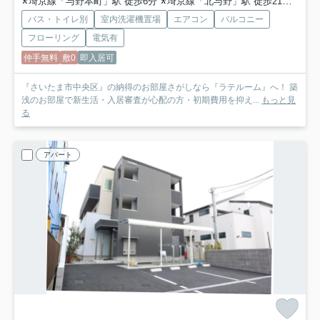
埼京線「与野本町」駅 徒歩6分
埼京線「北与野」駅 徒歩21分
京浜
バス・トイレ別
室内洗濯機置場
エアコン
バルコニー
フローリング
電気有
仲手無料
敷0
即入居可
『さいたま市中央区』の納得のお部屋さがしなら『ラテルーム』へ！ 築
浅のお部屋で新生活・入居審査が心配の方・初期費用を抑え...
もっと見
る
アパート