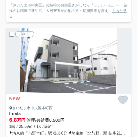
『さいたま市中央区』の納得のお部屋さがしなら『ラテルーム』へ！ 築
浅のお部屋で新生活・入居審査が心配の方・初期費用を抑え...
もっと見
る
アパート
NEW
さいたま市中央区本町西
Lucia
6.8
万円
管理/共益費8,500円
1階 / 25.59㎡ / 1K /築6年
埼京線「与野本町」駅 徒歩6分
埼京線「北与野」駅 徒歩21分
京浜