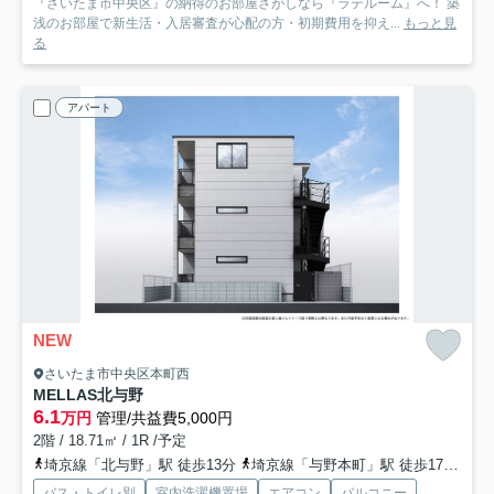
『さいたま市中央区』の納得のお部屋さがしなら『ラテルーム』へ！ 築
浅のお部屋で新生活・入居審査が心配の方・初期費用を抑え...
もっと見
る
アパート
NEW
さいたま市中央区本町西
MELLAS北与野
6.1
万円
管理/共益費5,000円
2階 / 18.71㎡ / 1R /予定
埼京線「北与野」駅 徒歩13分
埼京線「与野本町」駅 徒歩17分
京
バス・トイレ別
室内洗濯機置場
エアコン
バルコニー