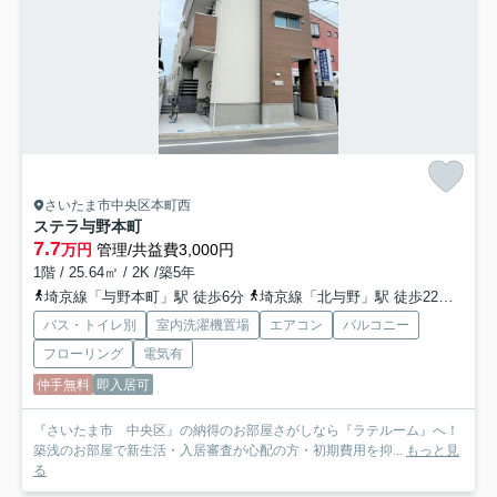
さいたま市中央区本町西
ステラ与野本町
7.7
万円
管理/共益費3,000円
1階 / 25.64㎡ / 2K /築5年
埼京線「与野本町」駅 徒歩6分
埼京線「北与野」駅 徒歩22分
京浜
バス・トイレ別
室内洗濯機置場
エアコン
バルコニー
フローリング
電気有
仲手無料
即入居可
『さいたま市 中央区』の納得のお部屋さがしなら『ラテルーム』へ！
築浅のお部屋で新生活・入居審査が心配の方・初期費用を抑...
もっと見
る