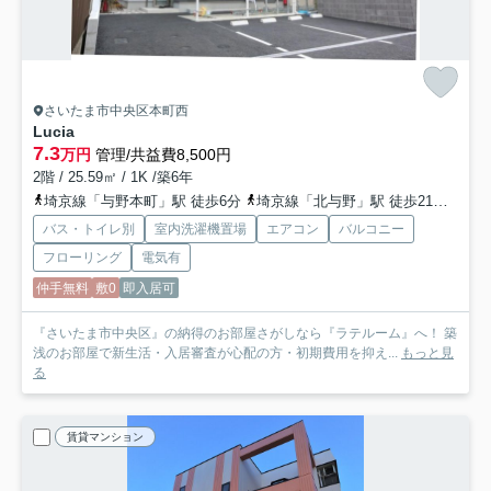
さいたま市中央区本町西
Lucia
7.3
万円
管理/共益費8,500円
2階 / 25.59㎡ / 1K /築6年
埼京線「与野本町」駅 徒歩6分
埼京線「北与野」駅 徒歩21分
京浜
バス・トイレ別
室内洗濯機置場
エアコン
バルコニー
フローリング
電気有
仲手無料
敷0
即入居可
『さいたま市中央区』の納得のお部屋さがしなら『ラテルーム』へ！ 築
浅のお部屋で新生活・入居審査が心配の方・初期費用を抑え...
もっと見
る
賃貸マンション