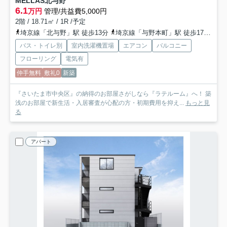
MELLAS北与野
6.1
万円
管理/共益費5,000円
2階 / 18.71㎡ / 1R /予定
埼京線「北与野」駅 徒歩13分
埼京線「与野本町」駅 徒歩17分
京
バス・トイレ別
室内洗濯機置場
エアコン
バルコニー
フローリング
電気有
仲手無料
敷礼0
新築
『さいたま市中央区』の納得のお部屋さがしなら『ラテルーム』へ！ 築
浅のお部屋で新生活・入居審査が心配の方・初期費用を抑え...
もっと見
る
アパート