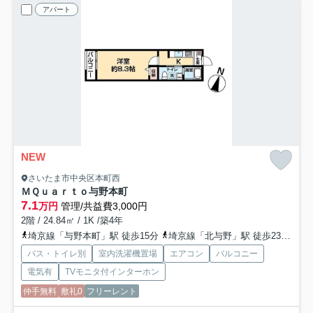
アパート
NEW
さいたま市中央区本町西
ＭＱｕａｒｔｏ与野本町
7.1
万円
管理/共益費3,000円
2階 / 24.84㎡ / 1K /築4年
埼京線「与野本町」駅 徒歩15分
埼京線「北与野」駅 徒歩23分
京
バス・トイレ別
室内洗濯機置場
エアコン
バルコニー
電気有
TVモニタ付インターホン
仲手無料
敷礼0
フリーレント