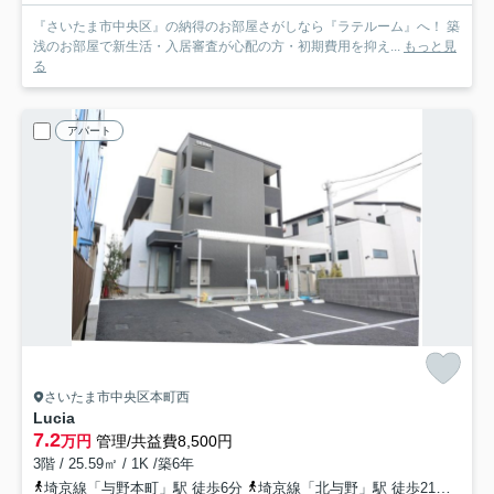
『さいたま市中央区』の納得のお部屋さがしなら『ラテルーム』へ！ 築
浅のお部屋で新生活・入居審査が心配の方・初期費用を抑え...
もっと見
る
アパート
さいたま市中央区本町西
Lucia
7.2
万円
管理/共益費8,500円
3階 / 25.59㎡ / 1K /築6年
埼京線「与野本町」駅 徒歩6分
埼京線「北与野」駅 徒歩21分
京浜