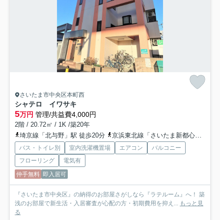
さいたま市中央区本町西
シャテロ イワサキ
5
万円
管理/共益費4,000円
2階 / 20.72㎡ / 1K /築20年
埼京線「北与野」駅 徒歩20分
京浜東北線「さいたま新都心」駅 徒歩26分
バス・トイレ別
室内洗濯機置場
エアコン
バルコニー
フローリング
電気有
仲手無料
即入居可
『さいたま市中央区』の納得のお部屋さがしなら『ラテルーム』へ！ 築
浅のお部屋で新生活・入居審査が心配の方・初期費用を抑え...
もっと見
る