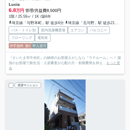
Lucia
6.8
万円
管理/共益費8,500円
1階 / 25.59㎡ / 1K /築6年
埼京線「与野本町」駅 徒歩6分
埼京線「北与野」駅 徒歩21分
京浜
バス・トイレ別
室内洗濯機置場
エアコン
バルコニー
フローリング
電気有
仲手無料
敷0
即入居可
『さいたま市中央区』の納得のお部屋さがしなら『ラテルーム』へ！ 築
浅のお部屋で新生活・入居審査が心配の方・初期費用を抑え...
もっと見
る
賃貸マンション