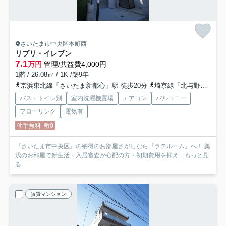
さいたま市中央区本町西
リブリ・イレブン
7.1
万円
管理/共益費4,000円
1階 / 26.08㎡ / 1K /築9年
京浜東北線「さいたま新都心」駅 徒歩20分
埼京線「北与野」駅 徒歩13分
バス・トイレ別
室内洗濯機置場
エアコン
バルコニー
フローリング
電気有
仲手無料
敷0
『さいたま市中央区』の納得のお部屋さがしなら『ラテルーム』へ！ 築
浅のお部屋で新生活・入居審査が心配の方・初期費用を抑え...
もっと見
る
賃貸マンション