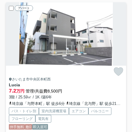
アパート
さいたま市中央区本町西
Lucia
7.2
万円
管理/共益費8,500円
3階 / 25.59㎡ / 1K /築6年
埼京線「与野本町」駅 徒歩6分
埼京線「北与野」駅 徒歩21分
京浜
バス・トイレ別
室内洗濯機置場
エアコン
バルコニー
フローリング
電気有
仲手無料
敷0
即入居可