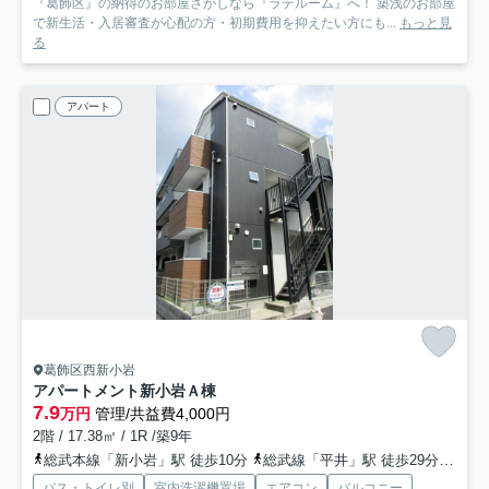
『葛飾区』の納得のお部屋さがしなら『ラテルーム』へ！ 築浅のお部屋
で新生活・入居審査が心配の方・初期費用を抑えたい方にも...
もっと見
る
アパート
葛飾区西新小岩
アパートメント新小岩Ａ棟
7.9
万円
管理/共益費4,000円
2階 / 17.38㎡ / 1R /築9年
総武本線「新小岩」駅 徒歩10分
総武線「平井」駅 徒歩29分
京成
バス・トイレ別
室内洗濯機置場
エアコン
バルコニー