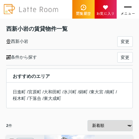
閲覧履歴
お気に入り
メニュー
西新小岩の賃貸物件一覧
西新小岩
変更
条件から探す
変更
おすすめのエリア
日進町
/
宮原町
/
大和田町
/
氷川町
/
錦町
/
東大宮
/
南町
/
桜木町
/
下落合
/
東大成町
2
件