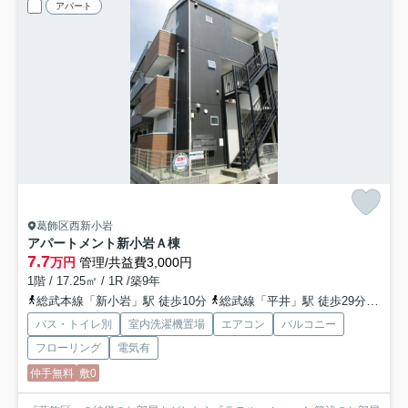
アパート
葛飾区西新小岩
アパートメント新小岩Ａ棟
7.7
万円
管理/共益費3,000円
1階 / 17.25㎡ / 1R /築9年
総武本線「新小岩」駅 徒歩10分
総武線「平井」駅 徒歩29分
京成
バス・トイレ別
室内洗濯機置場
エアコン
バルコニー
フローリング
電気有
仲手無料
敷0