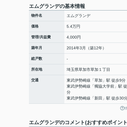
エムグランデの基本情報
物件名
エムグランデ
価格
5.4万円
管理/共益費
4,000円
築年月
2014年3月（築12年）
総戸数
-
所在地
埼玉県
草加市
草加
１丁目
交通
東武伊勢崎線
「
草加
」駅 徒歩9分
東武伊勢崎線
「
獨協大学前
」駅 徒
分
東武伊勢崎線
「
新田
」駅 徒歩30
エムグランデのコメント(おすすめポイント