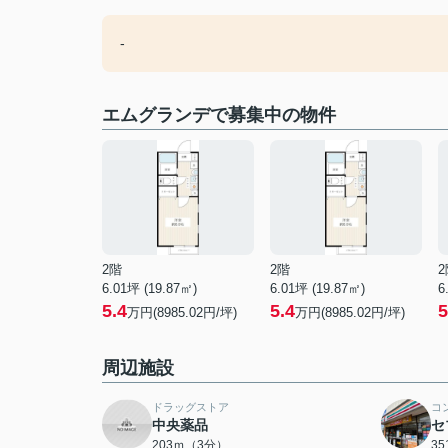
-
エムグランデで募集中の物件
2階
2階
2
6.01坪 (19.87㎡)
6.01坪 (19.87㎡)
6
5.4
5.4
5
万円(8985.02円/坪)
万円(8985.02円/坪)
周辺施設
ドラッグストア
コ
中央薬品
セ
203ｍ（3分）
3