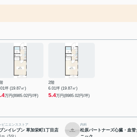
階
2階
.01坪 (19.87㎡)
6.01坪 (19.87㎡)
.4
5.4
万円(8985.02円/坪)
万円(8985.02円/坪)
ンビニエンスストア
内科
ブンイレブン 草加栄町1丁目店
松原パートナーズ心臓・血管
51ｍ（5分）
ニック