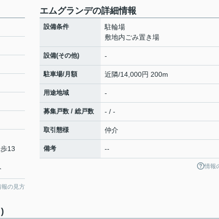
エムグランデの詳細情報
設備条件
駐輪場
敷地内ごみ置き場
設備(その他)
-
駐車場/月額
近隣/14,000円 200m
用途地域
-
募集戸数 / 総戸数
- / -
取引態様
仲介
歩13
備考
--
情報
分
情報の見方
)