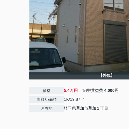
【外観】
5.4万円
管理/共益費
4,000円
価格
1K/19.87㎡
間取り/面積
埼玉県
草加市
草加
１丁目
所在地