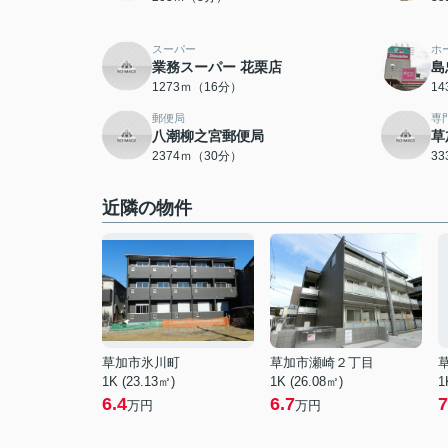
スーパー
ホ
業務スーパー 花栗店
島
1273ｍ（16分）
1
郵便局
専
八潮柳之宮郵便局
草
2374ｍ（30分）
3
近隣の物件
草加市氷川町
草加市瀬崎２丁目
1K (23.13㎡)
1K (26.08㎡)
1
6.4
6.7
7
万円
万円