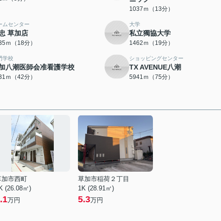
1037ｍ（13分）
ームセンター
大学
忠 草加店
私立獨協大学
435ｍ（18分）
1462ｍ（19分）
門学校
ショッピングセンター
加八潮医師会准看護学校
TX AVENUE八潮
331ｍ（42分）
5941ｍ（75分）
草加市西町
草加市稲荷２丁目
K (26.08㎡)
1K (28.91㎡)
.1
5.3
万円
万円