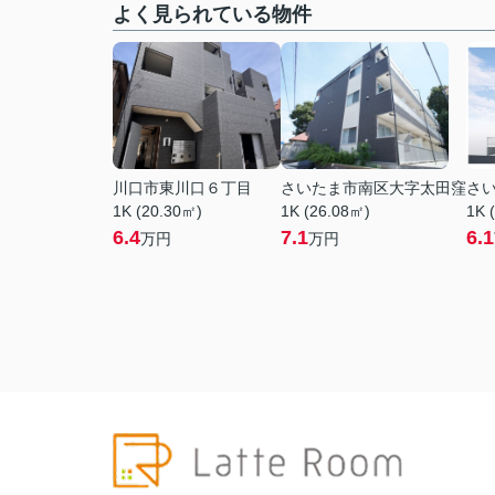
よく見られている物件
川口市東川口６丁目
さいたま市南区大字太田窪
さ
1K (20.30㎡)
1K (26.08㎡)
1K 
6.4
7.1
6.1
万円
万円