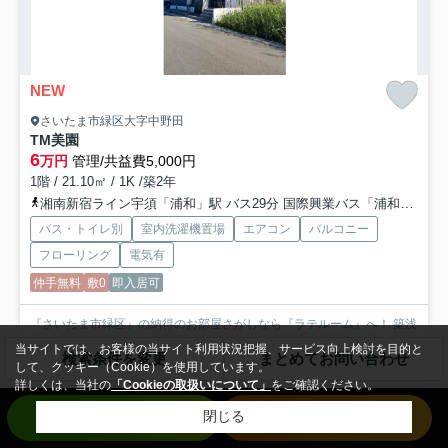
NEW
さいたま市緑区大字中野田
TM美園
6
万円
管理/共益費5,000円
1階 / 21.10㎡ / 1K /築2年
湘南新宿ライン宇須「浦和」駅 バス29分 国際興業バス「浦和美園駅西口」 停歩8分
バス・トイレ別
室内洗濯機置場
エアコン
バルコニー
フローリング
電気有
仲手無料
敷0
即入居可
『さいたま市緑区』の納得のお部屋さがしなら『ラテルーム』へ！ 築浅
のお部屋で新生活・入居審査が心配の方・初期費用を抑えた...
もっと見
当サイトでは、お客様の当サイト利用状況把握、サービス向上検討を目的と
検索条件を変更
まとめてお問い合わせ
る
して、クッキー（Cookie）を使用しています。
詳しくは、当社の
「Cookieの取扱いについて」
をご確認ください。
お問い合わせ
来店予約
閉じる
賃貸マンション