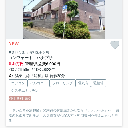
NEW
さいたま市浦和区瀬ヶ崎
コンフォート ハナブサ
6.5
万円
管理/共益費6,000円
2階 / 28.56㎡ / 1DK /築22年
京浜東北線「浦和」駅 徒歩30分
エアコン
バルコニー
フローリング
電気有
駐輪場
システムキッチン
仲手無料
敷0
『さいたま市浦和区』の納得のお部屋さがしなら『ラテルーム』へ！ 築
浅のお部屋で新生活・入居審査が心配の方・初期費用を抑え...
もっと見
る