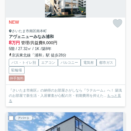
NEW
さいたま市南区南本町
アヴェニューみなみ浦和
8
万円
管理/共益費8,000円
5階 / 27.32㎡ / 1K /築8年
京浜東北線「浦和」駅 徒歩28分
バス・トイレ別
エアコン
バルコニー
電気有
都市ガス
駐輪場
仲手無料
『さいたま市南区』の納得のお部屋さがしなら『ラテルーム』へ！ 築浅
のお部屋で新生活・入居審査が心配の方・初期費用を抑えた...
もっと見
る
アパート