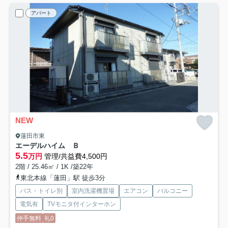
アパート
NEW
蓮田市東
エーデルハイム Ｂ
5.5
万円
管理/共益費4,500円
2階 / 25.46㎡ / 1K /築22年
東北本線「蓮田」駅 徒歩3分
バス・トイレ別
室内洗濯機置場
エアコン
バルコニー
電気有
TVモニタ付インターホン
仲手無料
礼0