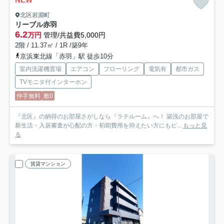
北区岩淵町
リーブル赤羽
6.2
万円
管理/共益費5,000円
2階 / 11.37㎡ / 1R /築9年
京浜東北線「赤羽」駅 徒歩10分
室内洗濯機置場
エアコン
フローリング
電気有
都市ガス
TVモニタ付インターホン
仲手無料
敷0
『北区』の納得のお部屋さがしなら『ラテルーム』へ！ 築浅のお部屋で
新生活・入居審査が心配の方・初期費用を抑えたい方にもピ...
もっと見
る
賃貸マンション