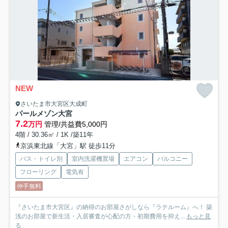
NEW
さいたま市大宮区大成町
パールメゾン大宮
7.2
万円
管理/共益費5,000円
4階 / 30.36㎡ / 1K /築11年
京浜東北線「大宮」駅 徒歩11分
バス・トイレ別
室内洗濯機置場
エアコン
バルコニー
フローリング
電気有
仲手無料
『さいたま市大宮区』の納得のお部屋さがしなら『ラテルーム』へ！ 築
浅のお部屋で新生活・入居審査が心配の方・初期費用を抑え...
もっと見
る