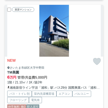
賃貸マンション
NEW
さいたま市緑区大字中野田
TM美園
6
万円
管理/共益費5,000円
1階 / 21.10㎡ / 1K /築2年
湘南新宿ライン宇須「浦和」駅 バス29分 国際興業バス「浦和美園駅西口」 停歩8分
バス・トイレ別
室内洗濯機置場
エアコン
バルコニー
フローリング
電気有
仲手無料
敷0
即入居可