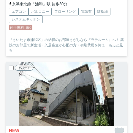
京浜東北線「浦和」駅 徒歩30分
エアコン
バルコニー
フローリング
電気有
駐輪場
システムキッチン
仲手無料
敷0
『さいたま市浦和区』の納得のお部屋さがしなら『ラテルーム』へ！ 築
浅のお部屋で新生活・入居審査が心配の方・初期費用を抑え...
もっと見
る
アパート
NEW