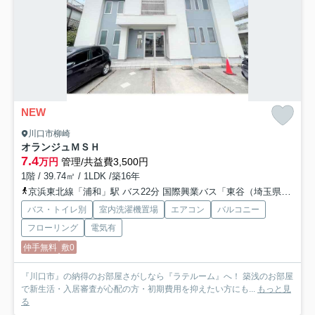
NEW
川口市柳崎
オランジュＭＳＨ
7.4
万円
管理/共益費3,500円
1階 / 39.74㎡ / 1LDK /築16年
京浜東北線「浦和」駅 バス22分 国際興業バス「東谷（埼玉県）」 停歩10分
バス・トイレ別
室内洗濯機置場
エアコン
バルコニー
フローリング
電気有
仲手無料
敷0
『川口市』の納得のお部屋さがしなら『ラテルーム』へ！ 築浅のお部屋
で新生活・入居審査が心配の方・初期費用を抑えたい方にも...
もっと見
る