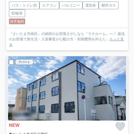
バス・トイレ別
エアコン
バルコニー
電気有
都市ガス
駐輪場
仲手無料
『さいたま市南区』の納得のお部屋さがしなら『ラテルーム』へ！ 築浅
のお部屋で新生活・入居審査が心配の方・初期費用を抑えた...
もっと見
る
アパート
NEW