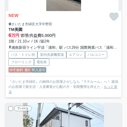
NEW
さいたま市緑区大字中野田
TM美園
6
万円
管理/共益費5,000円
1階 / 21.10㎡ / 1K /築2年
湘南新宿ライン宇須「浦和」駅 バス29分 国際興業バス「浦和美園駅西口」 停歩8分
バス・トイレ別
室内洗濯機置場
エアコン
バルコニー
フローリング
電気有
仲手無料
敷0
即入居可
『さいたま市緑区』の納得のお部屋さがしなら『ラテルーム』へ！ 築浅
のお部屋で新生活・入居審査が心配の方・初期費用を抑えた...
もっと見
る
アパート