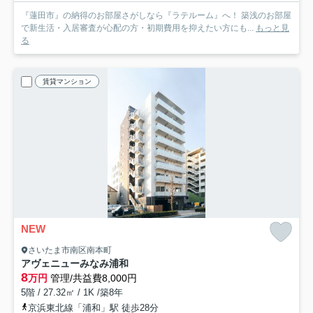
『蓮田市』の納得のお部屋さがしなら『ラテルーム』へ！ 築浅のお部屋
で新生活・入居審査が心配の方・初期費用を抑えたい方にも...
もっと見
る
賃貸マンション
NEW
さいたま市南区南本町
アヴェニューみなみ浦和
8
万円
管理/共益費8,000円
5階 / 27.32㎡ / 1K /築8年
京浜東北線「浦和」駅 徒歩28分