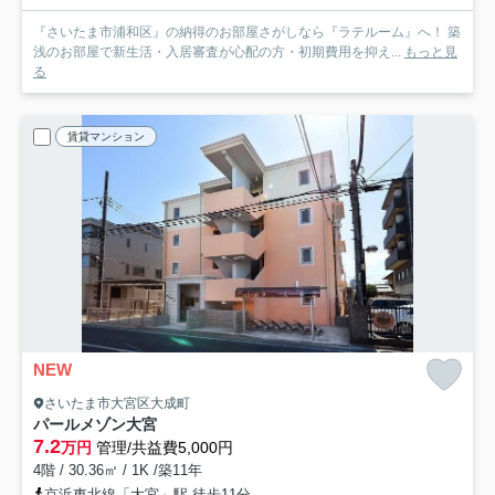
『さいたま市浦和区』の納得のお部屋さがしなら『ラテルーム』へ！ 築
浅のお部屋で新生活・入居審査が心配の方・初期費用を抑え...
もっと見
る
賃貸マンション
NEW
さいたま市大宮区大成町
パールメゾン大宮
7.2
万円
管理/共益費5,000円
4階 / 30.36㎡ / 1K /築11年
京浜東北線「大宮」駅 徒歩11分