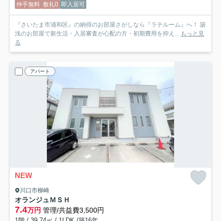
仲手無料
敷礼0
即入居可
『さいたま市浦和区』の納得のお部屋さがしなら『ラテルーム』へ！ 築
浅のお部屋で新生活・入居審査が心配の方・初期費用を抑え...
もっと見
る
アパート
NEW
川口市柳崎
オランジュＭＳＨ
7.4
万円
管理/共益費3,500円
1階 / 39.74㎡ / 1LDK /築16年