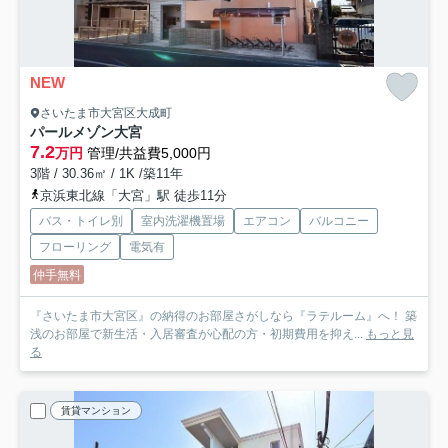
NEW
さいたま市大宮区大成町
パールメゾン大宮
7.2
万円
管理/共益費5,000円
3階 / 30.36㎡ / 1K /築11年
京浜東北線「大宮」駅 徒歩11分
バス・トイレ別
室内洗濯機置場
エアコン
バルコニー
フローリング
電気有
仲手無料
『さいたま市大宮区』の納得のお部屋さがしなら『ラテルーム』へ！ 築
浅のお部屋で新生活・入居審査が心配の方・初期費用を抑え...
もっと見
る
賃貸マンション