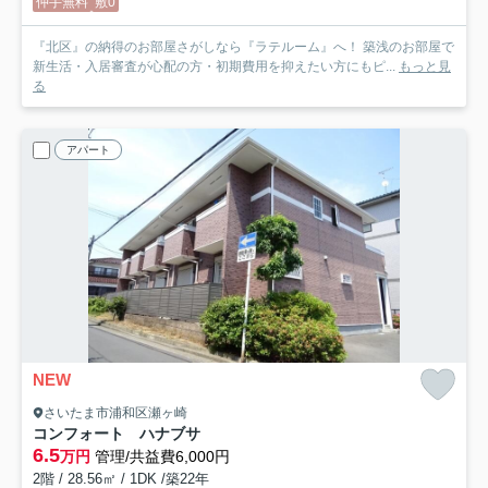
仲手無料
敷0
『北区』の納得のお部屋さがしなら『ラテルーム』へ！ 築浅のお部屋で
新生活・入居審査が心配の方・初期費用を抑えたい方にもピ...
もっと見
る
アパート
NEW
さいたま市浦和区瀬ヶ崎
コンフォート ハナブサ
6.5
万円
管理/共益費6,000円
2階 / 28.56㎡ / 1DK /築22年