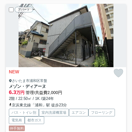
アパート
NEW
さいたま市浦和区常盤
メゾン・ディアーヌ
6.3
万円
管理/共益費2,000円
2階 / 22.50㎡ / 1K /築24年
京浜東北線「浦和」駅 徒歩23分
バス・トイレ別
室内洗濯機置場
エアコン
フローリング
電気有
都市ガス
仲手無料