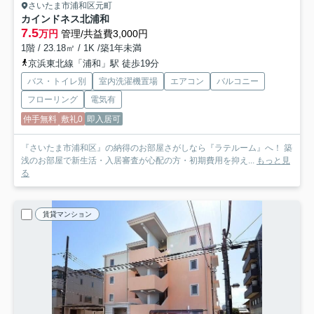
さいたま市浦和区元町
カインドネス北浦和
7.5
万円
管理/共益費3,000円
1階 / 23.18㎡ / 1K /築1年未満
京浜東北線「浦和」駅 徒歩19分
バス・トイレ別
室内洗濯機置場
エアコン
バルコニー
フローリング
電気有
仲手無料
敷礼0
即入居可
『さいたま市浦和区』の納得のお部屋さがしなら『ラテルーム』へ！ 築
浅のお部屋で新生活・入居審査が心配の方・初期費用を抑え...
もっと見
る
賃貸マンション