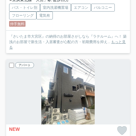
バス・トイレ別
室内洗濯機置場
エアコン
バルコニー
フローリング
電気有
仲手無料
『さいたま市大宮区』の納得のお部屋さがしなら『ラテルーム』へ！ 築
浅のお部屋で新生活・入居審査が心配の方・初期費用を抑え...
もっと見
る
アパート
NEW