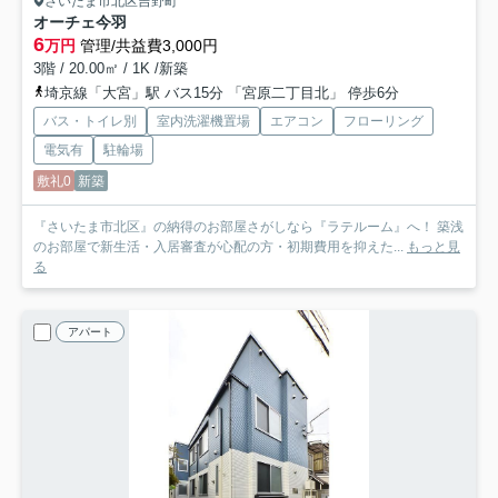
さいたま市北区吉野町
オーチェ今羽
6
万円
管理/共益費3,000円
3階 / 20.00㎡ / 1K /新築
埼京線「大宮」駅 バス15分 「宮原二丁目北」 停歩6分
バス・トイレ別
室内洗濯機置場
エアコン
フローリング
電気有
駐輪場
敷礼0
新築
『さいたま市北区』の納得のお部屋さがしなら『ラテルーム』へ！ 築浅
のお部屋で新生活・入居審査が心配の方・初期費用を抑えた...
もっと見
る
アパート