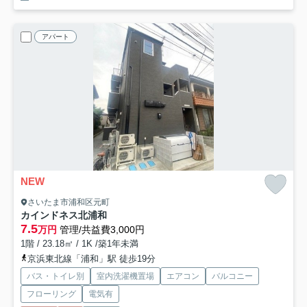
アパート
NEW
さいたま市浦和区元町
カインドネス北浦和
7.5
万円
管理/共益費3,000円
1階 / 23.18㎡ / 1K /築1年未満
京浜東北線「浦和」駅 徒歩19分
バス・トイレ別
室内洗濯機置場
エアコン
バルコニー
フローリング
電気有