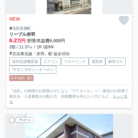
NEW
北区岩淵町
リーブル赤羽
6.2
万円
管理/共益費5,000円
2階 / 11.37㎡ / 1R /築9年
京浜東北線「赤羽」駅 徒歩10分
室内洗濯機置場
エアコン
フローリング
電気有
都市ガス
TVモニタ付インターホン
仲手無料
敷0
『北区』の納得のお部屋さがしなら『ラテルーム』へ！ 築浅のお部屋で
新生活・入居審査が心配の方・初期費用を抑えたい方にもピ...
もっと見
る
アパート