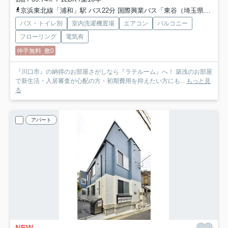
京浜東北線「浦和」駅 バス22分 国際興業バス「東谷（埼玉県）」 停歩10分
バス・トイレ別
室内洗濯機置場
エアコン
バルコニー
フローリング
電気有
仲手無料
敷0
『川口市』の納得のお部屋さがしなら『ラテルーム』へ！ 築浅のお部屋
で新生活・入居審査が心配の方・初期費用を抑えたい方にも...
もっと見
る
アパート
NEW