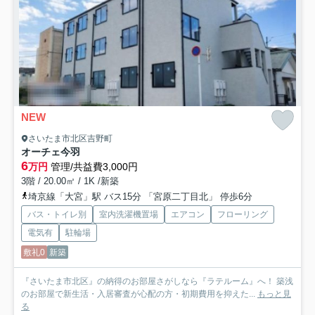
NEW
さいたま市北区吉野町
オーチェ今羽
6
万円
管理/共益費3,000円
3階 / 20.00㎡ / 1K /新築
埼京線「大宮」駅 バス15分 「宮原二丁目北」 停歩6分
バス・トイレ別
室内洗濯機置場
エアコン
フローリング
電気有
駐輪場
敷礼0
新築
『さいたま市北区』の納得のお部屋さがしなら『ラテルーム』へ！ 築浅
のお部屋で新生活・入居審査が心配の方・初期費用を抑えた...
もっと見
る