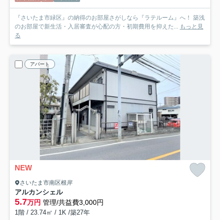
『さいたま市緑区』の納得のお部屋さがしなら『ラテルーム』へ！ 築浅
のお部屋で新生活・入居審査が心配の方・初期費用を抑えた...
もっと見
る
アパート
NEW
さいたま市南区根岸
アルカンシェル
5.7
万円
管理/共益費3,000円
1階 / 23.74㎡ / 1K /築27年