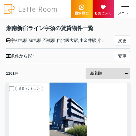
閲覧履歴
お気に入り
メニュー
湘南新宿ライン宇須の賃貸物件一覧
宇都宮駅,雀宮駅,石橋駅,自治医大駅,小金井駅,小山駅,間々田駅,野木駅,古河駅,栗橋駅,東鷲宮駅,久喜駅,新白岡駅,白岡駅,蓮田駅,東大宮駅,土呂駅,大宮駅,浦和駅,赤羽駅,池袋駅,新宿駅,渋谷駅,恵比寿駅,大崎駅,西大井駅,武蔵小杉駅,新川崎駅,横浜駅,保土ケ谷駅,東戸塚駅,戸塚駅,大船駅,北鎌倉駅,鎌倉駅,逗子駅
変更
条件から探す
変更
1201
件
賃貸マンション