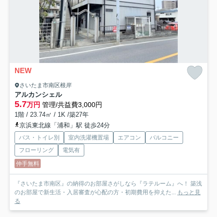
NEW
さいたま市南区根岸
アルカンシェル
5.7
万円
管理/共益費3,000円
1階 / 23.74㎡ / 1K /築27年
京浜東北線「浦和」駅 徒歩24分
バス・トイレ別
室内洗濯機置場
エアコン
バルコニー
フローリング
電気有
仲手無料
『さいたま市南区』の納得のお部屋さがしなら『ラテルーム』へ！ 築浅
のお部屋で新生活・入居審査が心配の方・初期費用を抑えた...
もっと見
る