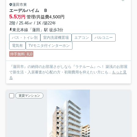
蓮田市東
エーデルハイム Ｂ
5.5
万円
管理/共益費4,500円
2階 / 25.46㎡ / 1K /築22年
東北本線「蓮田」駅 徒歩3分
バス・トイレ別
室内洗濯機置場
エアコン
バルコニー
電気有
TVモニタ付インターホン
仲手無料
礼0
『蓮田市』の納得のお部屋さがしなら『ラテルーム』へ！ 築浅のお部屋
で新生活・入居審査が心配の方・初期費用を抑えたい方にも...
もっと見
る
賃貸マンション