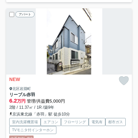
アパート
NEW
北区岩淵町
リーブル赤羽
6.2
万円
管理/共益費5,000円
2階 / 11.37㎡ / 1R /築9年
京浜東北線「赤羽」駅 徒歩10分
室内洗濯機置場
エアコン
フローリング
電気有
都市ガス
TVモニタ付インターホン