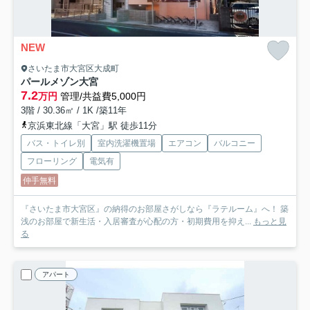
NEW
さいたま市大宮区大成町
パールメゾン大宮
7.2
万円
管理/共益費5,000円
3階 / 30.36㎡ / 1K /築11年
京浜東北線「大宮」駅 徒歩11分
バス・トイレ別
室内洗濯機置場
エアコン
バルコニー
フローリング
電気有
仲手無料
『さいたま市大宮区』の納得のお部屋さがしなら『ラテルーム』へ！ 築
浅のお部屋で新生活・入居審査が心配の方・初期費用を抑え...
もっと見
る
アパート