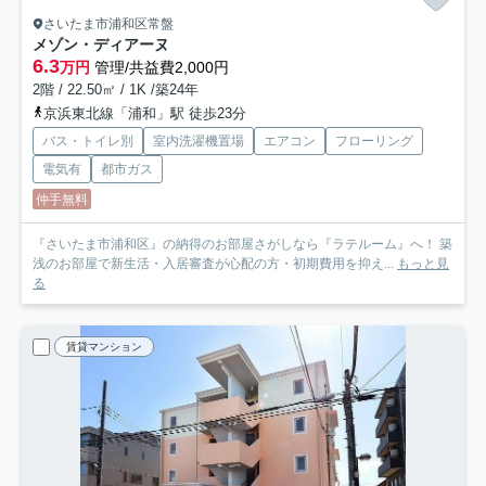
さいたま市浦和区常盤
メゾン・ディアーヌ
6.3
万円
管理/共益費2,000円
2階 / 22.50㎡ / 1K /築24年
京浜東北線「浦和」駅 徒歩23分
バス・トイレ別
室内洗濯機置場
エアコン
フローリング
電気有
都市ガス
仲手無料
『さいたま市浦和区』の納得のお部屋さがしなら『ラテルーム』へ！ 築
浅のお部屋で新生活・入居審査が心配の方・初期費用を抑え...
もっと見
る
賃貸マンション