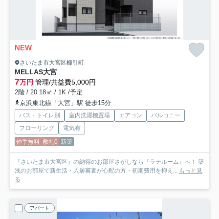
NEW
さいたま市大宮区櫛引町
MELLAS大宮
7
万円
管理/共益費5,000円
2階 / 20.18㎡ / 1K /予定
京浜東北線「大宮」駅 徒歩15分
バス・トイレ別
室内洗濯機置場
エアコン
バルコニー
フローリング
電気有
仲手無料
敷礼0
新築
『さいたま市大宮区』の納得のお部屋さがしなら『ラテルーム』へ！ 築
浅のお部屋で新生活・入居審査が心配の方・初期費用を抑え...
もっと見
る
アパート