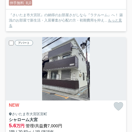
仲手無料
礼0
『さいたま市大宮区』の納得のお部屋さがしなら『ラテルーム』へ！ 築
浅のお部屋で新生活・入居審査が心配の方・初期費用を抑え...
もっと見
る
アパート
NEW
さいたま市大宮区宮町
シャローム大宮
5.6
万円
管理/共益費7,000円
1階 / 20.83㎡ / 1R /築15年