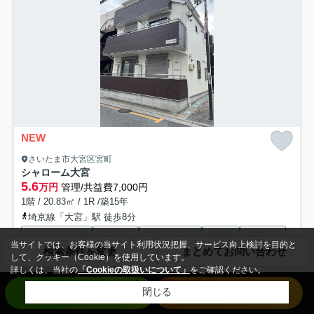
NEW
さいたま市大宮区宮町
シャローム大宮
5.6
万円
管理/共益費7,000円
1階 / 20.83㎡ / 1R /築15年
埼京線「大宮」駅 徒歩8分
バス・トイレ別
エアコン
フローリング
電気有
都市ガス
当サイトでは、お客様の当サイト利用状況把握、サービス向上検討を目的と
検索条件を変更
まとめてお問い合わせ
駐輪場
して、クッキー（Cookie）を使用しています。
詳しくは、当社の
「Cookieの取扱いについて」
をご確認ください。
仲手無料
お問い合わせ
来店予約
閉じる
『さいたま市大宮区』の納得のお部屋さがしなら『ラテルーム』へ！ 築
浅のお部屋で新生活・入居審査が心配の方・初期費用を抑え...
もっと見