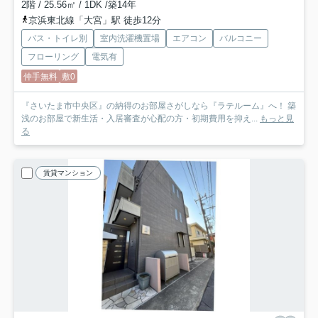
2階 / 25.56㎡ / 1DK /築14年
京浜東北線「大宮」駅 徒歩12分
バス・トイレ別
室内洗濯機置場
エアコン
バルコニー
フローリング
電気有
仲手無料
敷0
『さいたま市中央区』の納得のお部屋さがしなら『ラテルーム』へ！ 築
浅のお部屋で新生活・入居審査が心配の方・初期費用を抑え...
もっと見
る
賃貸マンション