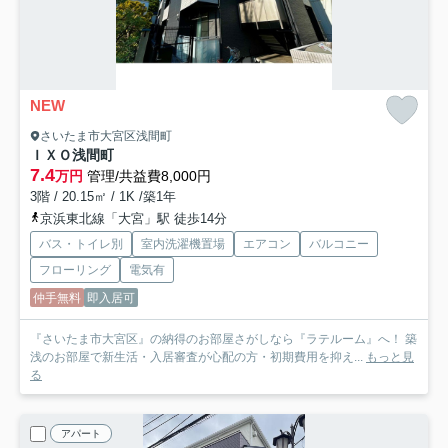
NEW
さいたま市大宮区浅間町
ＩＸＯ浅間町
7.4
万円
管理/共益費8,000円
3階 / 20.15㎡ / 1K /築1年
京浜東北線「大宮」駅 徒歩14分
バス・トイレ別
室内洗濯機置場
エアコン
バルコニー
フローリング
電気有
仲手無料
即入居可
『さいたま市大宮区』の納得のお部屋さがしなら『ラテルーム』へ！ 築
浅のお部屋で新生活・入居審査が心配の方・初期費用を抑え...
もっと見
る
アパート