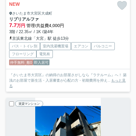
NEW
さいたま市大宮区大成町
リブリアルファ
7.7
万円
管理/共益費4,000円
3階 / 22.35㎡ / 1K /築4年
京浜東北線「大宮」駅 徒歩13分
バス・トイレ別
室内洗濯機置場
エアコン
バルコニー
フローリング
電気有
仲手無料
敷0
即入居可
『さいたま市大宮区』の納得のお部屋さがしなら『ラテルーム』へ！ 築
浅のお部屋で新生活・入居審査が心配の方・初期費用を抑え...
もっと見
る
賃貸マンション