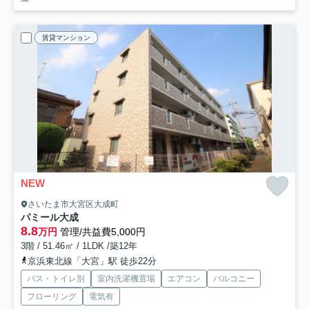
賃貸マンション
NEW
さいたま市大宮区大成町
パミール大成
8.8
万円
管理/共益費5,000円
3階 / 51.46㎡ / 1LDK /築12年
京浜東北線「大宮」駅 徒歩22分
バス・トイレ別
室内洗濯機置場
エアコン
バルコニー
フローリング
電気有