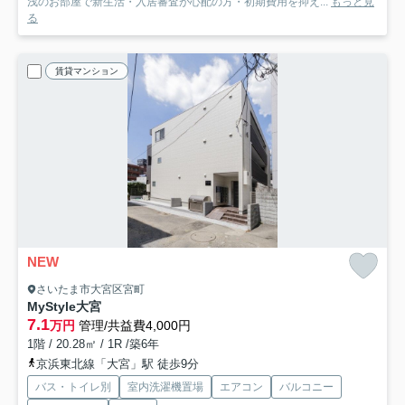
浅のお部屋で新生活・入居審査が心配の方・初期費用を抑え...
もっと見
る
賃貸マンション
NEW
さいたま市大宮区宮町
MyStyle大宮
7.1
万円
管理/共益費4,000円
1階 / 20.28㎡ / 1R /築6年
京浜東北線「大宮」駅 徒歩9分
バス・トイレ別
室内洗濯機置場
エアコン
バルコニー