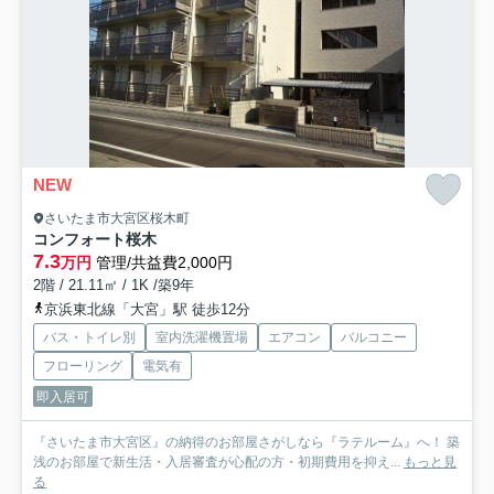
NEW
さいたま市大宮区桜木町
コンフォート桜木
7.3
万円
管理/共益費2,000円
2階 / 21.11㎡ / 1K /築9年
京浜東北線「大宮」駅 徒歩12分
バス・トイレ別
室内洗濯機置場
エアコン
バルコニー
フローリング
電気有
即入居可
『さいたま市大宮区』の納得のお部屋さがしなら『ラテルーム』へ！ 築
浅のお部屋で新生活・入居審査が心配の方・初期費用を抑え...
もっと見
る