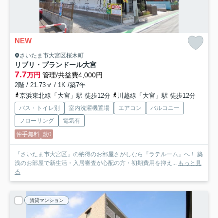
NEW
さいたま市大宮区桜木町
リブリ・プランドール大宮
7.7
万円
管理/共益費4,000円
2階 / 21.73㎡ / 1K /築7年
京浜東北線「大宮」駅 徒歩12分
川越線「大宮」駅 徒歩12分
バス・トイレ別
室内洗濯機置場
エアコン
バルコニー
フローリング
電気有
仲手無料
敷0
『さいたま市大宮区』の納得のお部屋さがしなら『ラテルーム』へ！ 築
浅のお部屋で新生活・入居審査が心配の方・初期費用を抑え...
もっと見
る
賃貸マンション