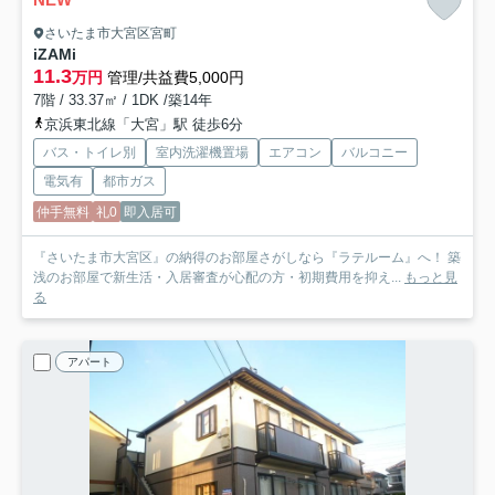
さいたま市大宮区宮町
iZAMi
11.3
万円
管理/共益費5,000円
7階 / 33.37㎡ / 1DK /築14年
京浜東北線「大宮」駅 徒歩6分
バス・トイレ別
室内洗濯機置場
エアコン
バルコニー
電気有
都市ガス
仲手無料
礼0
即入居可
『さいたま市大宮区』の納得のお部屋さがしなら『ラテルーム』へ！ 築
浅のお部屋で新生活・入居審査が心配の方・初期費用を抑え...
もっと見
る
アパート