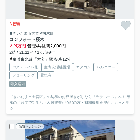
NEW
さいたま市大宮区桜木町
コンフォート桜木
7.3
万円
管理/共益費2,000円
2階 / 21.11㎡ / 1K /築9年
京浜東北線「大宮」駅 徒歩12分
バス・トイレ別
室内洗濯機置場
エアコン
バルコニー
フローリング
電気有
即入居可
『さいたま市大宮区』の納得のお部屋さがしなら『ラテルーム』へ！ 築
浅のお部屋で新生活・入居審査が心配の方・初期費用を抑え...
もっと見
る
賃貸マンション