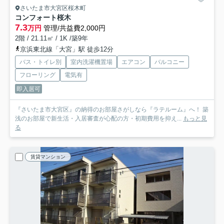
さいたま市大宮区桜木町
コンフォート桜木
7.3
万円
管理/共益費2,000円
2階 / 21.11㎡ / 1K /築9年
京浜東北線「大宮」駅 徒歩12分
バス・トイレ別
室内洗濯機置場
エアコン
バルコニー
フローリング
電気有
即入居可
『さいたま市大宮区』の納得のお部屋さがしなら『ラテルーム』へ！ 築
浅のお部屋で新生活・入居審査が心配の方・初期費用を抑え...
もっと見
る
賃貸マンション