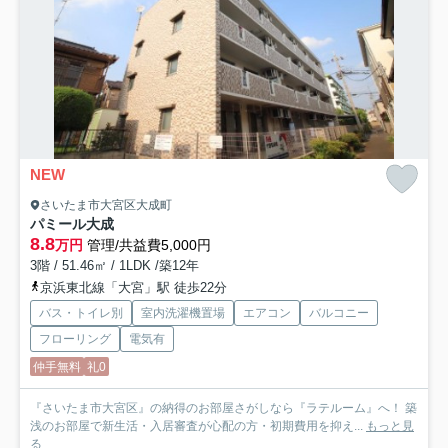
NEW
さいたま市大宮区大成町
パミール大成
8.8
万円
管理/共益費5,000円
3階 / 51.46㎡ / 1LDK /築12年
京浜東北線「大宮」駅 徒歩22分
バス・トイレ別
室内洗濯機置場
エアコン
バルコニー
フローリング
電気有
仲手無料
礼0
『さいたま市大宮区』の納得のお部屋さがしなら『ラテルーム』へ！ 築
浅のお部屋で新生活・入居審査が心配の方・初期費用を抑え...
もっと見
る