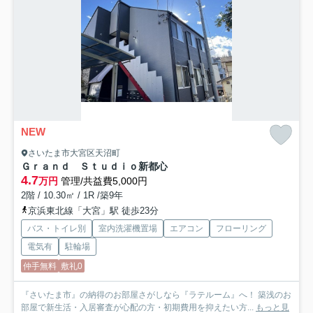
NEW
さいたま市大宮区天沼町
Ｇｒａｎｄ Ｓｔｕｄｉｏ新都心
4.7
万円
管理/共益費5,000円
2階 / 10.30㎡ / 1R /築9年
京浜東北線「大宮」駅 徒歩23分
バス・トイレ別
室内洗濯機置場
エアコン
フローリング
電気有
駐輪場
仲手無料
敷礼0
『さいたま市』の納得のお部屋さがしなら『ラテルーム』へ！ 築浅のお
部屋で新生活・入居審査が心配の方・初期費用を抑えたい方...
もっと見