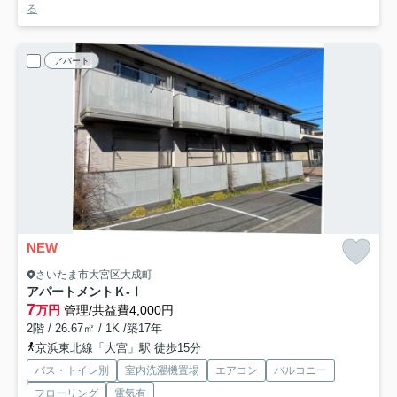
る
アパート
NEW
さいたま市大宮区大成町
アパートメントＫ-Ⅰ
7
万円
管理/共益費4,000円
2階 / 26.67㎡ / 1K /築17年
京浜東北線「大宮」駅 徒歩15分
バス・トイレ別
室内洗濯機置場
エアコン
バルコニー
フローリング
電気有