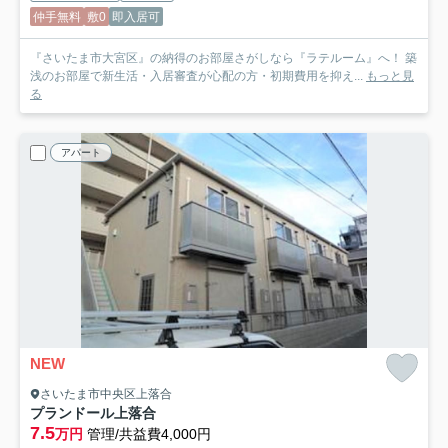
仲手無料
敷0
即入居可
『さいたま市大宮区』の納得のお部屋さがしなら『ラテルーム』へ！ 築
浅のお部屋で新生活・入居審査が心配の方・初期費用を抑え...
もっと見
る
アパート
NEW
さいたま市中央区上落合
プランドール上落合
7.5
万円
管理/共益費4,000円