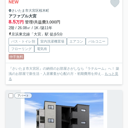
NEW
さいたま市大宮区桜木町
アファブル大宮
8.5
万円
管理/共益費3,000円
2階 / 26.08㎡ / 1K /築11年
京浜東北線「大宮」駅 徒歩5分
バス・トイレ別
室内洗濯機置場
エアコン
バルコニー
フローリング
電気有
仲手無料
『さいたま市大宮区』の納得のお部屋さがしなら『ラテルーム』へ！ 築
浅のお部屋で新生活・入居審査が心配の方・初期費用を抑え...
もっと見
る
アパート