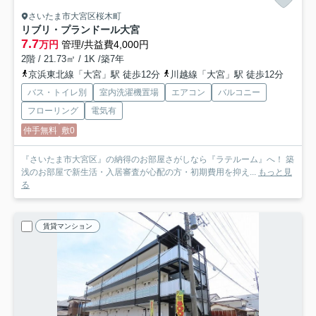
さいたま市大宮区桜木町
リブリ・プランドール大宮
7.7
万円
管理/共益費4,000円
2階 / 21.73㎡ / 1K /築7年
京浜東北線「大宮」駅 徒歩12分
川越線「大宮」駅 徒歩12分
バス・トイレ別
室内洗濯機置場
エアコン
バルコニー
フローリング
電気有
仲手無料
敷0
『さいたま市大宮区』の納得のお部屋さがしなら『ラテルーム』へ！ 築
浅のお部屋で新生活・入居審査が心配の方・初期費用を抑え...
もっと見
る
賃貸マンション