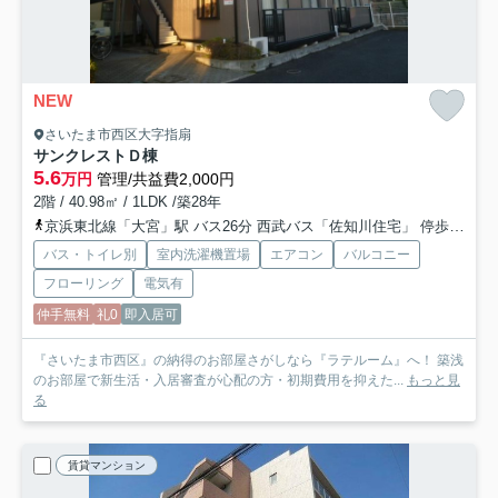
NEW
さいたま市西区大字指扇
サンクレストＤ棟
5.6
万円
管理/共益費2,000円
2階 / 40.98㎡ / 1LDK /築28年
京浜東北線「大宮」駅 バス26分 西武バス「佐知川住宅」 停歩6分
バス・トイレ別
室内洗濯機置場
エアコン
バルコニー
フローリング
電気有
仲手無料
礼0
即入居可
『さいたま市西区』の納得のお部屋さがしなら『ラテルーム』へ！ 築浅
のお部屋で新生活・入居審査が心配の方・初期費用を抑えた...
もっと見
る
賃貸マンション