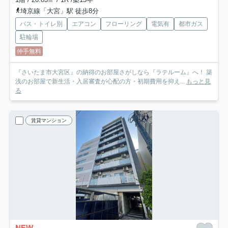
埼京線「大宮」駅 徒歩8分
バス・トイレ別
エアコン
フローリング
電気有
都市ガス
駐輪場
仲手無料
『さいたま市大宮区』の納得のお部屋さがしなら『ラテルーム』へ！ 築
浅のお部屋で新生活・入居審査が心配の方・初期費用を抑え...
もっと見
る
賃貸マンション
NEW