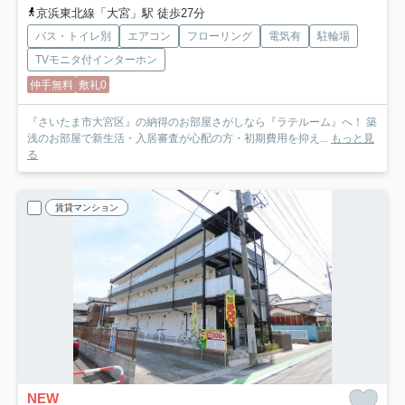
京浜東北線「大宮」駅 徒歩27分
バス・トイレ別
エアコン
フローリング
電気有
駐輪場
TVモニタ付インターホン
仲手無料
敷礼0
『さいたま市大宮区』の納得のお部屋さがしなら『ラテルーム』へ！ 築
浅のお部屋で新生活・入居審査が心配の方・初期費用を抑え...
もっと見
る
賃貸マンション
NEW