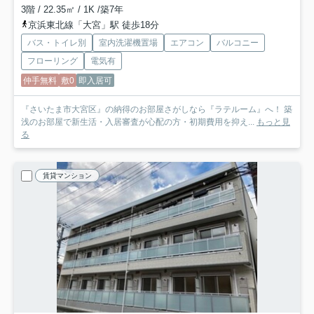
3階 / 22.35㎡ / 1K /築7年
京浜東北線「大宮」駅 徒歩18分
バス・トイレ別
室内洗濯機置場
エアコン
バルコニー
フローリング
電気有
仲手無料
敷0
即入居可
『さいたま市大宮区』の納得のお部屋さがしなら『ラテルーム』へ！ 築
浅のお部屋で新生活・入居審査が心配の方・初期費用を抑え...
もっと見
る
賃貸マンション