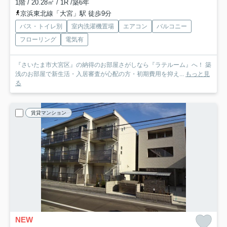
1階 / 20.28㎡ / 1R /築6年
京浜東北線「大宮」駅 徒歩9分
バス・トイレ別
室内洗濯機置場
エアコン
バルコニー
フローリング
電気有
『さいたま市大宮区』の納得のお部屋さがしなら『ラテルーム』へ！ 築
浅のお部屋で新生活・入居審査が心配の方・初期費用を抑え...
もっと見
る
賃貸マンション
NEW