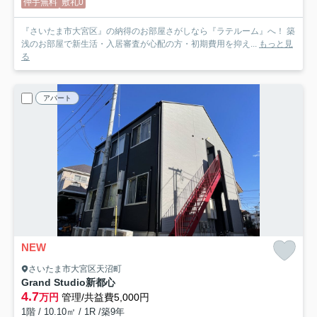
仲手無料
敷礼0
『さいたま市大宮区』の納得のお部屋さがしなら『ラテルーム』へ！ 築
浅のお部屋で新生活・入居審査が心配の方・初期費用を抑え...
もっと見
る
アパート
NEW
さいたま市大宮区天沼町
Grand Studio新都心
4.7
万円
管理/共益費5,000円
1階 / 10.10㎡ / 1R /築9年