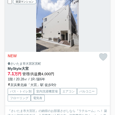
賃貸マンション
NEW
さいたま市大宮区宮町
MyStyle大宮
7.1
万円
管理/共益費4,000円
1階 / 20.28㎡ / 1R /築6年
京浜東北線「大宮」駅 徒歩9分
バス・トイレ別
室内洗濯機置場
エアコン
バルコニー
フローリング
電気有
『さいたま市大宮区』の納得のお部屋さがしなら『ラテルーム』へ！ 築