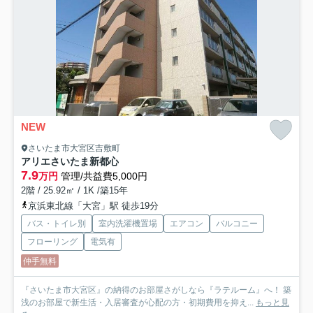
NEW
さいたま市大宮区吉敷町
アリエさいたま新都心
7.9
万円
管理/共益費5,000円
2階 / 25.92㎡ / 1K /築15年
京浜東北線「大宮」駅 徒歩19分
バス・トイレ別
室内洗濯機置場
エアコン
バルコニー
フローリング
電気有
仲手無料
『さいたま市大宮区』の納得のお部屋さがしなら『ラテルーム』へ！ 築
浅のお部屋で新生活・入居審査が心配の方・初期費用を抑え...
もっと見