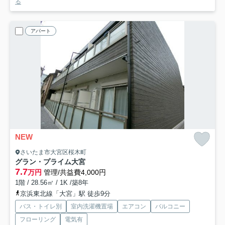
る
アパート
NEW
さいたま市大宮区桜木町
グラン・プライム大宮
7.7
万円
管理/共益費4,000円
1階 / 28.56㎡ / 1K /築8年
京浜東北線「大宮」駅 徒歩9分
バス・トイレ別
室内洗濯機置場
エアコン
バルコニー
フローリング
電気有