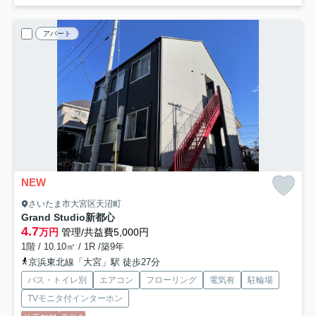
アパート
NEW
さいたま市大宮区天沼町
Grand Studio新都心
4.7
万円
管理/共益費5,000円
1階 / 10.10㎡ / 1R /築9年
京浜東北線「大宮」駅 徒歩27分
バス・トイレ別
エアコン
フローリング
電気有
駐輪場
TVモニタ付インターホン